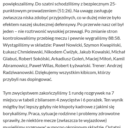
powiększaliśmy. Do szatni schodziliśmy z bezpiecznym 25-
punktowym prowadzeniem (51:26). Na uwagę zasługuje
zwłaszcza niska zdobyć przyjezdnych, co w dużej mierze było
efektem naszej skutecznej defensywy. Po przerwie nasz cel był
jeden – nie roztrwonić wysokiej przewagi. Po zmianie stron
kontrolowaliśmy przebieg meczu i pewnie wygraliśmy 88:58.
Wystąpiliśmy w składzie: Paweł Nowicki, Szymon Kwapiński,
Łukasz Chmielewski, Nikodem Ćwiżyk, Jakub Kowalski, Michał
Glabuś, Robert Sokólski, Arkadiusz Goleń, Maciej Miłoń, Kamil
Abramowicz, Paweł Wilas, Robert Łyżwański. Trener: Andrzej
Radziwanowski. Dziękujemy wszystkim kibicom, którzy
przybyli nas dopingować.
Tym zwycięstwem zakończyliśmy 1 rundę rozgrywek na 7
miejscu w tabeli z bilansem 4 zwycięstw i 6 porażek. Ten wynik
mógłby być lepszy gdyby nie kłopoty kadrowe z jakimi się
borykaliśmy. Praca, sytuacje rodzinne i problemy zdrowotne
sprawiły, że niektóre mecze (zwłaszcza te wyjazdowe)
musieliśmy rozgrywać w mocno okrojonym skłądzie. Ostatni