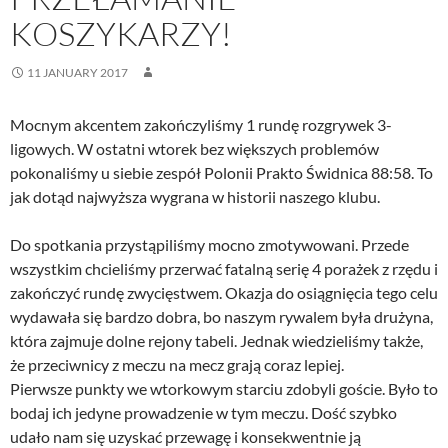
KOSZYKARZY!
11 JANUARY 2017
Mocnym akcentem zakończyliśmy 1 rundę rozgrywek 3-
ligowych. W ostatni wtorek bez większych problemów
pokonaliśmy u siebie zespół Polonii Prakto Świdnica 88:58. To
jak dotąd najwyższa wygrana w historii naszego klubu.
Do spotkania przystąpiliśmy mocno zmotywowani. Przede
wszystkim chcieliśmy przerwać fatalną serię 4 porażek z rzędu i
zakończyć rundę zwycięstwem. Okazja do osiągnięcia tego celu
wydawała się bardzo dobra, bo naszym rywalem była drużyna,
która zajmuje dolne rejony tabeli. Jednak wiedzieliśmy także,
że przeciwnicy z meczu na mecz grają coraz lepiej.
Pierwsze punkty we wtorkowym starciu zdobyli goście. Było to
bodaj ich jedyne prowadzenie w tym meczu. Dość szybko
udało nam się uzyskać przewagę i konsekwentnie ją