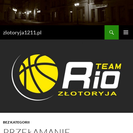
Skip
to
content
Search
zlotoryja1211.pl
PRIMAR
MENU
BEZ KATEGORII
PRZEŁAMANIE