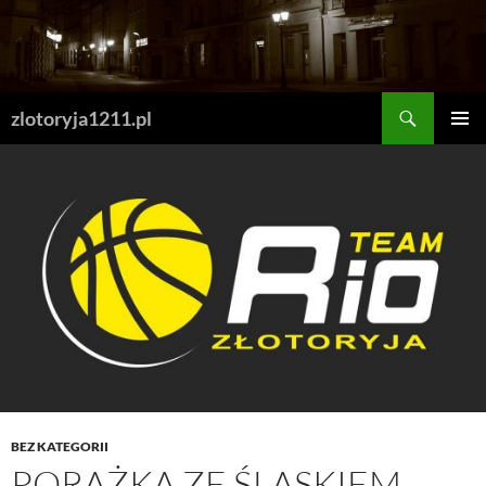
Skip
to
content
Search
zlotoryja1211.pl
PRIMAR
MENU
BEZ KATEGORII
PORAŻKA ZE ŚLĄSKIEM