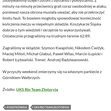
zdobywaliśmy dzięki rzutom z dystansu i póldystansu. Z
minuty na minutę przeciwnicy grali coraz swobodniej w ataku,
ponieważ nasza obrona musiała uważać, aby nie przekroczyć
limitu fauli. To bowiem mogłoby spowodować konieczność
kończenia meczu w niepełnym składzie. Koszykarze Śląska
dobrze o tym wiedzieli i skrzętnie to wykorzystywali.
Ostatecznie przegraliśmy na trudnym terenie 62:89.
Zagraliśmy w skłądzie: Szymon Kwapiński, Nikodem Ćwiżyk,
Maciej Miłoń, Michał Glabuś, Paweł Wilas, Marcin Łupicki i
Robert Łyżwański. Trener: Andrzej Radziwanowski.
W przyszły weekend zmierzymy się na własnym parkiecie z
Górnikiem Wałbrzych.
Źródło:
UKS Rio Team Złotoryja
KOSZYKÓWKA
UKS RIO TEAM ZŁOTORYJA