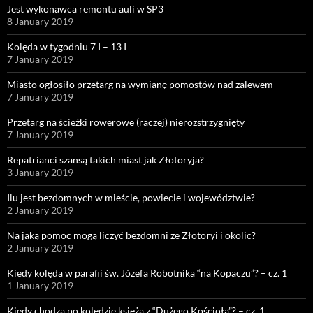
Jest wykonawca remontu auli w SP3
8 January 2019
Kolęda w tygodniu 7 I – 13 I
7 January 2019
Miasto ogłosiło przetarg na wymianę pomostów nad zalewem
7 January 2019
Przetarg na ścieżki rowerowe (raczej) nierozstrzygnięty
7 January 2019
Repatrianci szansą takich miast jak Złotoryja?
3 January 2019
Ilu jest bezdomnych w mieście, powiecie i województwie?
2 January 2019
Na jaką pomoc mogą liczyć bezdomni ze Złotoryi i okolic?
2 January 2019
Kiedy kolęda w parafii św. Józefa Robotnika “na Kopaczu”? – cz. 1
1 January 2019
Kiedy chodzą po kolędzie księża z “Dużego Kościoła”? – cz. 1