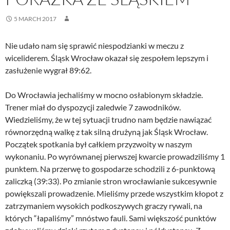
5 MARCH 2017
Nie udało nam się sprawić niespodzianki w meczu z
wiceliderem. Śląsk Wrocław okazał się zespołem lepszym i
zasłużenie wygrał 89:62.
Do Wrocławia jechaliśmy w mocno osłabionym składzie.
Trener miał do dyspozycji zaledwie 7 zawodników.
Wiedzieliśmy, że w tej sytuacji trudno nam będzie nawiązać
równorzędną walkę z tak silną drużyną jak Śląsk Wrocław.
Początek spotkania był całkiem przyzwoity w naszym
wykonaniu. Po wyrównanej pierwszej kwarcie prowadziliśmy 1
punktem. Na przerwę to gospodarze schodzili z 6-punktową
zaliczką (39:33). Po zmianie stron wrocławianie sukcesywnie
powiększali prowadzenie. Mieliśmy przede wszystkim kłopot z
zatrzymaniem wysokich podkoszywych graczy rywali, na
których “łapaliśmy” mnóstwo fauli. Sami większość punktów