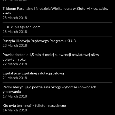
Triduum Paschalne i Niedziela Wielkanocna w Złotoryi – co, gdzie,
kiedy.
28 March 2018
LIDL kupił sąsiedni dom
28 March 2018
Ruszyła III edycja Rządowego Programu KLUB
23 March 2018
Powiat dostanie 1,5 mln zł mniej subwencji oświatowej niż w
ubiegłym roku
22 March 2018
Szpital przy Szpitalnej z dotacją celową
21 March 2018
Radni zdecydują o podziale na okręgi wyborcze i obwodach
głosowania
17 March 2018
Kto pyta ten nęka? – felieton naczelnego
14 March 2018