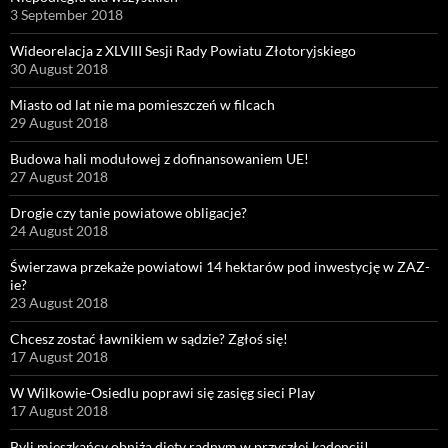
3 September 2018
Wideorelacja z XLVIII Sesji Rady Powiatu Złotoryjskiego
30 August 2018
Miasto od lat nie ma pomieszczeń w filcach
29 August 2018
Budowa hali modułowej z dofinansowaniem UE!
27 August 2018
Drogie czy tanie powiatowe obligacje?
24 August 2018
Świerzawa przekaże powiatowi 14 hektarów pod inwestycję w ZAZ-
ie?
23 August 2018
Chcesz zostać ławnikiem w sądzie? Zgłoś się!
17 August 2018
W Wilkowie-Osiedlu poprawi się zasięg sieci Play
17 August 2018
Byli mieszkańcy obniżą diety radnym w przyszłej kadencji!