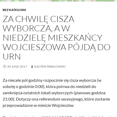
BEZ KATEGORII
ZA CHWILĘ CISZA
WYBORCZA, A W
NIEDZIELĘ MIESZKAŃCY
WOJCIESZOWA PÓJDĄ DO
URN
30 JUNE 2017
KACPER PAWŁOWSKI
Za niecałe pół godziny rozpocznie się cisza wyborcza (w
sobotę o godzinie 0:00), która potrwa do niedzieli do
zamknięcia ostatnich lokali wyborczych (planowo godzina
21:00). Dotyczy ona referendum secesyjnego, które zostanie
przeprowadzone w mieście Wojcieszów.