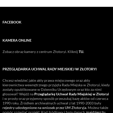
FACEBOOK
KAMERA ONLINE
Zobacz obraz kamery z centrum Złotoryi. Kliknij
TU.
PRZEGLĄDARKA UCHWAL RADY MIEJSKIEJ W ZŁOTORYI
Chcesz wiedzieć jakie akty prawa miejscowego oraz akty
kierownictwa wewnętrznego przyjęła Rada Miejska w Złotoryi, kiedy
zostały opublikowane w Dzienniku Urzędowym oraz kto za nimi
głosował? Wejdź na
Przeglądarkę Uchwał Rady Miejskiej w Zlotoryi
i w prosty oraz przyjemny sposób przeszukaj bazę aktów od czerwca
1990 roku. Źródłem archiwalnych uchwał z lat 1990-2003 były
rejestry udostępnione na wniosek przez UM Złotoryja
. Możesz także
pomóc rozwijać projekt. Kod źródłowy i bazy danych
znajdziesz tu
.