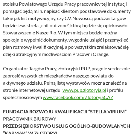
stoisku Powiatowego Urzędu Pracy pracownicy tej instytucji
pomagać będą m.in. napisać klientom podstawowe dokumenty
takie jak list motywacyjny, czy CV. Nowością podczas targów
będzie tzw. strefa „chillout zone”, którą będzie się opiekowało
Stowarzyszenie Nasze Rio. W tym miejscu będzie można
spokojnie wypełnić dokumenty, wygodnie usiąść i przemyśleć
plan rozmowy kwalifikacyjnej, a po wszystkim zrelaksować się
dzięki atrakcyjnym możliwościom Pracowni Orange.
Organizator Targów Pracy, złotoryjski PUP, pragnie serdecznie
zaprosić wszystkich mieszkańców naszego powiatu do
aktywnego udziału. Pełną listę wystawców można znaleźć na
stronie internetowej urzędu:
www.pup.zlotoryja.pl
i profilu
społecznościowym
www.facebook.com/ZlotoryjaCAZ
FUNDACJA ROZWOJU KWALIFIKACJI “STELLA VIRIUM”
PRACOWNIK BIUROWY
PRZEDSIĘBIORSTWO USŁUG OGÓLNO-BUDOWLANYCH
“KARMAK” W ZŁOTORYI