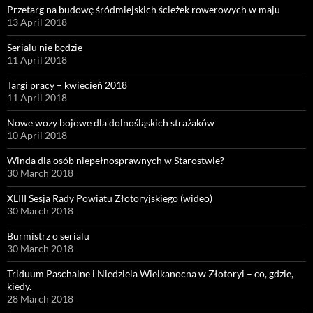
Przetarg na budowę śródmiejskich ścieżek rowerowych w maju
13 April 2018
Serialu nie będzie
11 April 2018
Targi pracy – kwiecień 2018
11 April 2018
Nowe wozy bojowe dla dolnośląskich strażaków
10 April 2018
Winda dla osób niepełnosprawnych w Starostwie?
30 March 2018
XLIII Sesja Rady Powiatu Złotoryjskiego (wideo)
30 March 2018
Burmistrz o serialu
30 March 2018
Triduum Paschalne i Niedziela Wielkanocna w Złotoryi – co, gdzie,
kiedy.
28 March 2018