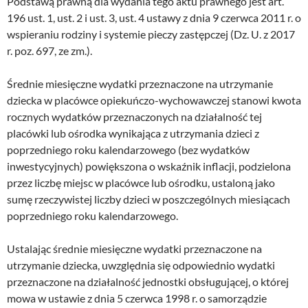
Podstawą prawną dla wydania tego aktu prawnego jest art.
196 ust. 1, ust. 2 i ust. 3, ust. 4 ustawy z dnia 9 czerwca 2011 r. o
wspieraniu rodziny i systemie pieczy zastępczej (Dz. U. z 2017
r. poz. 697, ze zm.).
Średnie miesięczne wydatki przeznaczone na utrzymanie
dziecka w placówce opiekuńczo-wychowawczej stanowi kwota
rocznych wydatków przeznaczonych na działalność tej
placówki lub ośrodka wynikająca z utrzymania dzieci z
poprzedniego roku kalendarzowego (bez wydatków
inwestycyjnych) powiększona o wskaźnik inflacji, podzielona
przez liczbę miejsc w placówce lub ośrodku, ustaloną jako
sumę rzeczywistej liczby dzieci w poszczególnych miesiącach
poprzedniego roku kalendarzowego.
Ustalając średnie miesięczne wydatki przeznaczone na
utrzymanie dziecka, uwzględnia się odpowiednio wydatki
przeznaczone na działalność jednostki obsługującej, o której
mowa w ustawie z dnia 5 czerwca 1998 r. o samorządzie