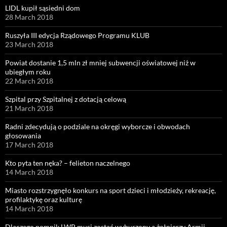
LIDL kupił sąsiedni dom
28 March 2018
Ruszyła III edycja Rządowego Programu KLUB
23 March 2018
Powiat dostanie 1,5 mln zł mniej subwencji oświatowej niż w
ubiegłym roku
22 March 2018
Szpital przy Szpitalnej z dotacją celową
21 March 2018
Radni zdecydują o podziale na okręgi wyborcze i obwodach
głosowania
17 March 2018
Kto pyta ten nęka? – felieton naczelnego
14 March 2018
Miasto rozstrzygnęło konkurs na sport dzieci i młodzieży, rekreację,
profilaktykę oraz kulturę
14 March 2018
Dlaczego pomnik LWP musi zostać wyburzony a żołnierzy Armii