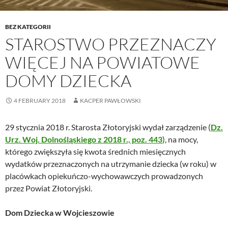
BEZ KATEGORII
STAROSTWO PRZEZNACZY
WIĘCEJ NA POWIATOWE
DOMY DZIECKA
4 FEBRUARY 2018
KACPER PAWŁOWSKI
29 stycznia 2018 r. Starosta Złotoryjski wydał zarządzenie (
Dz.
Urz. Woj. Dolnośląskiego z 2018 r., poz. 443
), na mocy,
którego zwiększyła się kwota średnich miesięcznych
wydatków przeznaczonych na utrzymanie dziecka (w roku) w
placówkach opiekuńczo-wychowawczych prowadzonych
przez Powiat Złotoryjski.
Dom Dziecka w Wojcieszowie