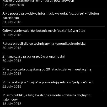
Fiasko przetargów na remont dróg powiatowych
2 August 2018
Jak z pozoru prawdziwą informacją wywołać “g…burzę” – felieton
naczelnego
31 July 2018
Odtworzenie walorów botanicznych “oczka” już wkrótce
30 July 2018
Ratusz ogłosił dialog techniczny na komunikację miejską
30 July 2018
Zmiana czasu pracy urzędów w upalne dni
30 July 2018
Miasto sprzeda odzyskaną po 20 latach działkę inwestycyjną
22 July 2018
Mimo wakacji w “trójce” wyremontują aulę a w “jedynce” dach
22 July 2018
Miasto publikuje listę lokali do remontu i czeka na chętnych
najemców
18 July 2018