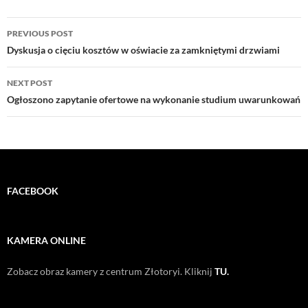
Post
PREVIOUS POST
navigation
Dyskusja o cięciu kosztów w oświacie za zamkniętymi drzwiami
NEXT POST
Ogłoszono zapytanie ofertowe na wykonanie studium uwarunkowań
FACEBOOK
KAMERA ONLINE
Zobacz obraz kamery z centrum Złotoryi. Kliknij
TU.