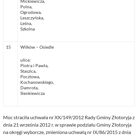
Mickiewicza,
Polna,
Ogrodowa,
Leszczyńska,
Leśna,
Szkolna
15
Wilków – Osiedle
ulice:
Piotra i Pawła,
Staszica,
Pocztowa,
Kochanowskiego,
Damrota,
Sienkiewicza
Moc straciła uchwała nr XX/149/2012 Rady Gminy Złotoryja z
dnia 21 września 2012 r. w sprawie podziału Gminy Złotoryja
na okręgi wyborcze, zmieniona uchwałą nr IX/86/2015 z dnia