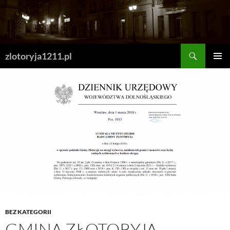
Skip
to
content
Search
zlotoryja1211.pl
PRIMAR
MENU
BEZ KATEGORII
GMINA ZŁOTORYJA