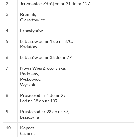
2
Jerzmanice-Zdrój od nr 31 do nr 127
3
Brennik,
Gierałtowiec
4
Ernestynów
5
Lubiatów od nr 1 do nr 37C,
Kwiatów
6
Lubiatów od nr 38 do nr 77
7
Nowa Wieś Złotoryjska,
Podolany,
Pyskowice,
Wyskok
8
Prusice od nr 1 do nr 27
i od nr 58 do nr 107
9
Prusice od nr 28 do nr 57,
Leszczyna
10
Kopacz,
Łaźniki,