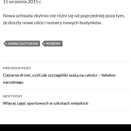
15 września 2015 r.
Nowa uchwała zbytnio nie różni się od poprzedniej poza tym,
że doszły nowe ulice i numery nowych budynków.
GMINA ZŁOTORYJA
WYBORY
Post
PREVIOUS POST
navigation
Ciężarne drzwi, czyli jak szczególiki ważą na całości – felieton
naczelnego
NEXT POST
Więcej zajęć sportowych w szkołach miejskich