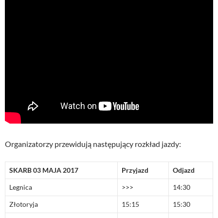
Organizatorzy przewidują następujący rozkład jazdy:
SKARB 03 MAJA 2017
Przyjazd
Odjazd
Legnica
>>>
14:30
Złotoryja
15:15
15:30