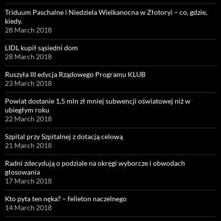
Triduum Paschalne i Niedziela Wielkanocna w Złotoryi – co, gdzie,
kiedy.
28 March 2018
LIDL kupił sąsiedni dom
28 March 2018
Ruszyła III edycja Rządowego Programu KLUB
23 March 2018
Powiat dostanie 1,5 mln zł mniej subwencji oświatowej niż w
ubiegłym roku
22 March 2018
Szpital przy Szpitalnej z dotacją celową
21 March 2018
Radni zdecydują o podziale na okręgi wyborcze i obwodach
głosowania
17 March 2018
Kto pyta ten nęka? – felieton naczelnego
14 March 2018