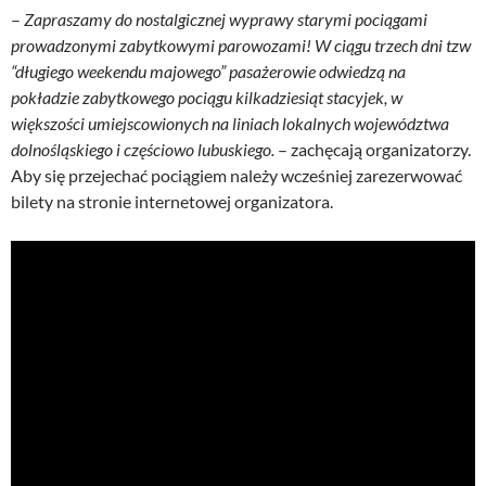
–
Zapraszamy do nostalgicznej wyprawy starymi pociągami
prowadzonymi zabytkowymi parowozami! W ciągu trzech dni tzw
“długiego weekendu majowego” pasażerowie odwiedzą na
pokładzie zabytkowego pociągu kilkadziesiąt stacyjek, w
większości umiejscowionych na liniach lokalnych województwa
dolnośląskiego i częściowo lubuskiego.
– zachęcają organizatorzy.
Aby się przejechać pociągiem należy wcześniej zarezerwować
bilety na stronie internetowej organizatora.