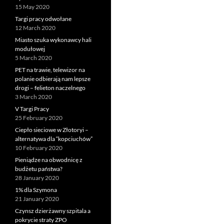
15 May 2020
Targi pracy odwołane
12 March 2020
Miasto szuka wykonawcy hali
modułowej
5 March 2020
PET na trawie, telewizor na
polanie odbierają nam lepsze
drogi – felieton naczelnego
3 March 2020
V Targi Pracy
25 February 2020
Ciepło sieciowe w Złotoryi –
alternatywa dla “kopciuchów”
10 February 2020
Pieniądze na obwodnicę z
budżetu państwa?
28 January 2020
1% dla Szymona
21 January 2020
Czynsz dzierżawny szpitala a
pokrycie straty ZPO