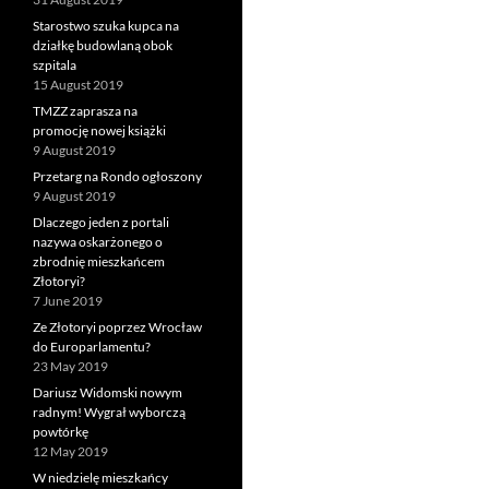
Starostwo szuka kupca na
działkę budowlaną obok
szpitala
15 August 2019
TMZZ zaprasza na
promocję nowej książki
9 August 2019
Przetarg na Rondo ogłoszony
9 August 2019
Dlaczego jeden z portali
nazywa oskarżonego o
zbrodnię mieszkańcem
Złotoryi?
7 June 2019
Ze Złotoryi poprzez Wrocław
do Europarlamentu?
23 May 2019
Dariusz Widomski nowym
radnym! Wygrał wyborczą
powtórkę
12 May 2019
W niedzielę mieszkańcy