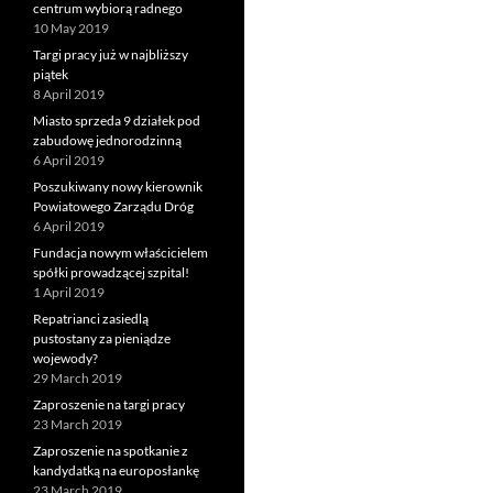
centrum wybiorą radnego
10 May 2019
Targi pracy już w najbliższy
piątek
8 April 2019
Miasto sprzeda 9 działek pod
zabudowę jednorodzinną
6 April 2019
Poszukiwany nowy kierownik
Powiatowego Zarządu Dróg
6 April 2019
Fundacja nowym właścicielem
spółki prowadzącej szpital!
1 April 2019
Repatrianci zasiedlą
pustostany za pieniądze
wojewody?
29 March 2019
Zaproszenie na targi pracy
23 March 2019
Zaproszenie na spotkanie z
kandydatką na europosłankę
23 March 2019