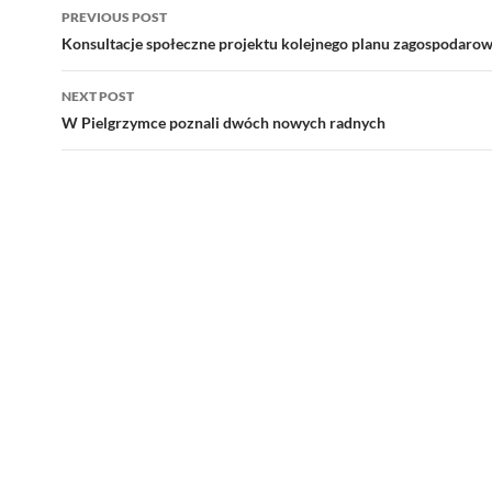
Post
PREVIOUS POST
navigation
Konsultacje społeczne projektu kolejnego planu zagospodaro
NEXT POST
W Pielgrzymce poznali dwóch nowych radnych