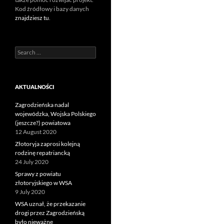
Kod źródłowy i bazy danych
znajdziesz tu
.
Search
for:
AKTUALNOŚCI
Zagrodzieńska nadal
wojewódzka, Wojska Polskiego
(jeszcze?) powiatowa
12 August 2020
Złotoryja zaprosi kolejną
rodzinę repatriancką
24 July 2020
Sprawy z powiatu
złotoryjskiego w WSA
9 July 2020
WSA uznał, że przekazanie
drogi przez Zagrodzieńską
było nieważne