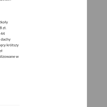
zkoły
 zł.
 44
– dachy
ięcy krótszy
eł
alizowane w