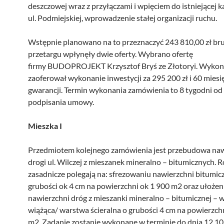
deszczowej wraz z przyłączami i wpięciem do istniejącej ka
ul. Podmiejskiej, wprowadzenie stałej organizacji ruchu.
Wstępnie planowano na to przeznaczyć 243 810,00 zł br
przetargu wpłynęły dwie oferty. Wybrano ofertę
firmy BUDOPROJEKT Krzysztof Bryś ze Złotoryi. Wyko
zaoferował wykonanie inwestycji za 295 200 zł i 60 miesi
gwarancji. Termin wykonania zamówienia to 8 tygodni od
podpisania umowy.
Mieszka I
Przedmiotem kolejnego zamówienia jest przebudowa naw
drogi ul. Wilczej z mieszanek mineralno – bitumicznych. 
zasadnicze polegają na: sfrezowaniu nawierzchni bitumic
grubości ok 4 cm na powierzchni ok 1 900 m2 oraz ułożen
nawierzchni dróg z mieszanki mineralno – bitumicznej – 
wiążąca/ warstwa ścieralna o grubości 4 cm na powierzch
m2. Zadanie zostanie wykonane w terminie do dnia 12.10