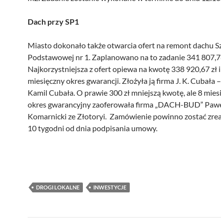
Dach przy SP1
Miasto dokonało także otwarcia ofert na remont dachu S
Podstawowej nr 1. Zaplanowano na to zadanie 341 807,78
Najkorzystniejsza z ofert opiewa na kwotę 338 920,67 zł i
miesięczny okres gwarancji. Złożyła ją firma J. K. Cubała 
Kamil Cubała. O prawie 300 zł mniejszą kwotę, ale 8 mies
okres gwarancyjny zaoferowała firma „DACH-BUD” Paw
Komarnicki ze Złotoryi. Zamówienie powinno zostać zre
10 tygodni od dnia podpisania umowy.
DROGI LOKALNE
INWESTYCJE