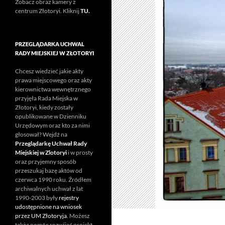
Zobacz obraz kamery z
centrum Złotoryi. Kliknij
TU.
PRZEGLĄDARKA UCHWAL
RADY MIEJSKIEJ W ZŁOTORYI
Chcesz wiedzieć jakie akty
prawa miejscowego oraz akty
kierownictwa wewnętrznego
przyjęła Rada Miejska w
Złotoryi, kiedy zostały
opublikowane w Dzienniku
Urzędowym oraz kto za nimi
głosował? Wejdź na
Przeglądarkę Uchwał Rady
Miejskiej w Zlotoryi
i w prosty
oraz przyjemny sposób
przeszukaj bazę aktów od
czerwca 1990 roku. Źródłem
archiwalnych uchwał z lat
1990-2003 były
rejestry
udostępnione na wniosek
przez UM Złotoryja
. Możesz
także pomóc rozwijać projekt.