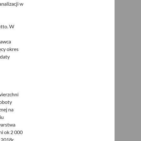
nalizacji w
utto. W
nawca
ęcy okres
 daty
ierzchni
Roboty
znej na
iu
warstwa
ni ok 2 000
.2018r.