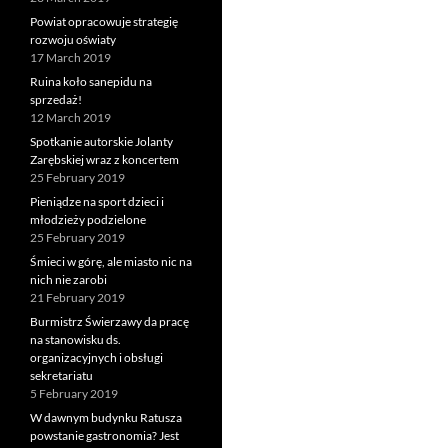
Powiat opracowuje strategię
rozwoju oświaty
17 March 2019
Ruina koło sanepidu na
sprzedaż!
12 March 2019
Spotkanie autorskie Jolanty
Zarębskiej wraz z koncertem
25 February 2019
Pieniądze na sport dzieci i
młodzieży podzielone
25 February 2019
Śmieci w górę, ale miasto nic na
nich nie zarobi
21 February 2019
Burmistrz Świerzawy da pracę
na stanowisku ds.
organizacyjnych i obsługi
sekretariatu
5 February 2019
W dawnym budynku Ratusza
powstanie gastronomia? Jest