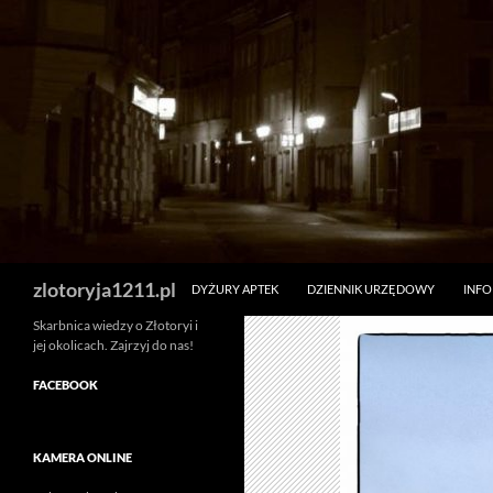
Skip
to
content
Search
zlotoryja1211.pl
DYŻURY APTEK
DZIENNIK URZĘDOWY
INF
Skarbnica wiedzy o Złotoryi i
jej okolicach. Zajrzyj do nas!
FACEBOOK
KAMERA ONLINE