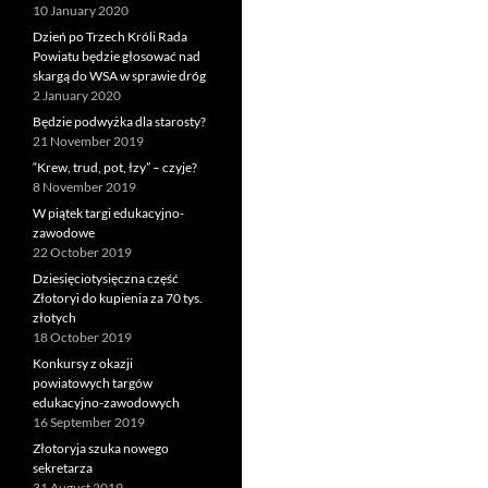
10 January 2020
Dzień po Trzech Króli Rada
Powiatu będzie głosować nad
skargą do WSA w sprawie dróg
2 January 2020
Będzie podwyżka dla starosty?
21 November 2019
“Krew, trud, pot, łzy” – czyje?
8 November 2019
W piątek targi edukacyjno-
zawodowe
22 October 2019
Dziesięciotysięczna część
Złotoryi do kupienia za 70 tys.
złotych
18 October 2019
Konkursy z okazji
powiatowych targów
edukacyjno-zawodowych
16 September 2019
Złotoryja szuka nowego
sekretarza
31 August 2019