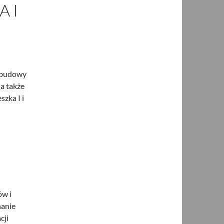
A I
p budowy
 a także
szka I i
ów i
nanie
cji