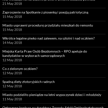
21 May 2018
Zaproszenie na Spotkanie z piosenką i poezją patriotyczną
15 May 2018
Miasto usprawni procedurę przydziału mieszkań do remontu
15 May 2018
Wkrótce legalne piwko nad zalewem, na sztolni i nad oczkiem?
14 May 2018
Miejska Karta Praw Osób Bezdomnych – RPO apeluje do
kandydatów w wyborach samorządowych
12 May 2018
Co z zielonym oczkiem?
12 May 2018
Spadną diety złotoryjskich radnych
12 May 2018
Miasto podzieliło pieniądze na letni wypoczynek dzieci i młodzieży
11 May 2018
Ogłoszono konkurs na dyrektora Zespołu Szkół Ogólnokształcących