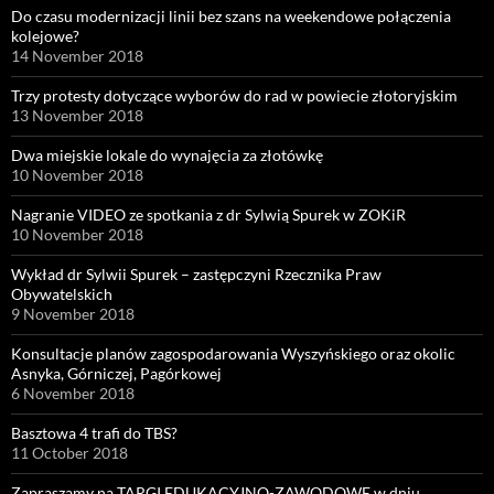
Do czasu modernizacji linii bez szans na weekendowe połączenia
kolejowe?
14 November 2018
Trzy protesty dotyczące wyborów do rad w powiecie złotoryjskim
13 November 2018
Dwa miejskie lokale do wynajęcia za złotówkę
10 November 2018
Nagranie VIDEO ze spotkania z dr Sylwią Spurek w ZOKiR
10 November 2018
Wykład dr Sylwii Spurek – zastępczyni Rzecznika Praw
Obywatelskich
9 November 2018
Konsultacje planów zagospodarowania Wyszyńskiego oraz okolic
Asnyka, Górniczej, Pagórkowej
6 November 2018
Basztowa 4 trafi do TBS?
11 October 2018
Zapraszamy na TARGI EDUKACYJNO-ZAWODOWE w dniu