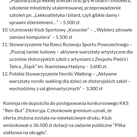
„Popularyzacja lekkiej atletyki oraz gry w bilard i snookera,
szkolenie młodzieży utalentowanej, przeprowadzenie
szkoleń pn. „Lekkoatletyka i bilard, czyli gibkie damy i
sprawni dżentelmeni…” – 5.500 zł
Uczniowski Klub Sportowy „Kosynier” – „ Wybierz zdrowie
zamiast komputera” – 5.500 zł
Stowarzyszenie Na Rzecz Rozwoju Sportu Powszechnego –
„Poznaj taniec ludowy – aktywne warsztaty artystyczne dla
uczniów złotoryjskich szkół z artystami z Zespołu Pieśni i
Tańca „Śląsk” im. Stanisława Hadyny – 3.600 zł,
Polskie Stowarzyszenie Nordic Walking – „Aktywne
warsztaty nordic walking dla dzieci ze złotoryjskich szkół –
wychodzimy z sal gimnastycznych” – 3.300 zł
Komisja nie dopuściła do postępowania konkursowego KKS
“Ren-But” Złotoryja. Członkowie gremium uznali, że
oferta złożona została na niewłaściwym druku. Klub
wnioskował o 36.500 zł dotacji na zadanie publiczne “Piłka
siatkowa na okrągło”.