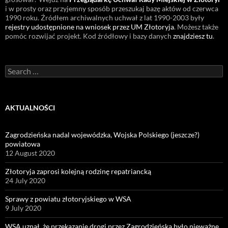
i w prosty oraz przyjemny sposób przeszukaj bazę aktów od czerwca
1990 roku. Źródłem archiwalnych uchwał z lat 1990-2003 były
rejestry udostępnione na wniosek przez UM Złotoryja
. Możesz także
pomóc rozwijać projekt. Kod źródłowy i bazy danych
znajdziesz tu
.
Search
for:
AKTUALNOŚCI
Zagrodzieńska nadal wojewódzka, Wojska Polskiego (jeszcze?)
powiatowa
12 August 2020
Złotoryja zaprosi kolejną rodzinę repatriancką
24 July 2020
Sprawy z powiatu złotoryjskiego w WSA
9 July 2020
WSA uznał, że przekazanie drogi przez Zagrodzieńską było nieważne