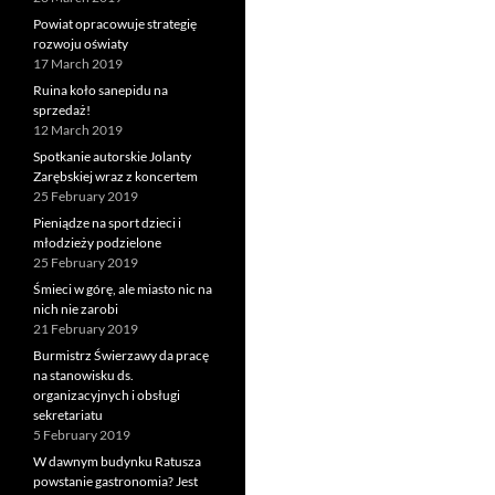
Powiat opracowuje strategię
rozwoju oświaty
17 March 2019
Ruina koło sanepidu na
sprzedaż!
12 March 2019
Spotkanie autorskie Jolanty
Zarębskiej wraz z koncertem
25 February 2019
Pieniądze na sport dzieci i
młodzieży podzielone
25 February 2019
Śmieci w górę, ale miasto nic na
nich nie zarobi
21 February 2019
Burmistrz Świerzawy da pracę
na stanowisku ds.
organizacyjnych i obsługi
sekretariatu
5 February 2019
W dawnym budynku Ratusza
powstanie gastronomia? Jest