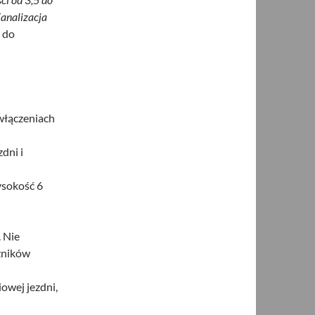
Kanalizacja
 do
włączeniach
dni i
ysokość 6
 Nie
żników
owej jezdni,