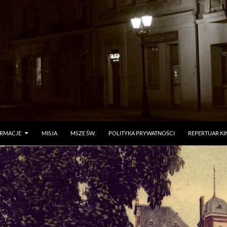
ORMACJE
MISJA
MSZE ŚW.
POLITYKA PRYWATNOŚCI
REPERTUAR KI