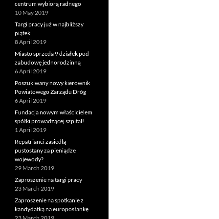
centrum wybiorą radnego
10 May 2019
Targi pracy już w najbliższy
piątek
8 April 2019
Miasto sprzeda 9 działek pod
zabudowę jednorodzinną
6 April 2019
Poszukiwany nowy kierownik
Powiatowego Zarządu Dróg
6 April 2019
Fundacja nowym właścicielem
spółki prowadzącej szpital!
1 April 2019
Repatrianci zasiedlą
pustostany za pieniądze
wojewody?
29 March 2019
Zaproszenie na targi pracy
23 March 2019
Zaproszenie na spotkanie z
kandydatką na europosłankę
23 March 2019