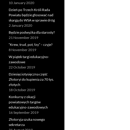
10 January 2020
Dzień po Trzech Króli Rada
Powiatu będzie głosować nad
skargą do WSA w sprawie dróg
2 January 2020
Będzie podwyżka dla starosty?
21 November 2019
“Krew, trud, pot, łzy” – czyje?
8 November 2019
W piątek targi edukacyjno-
zawodowe
22 October 2019
Dziesięciotysięczna część
Złotoryi do kupienia za 70 tys.
złotych
18 October 2019
Konkursy z okazji
powiatowych targów
edukacyjno-zawodowych
16 September 2019
Złotoryja szuka nowego
sekretarza
31 August 2019