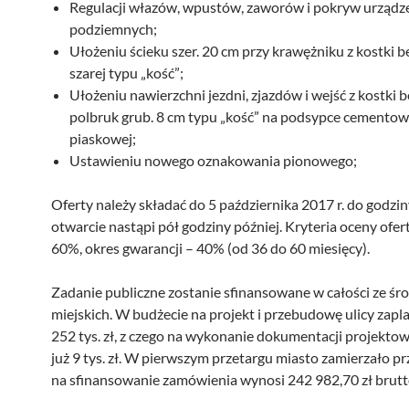
Regulacji włazów, wpustów, zaworów i pokryw urządz
podziemnych;
Ułożeniu ścieku szer. 20 cm przy krawężniku z kostki 
szarej typu „kość”;
Ułożeniu nawierzchni jezdni, zjazdów i wejść z kostki
polbruk grub. 8 cm typu „kość” na podsypce cementow
piaskowej;
Ustawieniu nowego oznakowania pionowego;
Oferty należy składać do 5 października 2017 r. do godzin
otwarcie nastąpi pół godziny później. Kryteria oceny ofert
60%, okres gwarancji – 40% (od 36 do 60 miesięcy).
Zadanie publiczne zostanie sfinansowane w całości ze ś
miejskich. W budżecie na projekt i przebudowę ulicy zap
252 tys. zł, z czego na wykonanie dokumentacji projekto
już 9 tys. zł. W pierwszym przetargu miasto zamierzało p
na sfinansowanie zamówienia wynosi 242 982,70 zł brutt