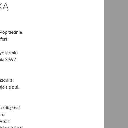
KĄ
 Poprzednie
ert.
yć termin
enia SIWZ
zdni z
e się z ul.
na długości
raz
wraz z
ści od 3,5 do