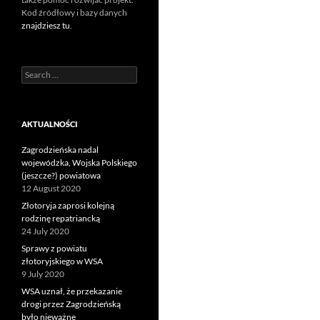
Kod źródłowy i bazy danych
znajdziesz tu
.
Search
for:
AKTUALNOŚCI
Zagrodzieńska nadal
wojewódzka, Wojska Polskiego
(jeszcze?) powiatowa
12 August 2020
Złotoryja zaprosi kolejną
rodzinę repatriancką
24 July 2020
Sprawy z powiatu
złotoryjskiego w WSA
9 July 2020
WSA uznał, że przekazanie
drogi przez Zagrodzieńską
było nieważne