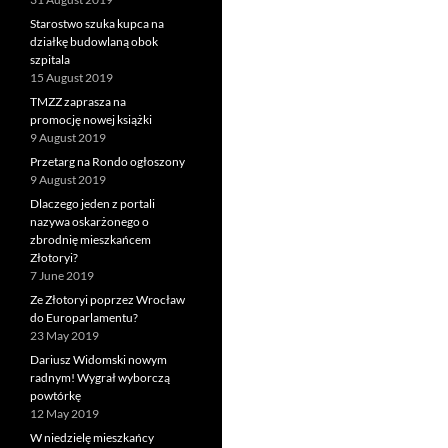
Starostwo szuka kupca na
działkę budowlaną obok
szpitala
15 August 2019
TMZZ zaprasza na
promocję nowej książki
9 August 2019
Przetarg na Rondo ogłoszony
9 August 2019
Dlaczego jeden z portali
nazywa oskarżonego o
zbrodnię mieszkańcem
Złotoryi?
7 June 2019
Ze Złotoryi poprzez Wrocław
do Europarlamentu?
23 May 2019
Dariusz Widomski nowym
radnym! Wygrał wyborczą
powtórkę
12 May 2019
W niedzielę mieszkańcy