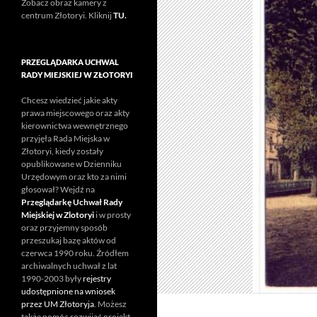
Zobacz obraz kamery z
centrum Złotoryi. Kliknij
TU.
PRZEGLĄDARKA UCHWAL
RADY MIEJSKIEJ W ZŁOTORYI
Chcesz wiedzieć jakie akty
prawa miejscowego oraz akty
kierownictwa wewnętrznego
przyjęła Rada Miejska w
Złotoryi, kiedy zostały
opublikowane w Dzienniku
Urzędowym oraz kto za nimi
głosował? Wejdź na
Przeglądarkę Uchwał Rady
Miejskiej w Zlotoryi
i w prosty
oraz przyjemny sposób
przeszukaj bazę aktów od
czerwca 1990 roku. Źródłem
archiwalnych uchwał z lat
1990-2003 były
rejestry
udostępnione na wniosek
przez UM Złotoryja
. Możesz
także pomóc rozwijać projekt.