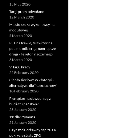
15 May 2020
Targi pracy odwołane
12 March 2020
Miasto szuka wykonawcy hali
modułowej
5 March 2020
PET na trawie, telewizor na
polanie odbierają nam lepsze
drogi – felieton naczelnego
3 March 2020
V Targi Pracy
25 February 2020
Ciepło sieciowe w Złotoryi –
alternatywa dla “kopciuchów”
10 February 2020
Pieniądze na obwodnicę z
budżetu państwa?
28 January 2020
1% dla Szymona
21 January 2020
Czynsz dzierżawny szpitala a
pokrycie straty ZPO