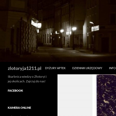
Skip
to
content
Search
zlotoryja1211.pl
DYŻURY APTEK
DZIENNIK URZĘDOWY
INF
Skarbnica wiedzy o Złotoryi i
jej okolicach. Zajrzyj do nas!
FACEBOOK
KAMERA ONLINE