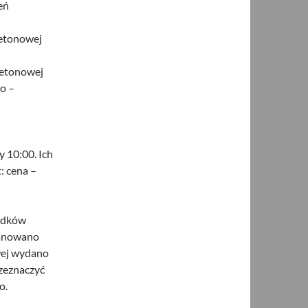
eń
betonowej
 betonowej
o –
y 10:00. Ich
: cena –
rodków
lanowano
wej wydano
rzeznaczyć
o.