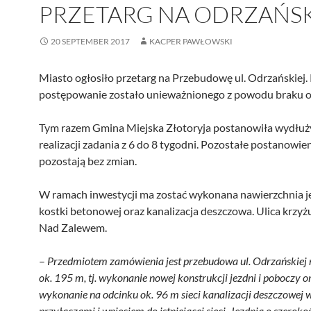
PRZETARG NA ODRZAŃS
20 SEPTEMBER 2017
KACPER PAWŁOWSKI
Miasto ogłosiło przetarg na Przebudowę ul. Odrzańskiej.
postępowanie zostało unieważnionego z powodu braku of
Tym razem Gmina Miejska Złotoryja postanowiła wydłuż
realizacji zadania z 6 do 8 tygodni. Pozostałe postanowi
pozostają bez zmian.
W ramach inwestycji ma zostać wykonana nawierzchnia je
kostki betonowej oraz kanalizacja deszczowa. Ulica krzyżuj
Nad Zalewem.
–
Przedmiotem zamówienia jest przebudowa ul. Odrzańskiej 
ok. 195 m, tj. wykonanie nowej konstrukcji jezdni i poboczy o
wykonanie na odcinku ok. 96 m sieci kanalizacji deszczowej 
przyłączami i wpięciem do istniejącej sieci. Jezdnia o szeroko