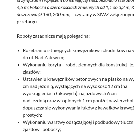
4,5 m; Pobocza o szerokościach zmiennych od 1,1 do 3,2 m; 
deszczowa Ø 160, 200 mm;
– czytamy w SIWZ załączonym
przetargu.
Roboty zasadnicze mają polegać na:
Rozebraniu istniejących krawężników i chodników na 
do ul. Nad Zalewem;
Wykonaniu koryta – robót ziemnych dla konstrukcji jez
zjazdów;
Ustawieniu krawężników betonowych na płasko na w
cm nad jezdnią, wystających na wysokość 12 cm (na
wyokrągleniach łukowych), najazdowych 6 cm
nad jezdnią oraz wtopionych 1 cm poniżej nawierzchni.
dopuszcza się wykonywania łuków z kawałków krawę
prostych;
Wykonaniu warstwy odsączającej i podbudowy tłuczni
zjazdów i poboczy;