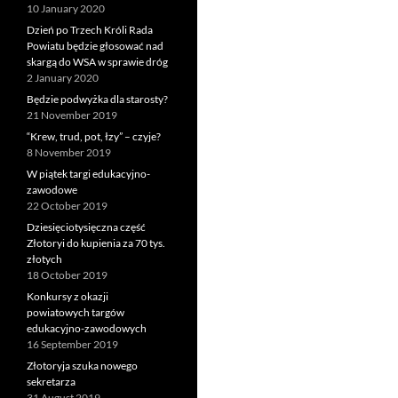
10 January 2020
Dzień po Trzech Króli Rada
Powiatu będzie głosować nad
skargą do WSA w sprawie dróg
2 January 2020
Będzie podwyżka dla starosty?
21 November 2019
“Krew, trud, pot, łzy” – czyje?
8 November 2019
W piątek targi edukacyjno-
zawodowe
22 October 2019
Dziesięciotysięczna część
Złotoryi do kupienia za 70 tys.
złotych
18 October 2019
Konkursy z okazji
powiatowych targów
edukacyjno-zawodowych
16 September 2019
Złotoryja szuka nowego
sekretarza
31 August 2019