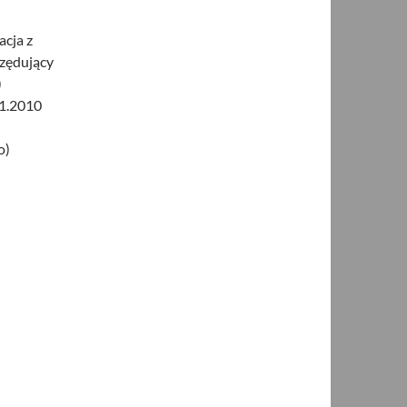
acja z
rzędujący
)
11.2010
o)