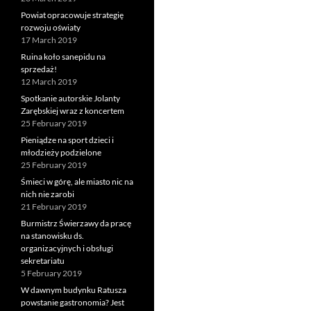
Powiat opracowuje strategię
rozwoju oświaty
17 March 2019
Ruina koło sanepidu na
sprzedaż!
12 March 2019
Spotkanie autorskie Jolanty
Zarębskiej wraz z koncertem
25 February 2019
Pieniądze na sport dzieci i
młodzieży podzielone
25 February 2019
Śmieci w górę, ale miasto nic na
nich nie zarobi
21 February 2019
Burmistrz Świerzawy da pracę
na stanowisku ds.
organizacyjnych i obsługi
sekretariatu
5 February 2019
W dawnym budynku Ratusza
powstanie gastronomia? Jest