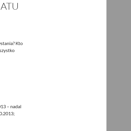
IATU
wstania? Kto
szystko
013 – nadal
0.2013;