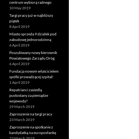
centrum wybiorą radnego
10 May 2019
Targi pracy już w najbliższy
piątek
8 April 2019
Miasto sprzeda 9 działek pod
zabudowę jednorodzinną
6 April 2019
Poszukiwany nowy kierownik
Powiatowego Zarządu Dróg
6 April 2019
Fundacja nowym właścicielem
spółki prowadzącej szpital!
1 April 2019
Repatrianci zasiedlą
pustostany za pieniądze
wojewody?
29 March 2019
Zaproszenie na targi pracy
23 March 2019
Zaproszenie na spotkanie z
kandydatką na europosłankę
23 March 2019