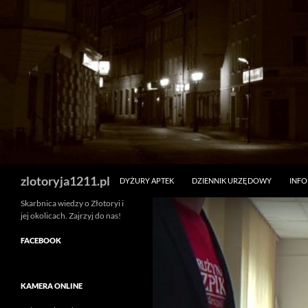
Skip
to
content
Search
zlotoryja1211.pl
DYŻURY APTEK
DZIENNIK URZĘDOWY
INF
Skarbnica wiedzy o Złotoryi i
jej okolicach. Zajrzyj do nas!
FACEBOOK
KAMERA ONLINE