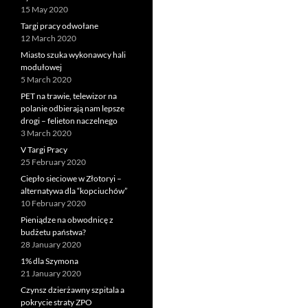
15 May 2020
Targi pracy odwołane
12 March 2020
Miasto szuka wykonawcy hali
modułowej
5 March 2020
PET na trawie, telewizor na
polanie odbierają nam lepsze
drogi – felieton naczelnego
3 March 2020
V Targi Pracy
25 February 2020
Ciepło sieciowe w Złotoryi –
alternatywa dla “kopciuchów”
10 February 2020
Pieniądze na obwodnicę z
budżetu państwa?
28 January 2020
1% dla Szymona
21 January 2020
Czynsz dzierżawny szpitala a
pokrycie straty ZPO