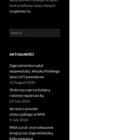
Kod źródłowy i bazy danych
znajdziesz tu
.
Search
for:
AKTUALNOŚCI
Zagrodzieńska nadal
wojewódzka, Wojska Polskiego
(jeszcze?) powiatowa
12 August 2020
Złotoryja zaprosi kolejną
rodzinę repatriancką
24 July 2020
Sprawy z powiatu
złotoryjskiego w WSA
9 July 2020
WSA uznał, że przekazanie
drogi przez Zagrodzieńską
było nieważne