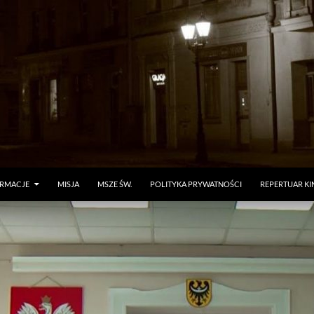
ORMACJE
MISJA
MSZE ŚW.
POLITYKA PRYWATNOŚCI
REPERTUAR KI