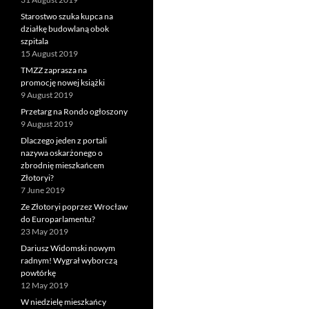
Starostwo szuka kupca na
działkę budowlaną obok
szpitala
15 August 2019
TMZZ zaprasza na
promocję nowej książki
9 August 2019
Przetarg na Rondo ogłoszony
9 August 2019
Dlaczego jeden z portali
nazywa oskarżonego o
zbrodnię mieszkańcem
Złotoryi?
7 June 2019
Ze Złotoryi poprzez Wrocław
do Europarlamentu?
23 May 2019
Dariusz Widomski nowym
radnym! Wygrał wyborczą
powtórkę
12 May 2019
W niedzielę mieszkańcy