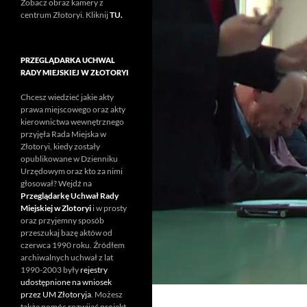
Zobacz obraz kamery z
centrum Złotoryi. Kliknij
TU.
PRZEGLĄDARKA UCHWAL
RADY MIEJSKIEJ W ZŁOTORYI
Chcesz wiedzieć jakie akty
prawa miejscowego oraz akty
kierownictwa wewnętrznego
przyjęła Rada Miejska w
Złotoryi, kiedy zostały
opublikowane w Dzienniku
Urzędowym oraz kto za nimi
głosował? Wejdź na
Przeglądarkę Uchwał Rady
Miejskiej w Zlotoryi
i w prosty
oraz przyjemny sposób
przeszukaj bazę aktów od
czerwca 1990 roku. Źródłem
archiwalnych uchwał z lat
1990-2003 były
rejestry
udostępnione na wniosek
przez UM Złotoryja
. Możesz
także pomóc rozwijać projekt.