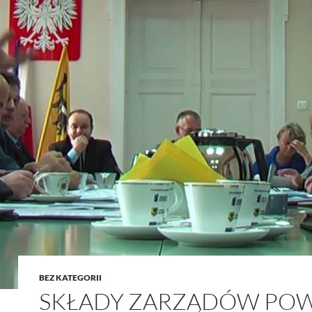
BEZ KATEGORII
SKŁADY ZARZĄDÓW POW