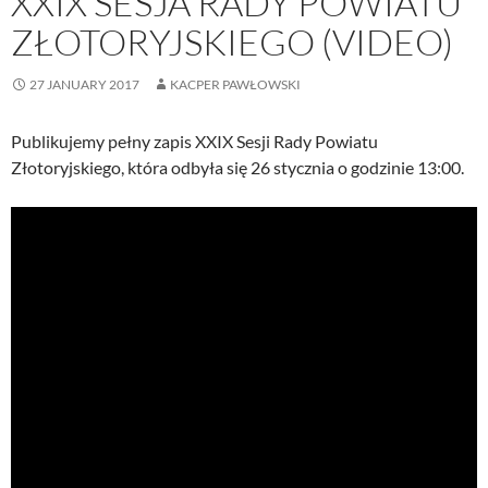
XXIX SESJA RADY POWIATU
ZŁOTORYJSKIEGO (VIDEO)
27 JANUARY 2017
KACPER PAWŁOWSKI
Publikujemy pełny zapis XXIX Sesji Rady Powiatu
Złotoryjskiego, która odbyła się 26 stycznia o godzinie 13:00.