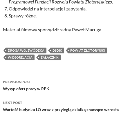
Programowej Fundacji Rozwoju Powiatu Złotoryjskiego
.
Odpowiedzi na interpelacje i zapytania.
Sprawy różne.
Materiał filmowy sporządził radny Paweł Macuga.
DROGA WOJEWÓDZKA
DSDIK
POWIAT ZŁOTORYJSKI
WIDEORELACJA
ZAŁĄCZNIK
Post
PREVIOUS POST
navigation
Wysyp ofert pracy w RPK
NEXT POST
Wartość budynku LO wraz z przyległą działką znacząco wzrosła