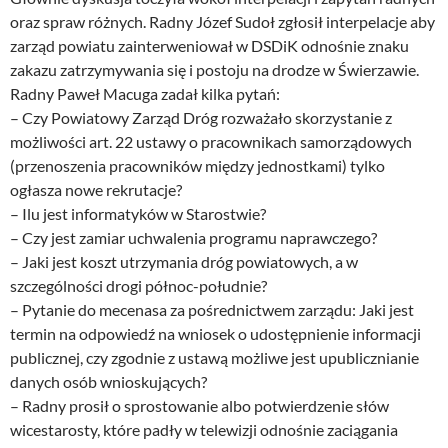
oraz spraw różnych. Radny Józef Sudoł zgłosił interpelacje aby
zarząd powiatu zainterweniował w DSDiK odnośnie znaku
zakazu zatrzymywania się i postoju na drodze w Świerzawie.
Radny Paweł Macuga zadał kilka pytań:
– Czy Powiatowy Zarząd Dróg rozważało skorzystanie z
możliwości art. 22 ustawy o pracownikach samorządowych
(przenoszenia pracowników między jednostkami) tylko
ogłasza nowe rekrutacje?
– Ilu jest informatyków w Starostwie?
– Czy jest zamiar uchwalenia programu naprawczego?
– Jaki jest koszt utrzymania dróg powiatowych, a w
szczególności drogi północ-południe?
– Pytanie do mecenasa za pośrednictwem zarządu: Jaki jest
termin na odpowiedź na wniosek o udostępnienie informacji
publicznej, czy zgodnie z ustawą możliwe jest upublicznianie
danych osób wnioskujących?
– Radny prosił o sprostowanie albo potwierdzenie słów
wicestarosty, które padły w telewizji odnośnie zaciągania