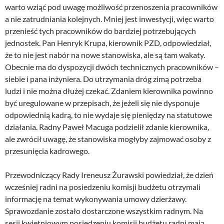
warto wziąć pod uwagę możliwość przenoszenia pracowników
a nie zatrudniania kolejnych. Mniej jest inwestycji, więc warto
przenieść tych pracowników do bardziej potrzebujących
jednostek. Pan Henryk Krupa, kierownik PZD, odpowiedział,
że to nie jest nabór na nowe stanowiska, ale są tam wakaty.
Obecnie ma do dyspozycji dwóch technicznych pracowników –
siebie i pana inżyniera. Do utrzymania dróg zimą potrzeba
ludzi i nie można dłużej czekać. Zdaniem kierownika powinno
być uregulowane w przepisach, że jeżeli się nie dysponuje
odpowiednią kadrą, to nie wydaje się pieniędzy na statutowe
działania. Radny Paweł Macuga podzielił zdanie kierownika,
ale zwrócił uwagę, że stanowiska mogłyby zajmować osoby z
przesunięcia kadrowego.
Przewodniczący Rady Ireneusz Żurawski powiedział, że dzień
wcześniej radni na posiedzeniu komisji budżetu otrzymali
informację na temat wykonywania umowy dzierżawy.
Sprawozdanie zostało dostarczone wszystkim radnym. Na
sesji kwietniowym posiedzeniu komisji budżetu radni mają