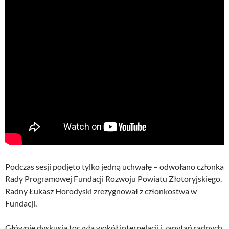
Podczas sesji podjęto tylko jedną uchwałę – odwołano członka
Rady Programowej Fundacji Rozwoju Powiatu Złotoryjskiego.
Radny Łukasz Horodyski zrezygnował z członkostwa w
Fundacji.
Głównie dyskusja toczyła wokół interpelacji i zapytań radnych