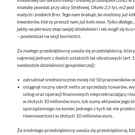
miałaby powstać przy ulicy Strefowej. Około 2,5 tys. m2 po
małych i średnich firm. Tego nam brakuje, bo mieliśmy już kil
inwestorów, którzy przeszli nam już koło nosa. Tylko dlatego, 
jakby na pierwszy etap swojej działalności i nie mogli się tu u 
– powiedział na sesji burmistrz.
Za małego przedsiębiorcę uważa się przedsiębiorcę, który
najmniej jednym z dwóch ostatnich lat obrotowych (art. 
swobodzie działalności gospodarczej):
zatrudniał średniorocznie mniej niż 50 pracowników o
osiągnął roczny obrót netto ze sprzedaży towarów, w
usług oraz operacji finansowych nieprzekraczający r
w złotych 10 milionów euro, lub sumy aktywów jego b
sporządzonego na koniec jednego z tych lat nie przekr
równowartości w złotych 10 milionów euro.
Za średniego przedsiębiorcę uważa się przedsiębiorcę, kt