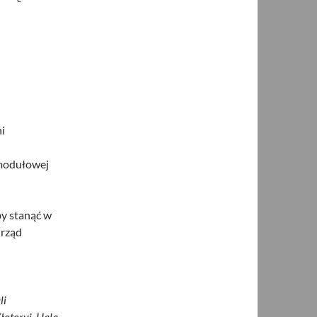
i
 modułowej
by stanąć w
Urząd
li
łotoryi. Hala