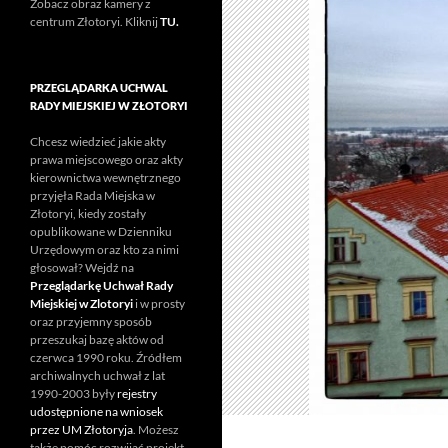
Zobacz obraz kamery z
centrum Złotoryi. Kliknij
TU.
PRZEGLĄDARKA UCHWAL
RADY MIEJSKIEJ W ZŁOTORYI
Chcesz wiedzieć jakie akty
prawa miejscowego oraz akty
kierownictwa wewnętrznego
przyjęła Rada Miejska w
Złotoryi, kiedy zostały
opublikowane w Dzienniku
Urzędowym oraz kto za nimi
głosował? Wejdź na
Przeglądarkę Uchwał Rady
Miejskiej w Zlotoryi
i w prosty
oraz przyjemny sposób
przeszukaj bazę aktów od
czerwca 1990 roku. Źródłem
archiwalnych uchwał z lat
1990-2003 były
rejestry
udostępnione na wniosek
przez UM Złotoryja
. Możesz
także pomóc rozwijać projekt.