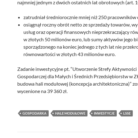
najmniej jednym z dwóch ostatnich lat obrotowych (art. 106
zatrudniał średniorocznie mniej niż 250 pracowników 
osiągnął roczny obrót netto ze sprzedaży towarów, w
usług oraz operacji finansowych nieprzekraczający r
w złotych 50 milionów euro, lub sumy aktywów jego b
sporządzonego na koniec jednego z tych lat nie przekr
równowartości w złotych 43 milionów euro.
Zadanie inwestycyjne pt. “Utworzenie Strefy Aktywności
Gospodarczej dla Małych i Średnich Przedsiębiorstw w Zł
budowa hali modułowej (koncepcja architektoniczna)” zo
wycenione na 39 360 zł.
GOSPODARKA
HALE MODUŁOWE
INWESTYCJE
LSSE
Post