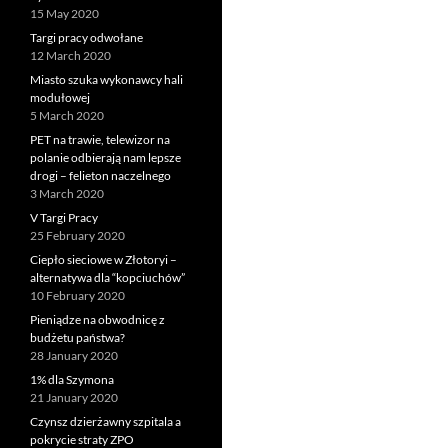
15 May 2020
Targi pracy odwołane
12 March 2020
Miasto szuka wykonawcy hali
modułowej
5 March 2020
PET na trawie, telewizor na
polanie odbierają nam lepsze
drogi – felieton naczelnego
3 March 2020
V Targi Pracy
25 February 2020
Ciepło sieciowe w Złotoryi –
alternatywa dla “kopciuchów”
10 February 2020
Pieniądze na obwodnicę z
budżetu państwa?
28 January 2020
1% dla Szymona
21 January 2020
Czynsz dzierżawny szpitala a
pokrycie straty ZPO