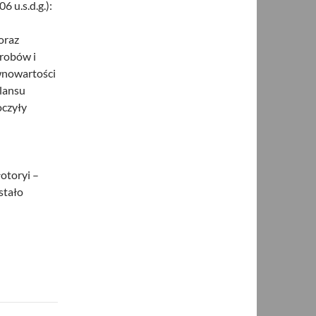
 u.s.d.g.):
oraz
yrobów i
ównowartości
ilansu
oczyły
otoryi –
stało