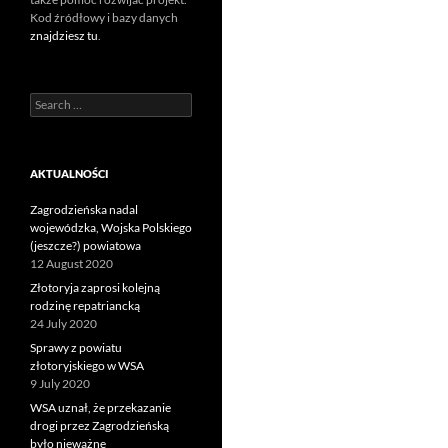
Kod źródłowy i bazy danych
znajdziesz tu
.
Search
for:
AKTUALNOŚCI
Zagrodzieńska nadal
wojewódzka, Wojska Polskiego
(jeszcze?) powiatowa
12 August 2020
Złotoryja zaprosi kolejną
rodzinę repatriancką
24 July 2020
Sprawy z powiatu
złotoryjskiego w WSA
9 July 2020
WSA uznał, że przekazanie
drogi przez Zagrodzieńską
było nieważne