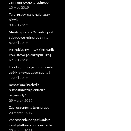
centrum wybiorą radnego
10 May 2019
Targi pracy już w najbliższy
piątek
8 April 2019
Miasto sprzeda 9 działek pod
zabudowę jednorodzinną
6 April 2019
Poszukiwany nowy kierownik
Powiatowego Zarządu Dróg
6 April 2019
Fundacja nowym właścicielem
spółki prowadzącej szpital!
1 April 2019
Repatrianci zasiedlą
pustostany za pieniądze
wojewody?
29 March 2019
Zaproszenie na targi pracy
23 March 2019
Zaproszenie na spotkanie z
kandydatką na europosłankę
23 March 2019