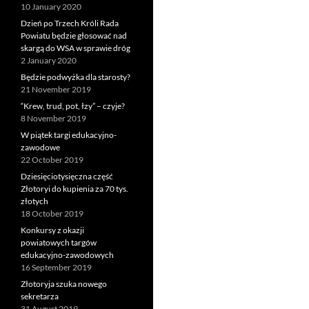
10 January 2020
Dzień po Trzech Króli Rada
Powiatu będzie głosować nad
skargą do WSA w sprawie dróg
2 January 2020
Będzie podwyżka dla starosty?
21 November 2019
“Krew, trud, pot, łzy” – czyje?
8 November 2019
W piątek targi edukacyjno-
zawodowe
22 October 2019
Dziesięciotysięczna część
Złotoryi do kupienia za 70 tys.
złotych
18 October 2019
Konkursy z okazji
powiatowych targów
edukacyjno-zawodowych
16 September 2019
Złotoryja szuka nowego
sekretarza
31 August 2019