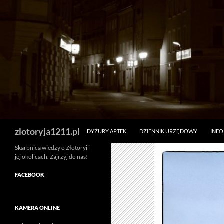
Skip
to
content
Search
zlotoryja1211.pl
DYŻURY APTEK
DZIENNIK URZĘDOWY
INF
Skarbnica wiedzy o Złotoryi i
jej okolicach. Zajrzyj do nas!
FACEBOOK
KAMERA ONLINE