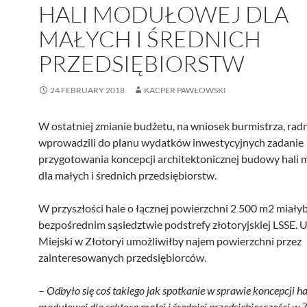
HALI MODUŁOWEJ DLA
MAŁYCH I ŚREDNICH
PRZEDSIĘBIORSTW
24 FEBRUARY 2018
KACPER PAWŁOWSKI
W ostatniej zmianie budżetu, na wniosek burmistrza, radn
wprowadzili do planu wydatków inwestycyjnych zadanie
przygotowania koncepcji architektonicznej budowy hali
dla małych i średnich przedsiębiorstw.
W przyszłości hale o łącznej powierzchni 2 500 m2 miały
bezpośrednim sąsiedztwie podstrefy złotoryjskiej LSSE. 
Miejski w Złotoryi umożliwiłby najem powierzchni przez
zainteresowanych przedsiębiorców.
–
Odbyło się coś takiego jak spotkanie w sprawie koncepcji ha
modułowej dla sektora małej i średniej przedsiębiorczości w Z