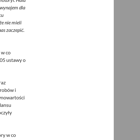
d wynajem dla
ku
że nie mieli
nas zaczepić.
 w co
105 ustawy o
raz
yrobów i
ównowartości
ilansu
oczyły
óry w co