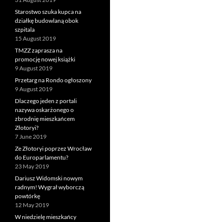
Starostwo szuka kupca na
działkę budowlaną obok
szpitala
15 August 2019
TMZZ zaprasza na
promocję nowej książki
9 August 2019
Przetarg na Rondo ogłoszony
9 August 2019
Dlaczego jeden z portali
nazywa oskarżonego o
zbrodnię mieszkańcem
Złotoryi?
7 June 2019
Ze Złotoryi poprzez Wrocław
do Europarlamentu?
23 May 2019
Dariusz Widomski nowym
radnym! Wygrał wyborczą
powtórkę
12 May 2019
W niedzielę mieszkańcy