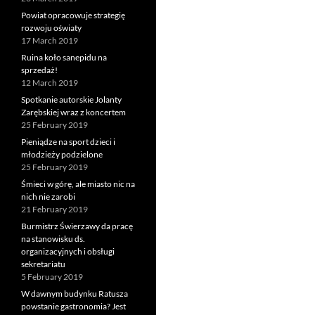
Powiat opracowuje strategię
rozwoju oświaty
17 March 2019
Ruina koło sanepidu na
sprzedaż!
12 March 2019
Spotkanie autorskie Jolanty
Zarębskiej wraz z koncertem
25 February 2019
Pieniądze na sport dzieci i
młodzieży podzielone
25 February 2019
Śmieci w górę, ale miasto nic na
nich nie zarobi
21 February 2019
Burmistrz Świerzawy da pracę
na stanowisku ds.
organizacyjnych i obsługi
sekretariatu
5 February 2019
W dawnym budynku Ratusza
powstanie gastronomia? Jest