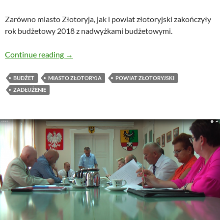
Zarówno miasto Złotoryja, jak i powiat złotoryjski zakończyły
rok budżetowy 2018 z nadwyżkami budżetowymi.
Powiat z 4,5 mln zł nadwyżki, miasto z 2,2 mln
Continue reading
→
BUDŻET
MIASTO ZŁOTORYJA
POWIAT ZŁOTORYJSKI
ZADŁUŻENIE