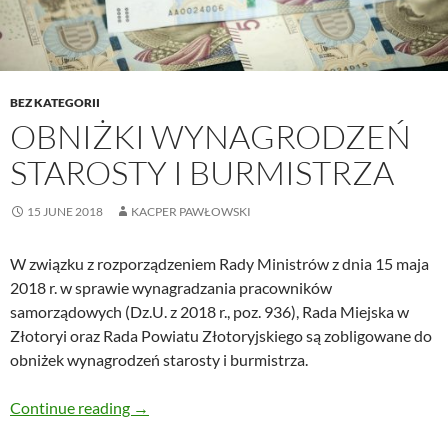
BEZ KATEGORII
OBNIŻKI WYNAGRODZEŃ
STAROSTY I BURMISTRZA
15 JUNE 2018
KACPER PAWŁOWSKI
W związku z rozporządzeniem Rady Ministrów z dnia 15 maja
2018 r. w sprawie wynagradzania pracowników
samorządowych (Dz.U. z 2018 r., poz. 936), Rada Miejska w
Złotoryi oraz Rada Powiatu Złotoryjskiego są zobligowane do
obniżek wynagrodzeń starosty i burmistrza.
Obniżki wynagrodzeń starosty i burmistrza
Continue reading
→