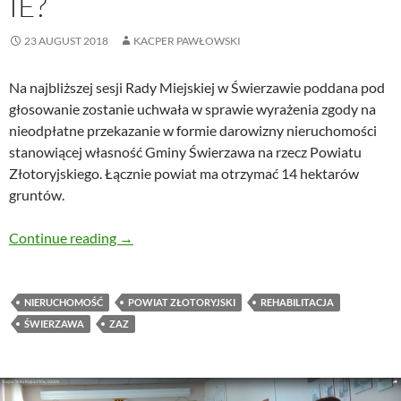
IE?
23 AUGUST 2018
KACPER PAWŁOWSKI
Na najbliższej sesji Rady Miejskiej w Świerzawie poddana pod
głosowanie zostanie uchwała w sprawie wyrażenia zgody na
nieodpłatne przekazanie w formie darowizny nieruchomości
stanowiącej własność Gminy Świerzawa na rzecz Powiatu
Złotoryjskiego. Łącznie powiat ma otrzymać 14 hektarów
gruntów.
Świerzawa przekaże powiatowi 14 hektarów p
Continue reading
→
NIERUCHOMOŚĆ
POWIAT ZŁOTORYJSKI
REHABILITACJA
ŚWIERZAWA
ZAZ