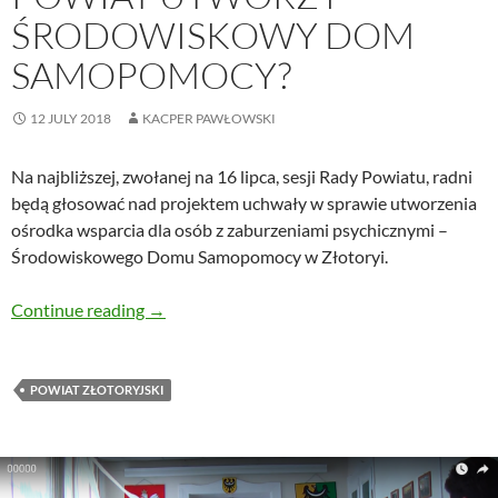
ŚRODOWISKOWY DOM
SAMOPOMOCY?
12 JULY 2018
KACPER PAWŁOWSKI
Na najbliższej, zwołanej na 16 lipca, sesji Rady Powiatu, radni
będą głosować nad projektem uchwały w sprawie utworzenia
ośrodka wsparcia dla osób z zaburzeniami psychicznymi –
Środowiskowego Domu Samopomocy w Złotoryi.
Powiat utworzy Środowiskowy Dom Samopo
Continue reading
→
POWIAT ZŁOTORYJSKI