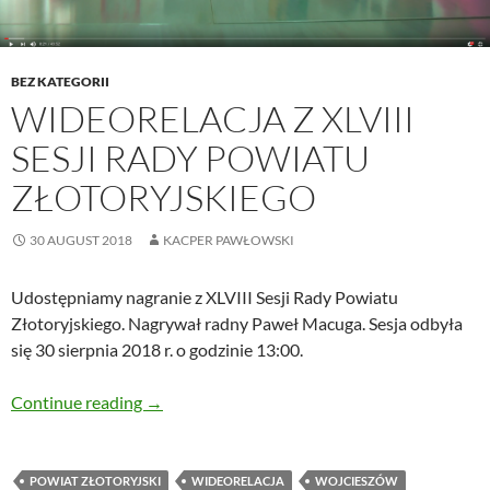
BEZ KATEGORII
WIDEORELACJA Z XLVIII
SESJI RADY POWIATU
ZŁOTORYJSKIEGO
30 AUGUST 2018
KACPER PAWŁOWSKI
Udostępniamy nagranie z XLVIII Sesji Rady Powiatu
Złotoryjskiego. Nagrywał radny Paweł Macuga. Sesja odbyła
się 30 sierpnia 2018 r. o godzinie 13:00.
Wideorelacja z XLVIII Sesji Rady Powiatu Złot
Continue reading
→
POWIAT ZŁOTORYJSKI
WIDEORELACJA
WOJCIESZÓW