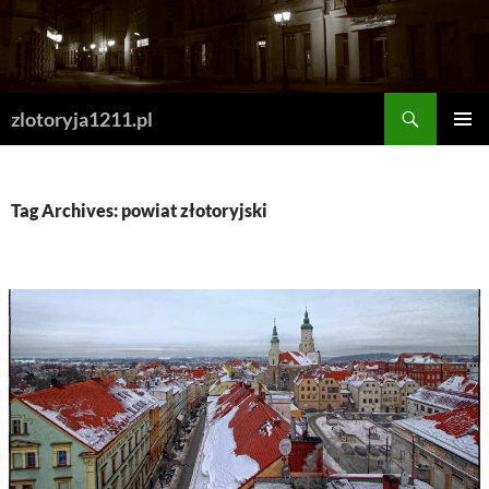
Skip
to
content
Search
zlotoryja1211.pl
PRIMAR
MENU
Tag Archives: powiat złotoryjski