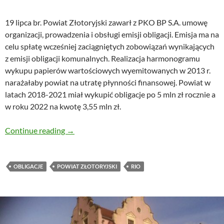
19 lipca br. Powiat Złotoryjski zawarł z PKO BP S.A. umowę
organizacji, prowadzenia i obsługi emisji obligacji. Emisja ma na
celu spłatę wcześniej zaciągniętych zobowiązań wynikających
z emisji obligacji komunalnych. Realizacja harmonogramu
wykupu papierów wartościowych wyemitowanych w 2013 r.
narażałaby powiat na utratę płynności finansowej. Powiat w
latach 2018-2021 miał wykupić obligacje po 5 mln zł rocznie a
w roku 2022 na kwotę 3,55 mln zł.
Drogie czy tanie powiatowe obligacje?
Continue reading
→
OBLIGACJE
POWIAT ZŁOTORYJSKI
RIO