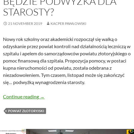
BĘDZIE PODWYŻKA DLA
STAROSTY?
21 NOVEMBER 2019
KACPER PAWŁOWSKI
Nowy rok szkolny oraz akademicki rozpoczął się walką o
odzyskanie przez powiat kontroli nad działalnością leczniczą w
szpitalu i apelem do samorządowców powiatu złotoryjskiego o
pomoc finansową dla szpitala. Propozycja pomocy, w postaci
kupna nieruchomości od powiatu, została odebrana z
niezadowoleniem. Tym czasem, listopad może się zakończyć
się… podwyżką wynagrodzenia starosty.
Będzie podwyżka dla starosty?
Continue reading
→
POWIAT ZŁOTORYJSKI