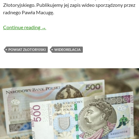
Złotoryjskiego. Publikujemy jej zapis wideo sporządzony przez
radnego Pawła Macugę.
Wideorelacja z XLVI Sesji Rady Powiatu Złoto
Continue reading
→
POWIAT ZŁOTORYJSKI
WIDEORELACJA