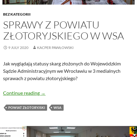
BEZ KATEGORII
SPRAWY Z POWIATU
ZŁOTORYJSKIEGO W WSA
9 JULY 2020
KACPER PAWŁOWSKI
Jak wyglądają statusy skarg złożonych do Wojewódzkim
Sądzie Administracyjnym we Wrocławiu w 3 medialnych
sprawach z powiatu złotoryjskiego?
Sprawy z powiatu złotoryjskiego w WSA
Continue reading
→
POWIAT ZŁOTORYJSKI
WSA