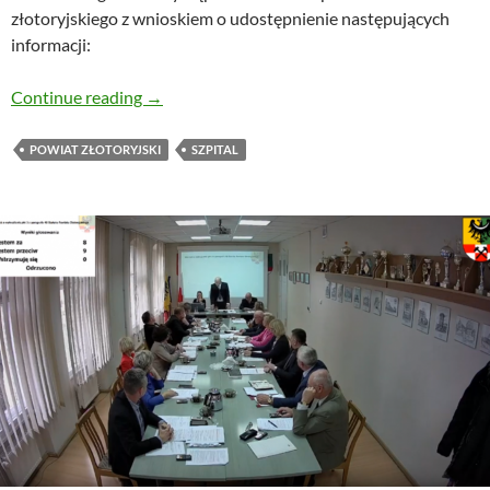
złotoryjskiego z wnioskiem o udostępnienie następujących
informacji:
Czynsz dzierżawny szpitala a pokrycie straty
Continue reading
→
POWIAT ZŁOTORYJSKI
SZPITAL