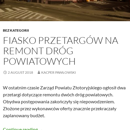
BEZ KATEGORII
FIASKO PRZETARGÓW NA
REMONT DRÓG
POWIATOWYCH
2 AUGUST 2018
KACPER PAWŁOWSKI
W ostatnim czasie Zarząd Powiatu Złotoryjskiego ogłosił dwa
przetargi dotyczące remontu dwóch dróg powiatowych.
Obydwa postępowania zakończyły się niepowodzeniem.
Złożone przez wykonawców oferty znacznie przekraczały
zaplanowany budżet.
Fiasko przetargów na remont dróg powiatow
Continue reading
→