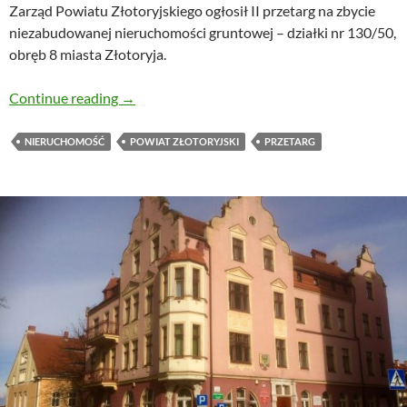
Zarząd Powiatu Złotoryjskiego ogłosił II przetarg na zbycie
niezabudowanej nieruchomości gruntowej – działki nr 130/50,
obręb 8 miasta Złotoryja.
Starostwo szuka kupca na działkę budowlaną 
Continue reading
→
NIERUCHOMOŚĆ
POWIAT ZŁOTORYJSKI
PRZETARG