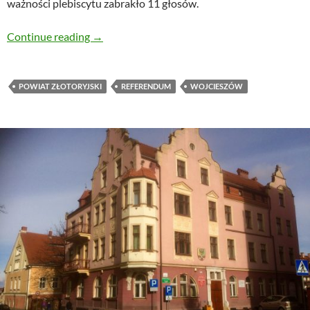
ważności plebiscytu zabrakło 11 głosów.
Dwie dekady w powiecie złotoryjskim nie prz
Continue reading
→
POWIAT ZŁOTORYJSKI
REFERENDUM
WOJCIESZÓW