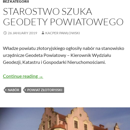
BEZ KATEGORII
STAROSTWO SZUKA
GEODETY POWIATOWEGO
26 JANUARY 2019
KACPER PAWŁOWSKI
Władze powiatu złotoryjskiego ogłosiły nabór na stanowisko
urzędnicze Geodeta Powiatowy – Kierownik Wydziału
Geodezji, Katastru i Gospodarki Nieruchomościami.
Starostwo szuka Geodety Powiatowego
Continue reading
→
NABÓR
POWIAT ZŁOTORYJSKI