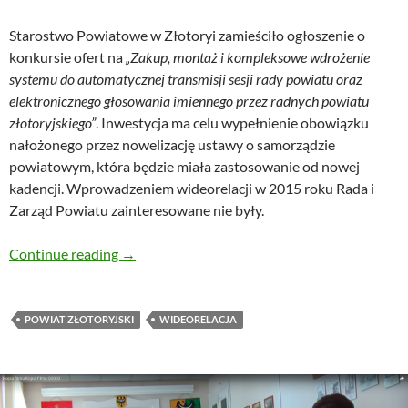
Starostwo Powiatowe w Złotoryi zamieściło ogłoszenie o
konkursie ofert na
„Zakup, montaż i kompleksowe wdrożenie
systemu do automatycznej transmisji sesji rady powiatu oraz
elektronicznego głosowania imiennego przez radnych powiatu
złotoryjskiego”
. Inwestycja ma celu wypełnienie obowiązku
nałożonego przez nowelizację ustawy o samorządzie
powiatowym, która będzie miała zastosowanie od nowej
kadencji. Wprowadzeniem wideorelacji w 2015 roku Rada i
Zarząd Powiatu zainteresowane nie były.
Starostwo kupuje sprzęt do transmisji sesji i 
Continue reading
→
POWIAT ZŁOTORYJSKI
WIDEORELACJA