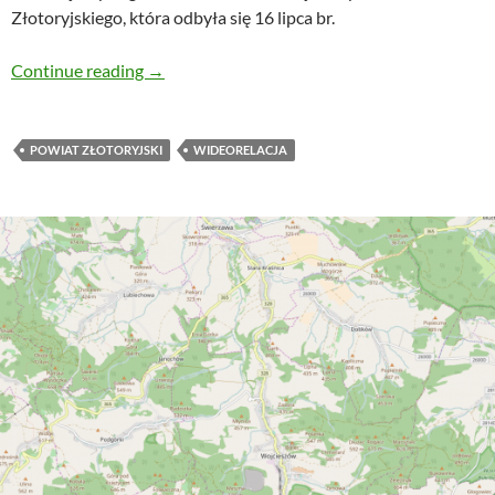
Złotoryjskiego, która odbyła się 16 lipca br.
Wideorelacja z XLVII sesji Rady Powiatu Złoto
Continue reading
→
POWIAT ZŁOTORYJSKI
WIDEORELACJA