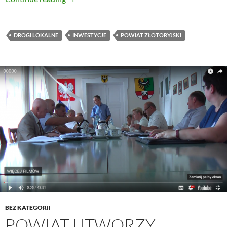
DROGI LOKALNE
INWESTYCJE
POWIAT ZŁOTORYJSKI
BEZ KATEGORII
POWIAT UTWORZY