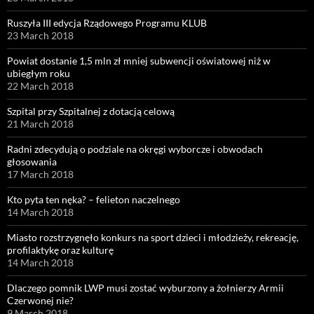
Ruszyła III edycja Rządowego Programu KLUB
23 March 2018
Powiat dostanie 1,5 mln zł mniej subwencji oświatowej niż w
ubiegłym roku
22 March 2018
Szpital przy Szpitalnej z dotacją celową
21 March 2018
Radni zdecydują o podziale na okręgi wyborcze i obwodach
głosowania
17 March 2018
Kto pyta ten nęka? – felieton naczelnego
14 March 2018
Miasto rozstrzygnęło konkurs na sport dzieci i młodzieży, rekreację,
profilaktykę oraz kulturę
14 March 2018
Dlaczego pomnik LWP musi zostać wyburzony a żołnierzy Armii
Czerwonej nie?
9 March 2018