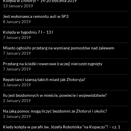
Kolęda w Złotoryi – 14-20 stycznia 2019
13 January 2019
Jest wykonawca remontu auli w SP3
8 January 2019
Kolęda w tygodniu 7 I – 13 I
7 January 2019
Miasto ogłosiło przetarg na wymianę pomostów nad zalewem
7 January 2019
Przetarg na ścieżki rowerowe (raczej) nierozstrzygnięty
7 January 2019
Repatrianci szansą takich miast jak Złotoryja?
3 January 2019
Ilu jest bezdomnych w mieście, powiecie i województwie?
2 January 2019
Na jaką pomoc mogą liczyć bezdomni ze Złotoryi i okolic?
2 January 2019
Kiedy kolęda w parafii św. Józefa Robotnika “na Kopaczu”? – cz. 1