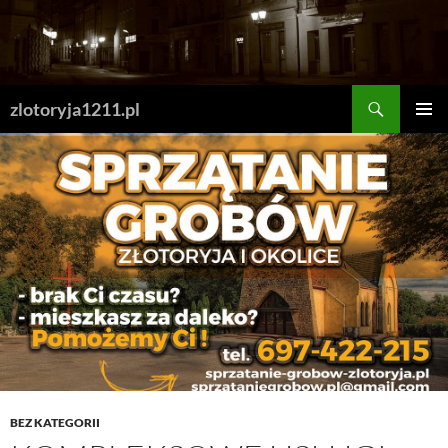
Skip
to
content
Search
zlotoryja1211.pl
PRIMAR
MENU
BEZ KATEGORII