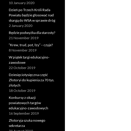
10 January 2020
Dzień po Trzech Króli Rada
Powiatu będzie głosować nad
skargą do WSA w sprawie dróg
2 January 2020
Będzie podwyżka dla starosty?
21 November 2019
“Krew, trud, pot, łzy” – czyje?
8 November 2019
W piątek targi edukacyjno-
zawodowe
22 October 2019
Dziesięciotysięczna część
Złotoryi do kupienia za 70 tys.
złotych
18 October 2019
Konkursy z okazji
powiatowych targów
edukacyjno-zawodowych
16 September 2019
Złotoryja szuka nowego
sekretarza
31 August 2019