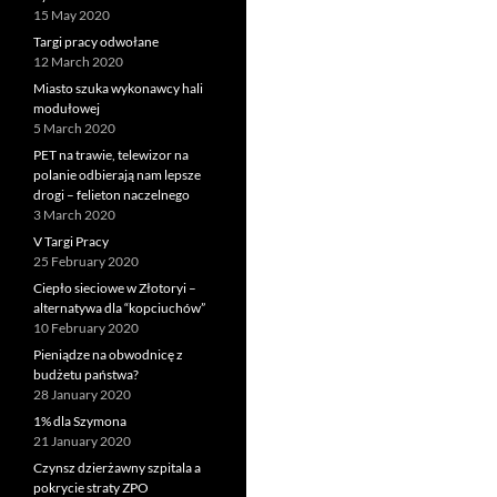
15 May 2020
Targi pracy odwołane
12 March 2020
Miasto szuka wykonawcy hali
modułowej
5 March 2020
PET na trawie, telewizor na
polanie odbierają nam lepsze
drogi – felieton naczelnego
3 March 2020
V Targi Pracy
25 February 2020
Ciepło sieciowe w Złotoryi –
alternatywa dla “kopciuchów”
10 February 2020
Pieniądze na obwodnicę z
budżetu państwa?
28 January 2020
1% dla Szymona
21 January 2020
Czynsz dzierżawny szpitala a
pokrycie straty ZPO