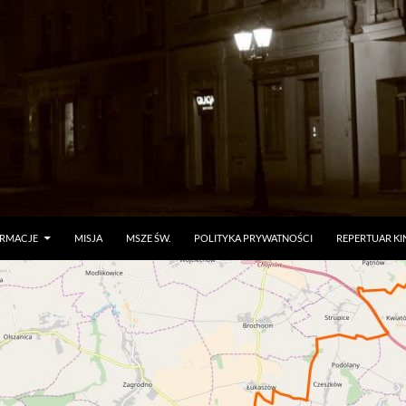
ORMACJE
MISJA
MSZE ŚW.
POLITYKA PRYWATNOŚCI
REPERTUAR KI