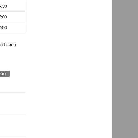
5:30
7:00
7:00
etlicach
SKIE