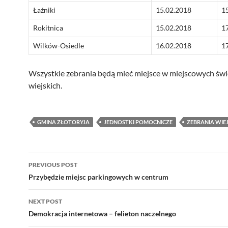
Łaźniki
15.02.2018
1
Rokitnica
15.02.2018
1
Wilków-Osiedle
16.02.2018
1
Wszystkie zebrania będą mieć miejsce w miejscowych świ
wiejskich.
GMINA ZŁOTORYJA
JEDNOSTKI POMOCNICZE
ZEBRANIA WIEJ
Post
PREVIOUS POST
navigation
Przybędzie miejsc parkingowych w centrum
NEXT POST
Demokracja internetowa – felieton naczelnego