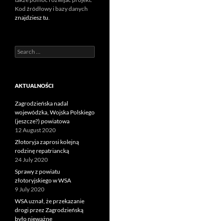
Kod źródłowy i bazy danych
znajdziesz tu
.
Search
for:
AKTUALNOŚCI
Zagrodzieńska nadal
wojewódzka, Wojska Polskiego
(jeszcze?) powiatowa
12 August 2020
Złotoryja zaprosi kolejną
rodzinę repatriancką
24 July 2020
Sprawy z powiatu
złotoryjskiego w WSA
9 July 2020
WSA uznał, że przekazanie
drogi przez Zagrodzieńską
było nieważne