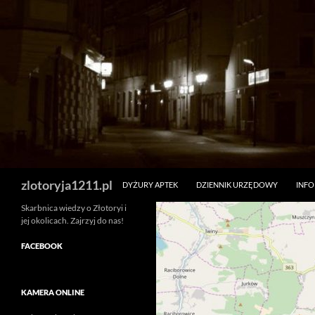
Skip
to
content
Search
zlotoryja1211.pl
DYŻURY APTEK
DZIENNIK URZĘDOWY
INF
Skarbnica wiedzy o Złotoryi i
jej okolicach. Zajrzyj do nas!
FACEBOOK
KAMERA ONLINE