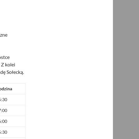
czne
ostce
 Z kolei
dę Sołecką.
odzina
5:30
7:00
6:00
5:30