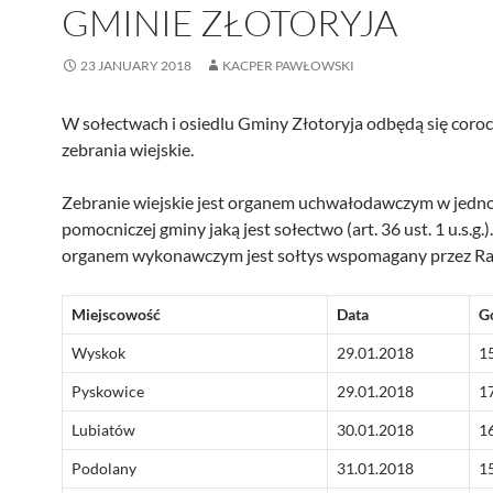
GMINIE ZŁOTORYJA
23 JANUARY 2018
KACPER PAWŁOWSKI
W sołectwach i osiedlu Gminy Złotoryja odbędą się coro
zebrania wiejskie.
Zebranie wiejskie jest organem uchwałodawczym w jedn
pomocniczej gminy jaką jest sołectwo (art. 36 ust. 1 u.s.g.).
organem wykonawczym jest sołtys wspomagany przez Ra
Miejscowość
Data
G
Wyskok
29.01.2018
1
Pyskowice
29.01.2018
1
Lubiatów
30.01.2018
1
Podolany
31.01.2018
1