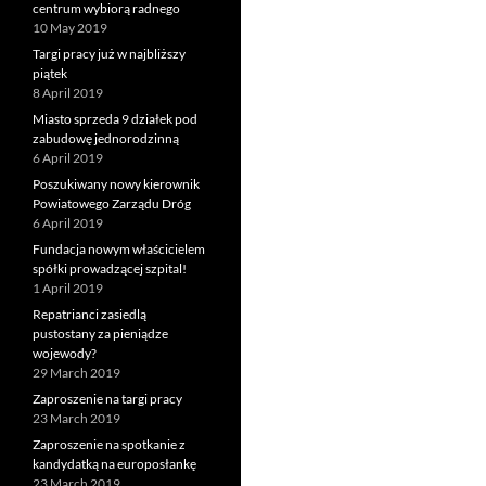
centrum wybiorą radnego
10 May 2019
Targi pracy już w najbliższy
piątek
8 April 2019
Miasto sprzeda 9 działek pod
zabudowę jednorodzinną
6 April 2019
Poszukiwany nowy kierownik
Powiatowego Zarządu Dróg
6 April 2019
Fundacja nowym właścicielem
spółki prowadzącej szpital!
1 April 2019
Repatrianci zasiedlą
pustostany za pieniądze
wojewody?
29 March 2019
Zaproszenie na targi pracy
23 March 2019
Zaproszenie na spotkanie z
kandydatką na europosłankę
23 March 2019