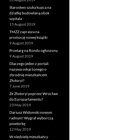
Starostwo szuka kupca na
działkę budowlaną obok
szpitala
15 August 2019
TMZZ zaprasza na
promocję nowej książki
9 August 2019
Przetarg na Rondo ogłoszony
9 August 2019
Dlaczego jeden z portali
nazywa oskarżonego o
zbrodnię mieszkańcem
Złotoryi?
7 June 2019
Ze Złotoryi poprzez Wrocław
do Europarlamentu?
23 May 2019
Dariusz Widomski nowym
radnym! Wygrał wyborczą
powtórkę
12 May 2019
W niedzielę mieszkańcy