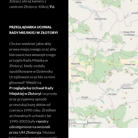
Zobacz obraz kamery z
centrum Złotoryi. Kliknij
TU.
PRZEGLĄDARKA UCHWAL
RADY MIEJSKIEJ W ZŁOTORYI
Chcesz wiedzieć jakie akty
prawa miejscowego oraz akty
kierownictwa wewnętrznego
przyjęła Rada Miejska w
Złotoryi, kiedy zostały
opublikowane w Dzienniku
Urzędowym oraz kto za nimi
głosował? Wejdź na
Przeglądarkę Uchwał Rady
Miejskiej w Zlotoryi
i w prosty
oraz przyjemny sposób
przeszukaj bazę aktów od
czerwca 1990 roku. Źródłem
archiwalnych uchwał z lat
1990-2003 były
rejestry
udostępnione na wniosek
przez UM Złotoryja
. Możesz
także pomóc rozwijać projekt.