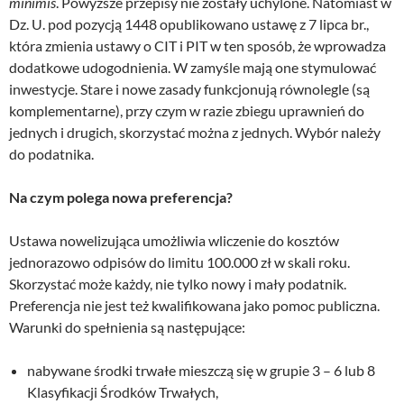
minimis
. Powyższe przepisy nie zostały uchylone. Natomiast w
Dz. U. pod pozycją 1448 opublikowano ustawę z 7 lipca br.,
która zmienia ustawy o CIT i PIT w ten sposób, że wprowadza
dodatkowe udogodnienia. W zamyśle mają one stymulować
inwestycje. Stare i nowe zasady funkcjonują równolegle (są
komplementarne), przy czym w razie zbiegu uprawnień do
jednych i drugich, skorzystać można z jednych. Wybór należy
do podatnika.
Na czym polega nowa preferencja?
Ustawa nowelizująca umożliwia wliczenie do kosztów
jednorazowo odpisów do limitu 100.000 zł w skali roku.
Skorzystać może każdy, nie tylko nowy i mały podatnik.
Preferencja nie jest też kwalifikowana jako pomoc publiczna.
Warunki do spełnienia są następujące:
nabywane środki trwałe mieszczą się w grupie 3 – 6 lub 8
Klasyfikacji Środków Trwałych,