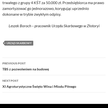
trwałego z grupy 4 KŚT za 50.000 zł. Przedsiębiorca ma prawo
zamortyzować go jednorazowo, korygując uprzednio
dokonane w trybie zwykłym odpisy.
Leszek Boroch – pracownik Urzędu Skarbowego w Złotoryi
URZĄD SKARBOWY
Post
PREVIOUS POST
navigation
TBS z pozwoleniem na budowę
NEXT POST
XI Agroturystyczne Święto Wina i Miodu Pitnego