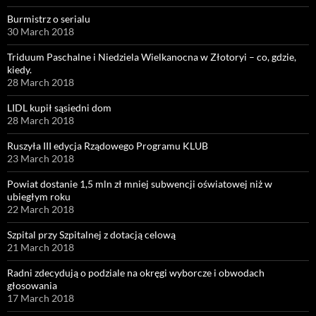
Burmistrz o serialu
30 March 2018
Triduum Paschalne i Niedziela Wielkanocna w Złotoryi – co, gdzie,
kiedy.
28 March 2018
LIDL kupił sąsiedni dom
28 March 2018
Ruszyła III edycja Rządowego Programu KLUB
23 March 2018
Powiat dostanie 1,5 mln zł mniej subwencji oświatowej niż w
ubiegłym roku
22 March 2018
Szpital przy Szpitalnej z dotacją celową
21 March 2018
Radni zdecydują o podziale na okręgi wyborcze i obwodach
głosowania
17 March 2018