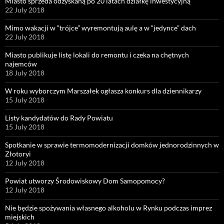
Miasto sprzeda odzyskaną po 20 latach działkę inwestycyjną
22 July 2018
Mimo wakacji w “trójce” wyremontują aulę a w “jedynce” dach
22 July 2018
Miasto publikuje listę lokali do remontu i czeka na chętnych
najemców
18 July 2018
W roku wyborczym Marszałek ogłasza konkurs dla dziennikarzy
15 July 2018
Listy kandydatów do Rady Powiatu
15 July 2018
Spotkanie w sprawie termomodernizacji domków jednorodzinnych w
Złotoryi
12 July 2018
Powiat utworzy Środowiskowy Dom Samopomocy?
12 July 2018
Nie będzie spożywania własnego alkoholu w Rynku podczas imprez
miejskich