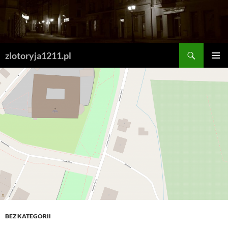
Skip
to
content
Search
zlotoryja1211.pl
PRIMAR
MENU
BEZ KATEGORII