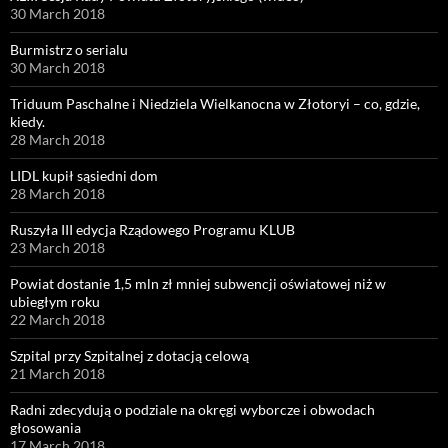
30 March 2018
Burmistrz o serialu
30 March 2018
Triduum Paschalne i Niedziela Wielkanocna w Złotoryi – co, gdzie,
kiedy.
28 March 2018
LIDL kupił sąsiedni dom
28 March 2018
Ruszyła III edycja Rządowego Programu KLUB
23 March 2018
Powiat dostanie 1,5 mln zł mniej subwencji oświatowej niż w
ubiegłym roku
22 March 2018
Szpital przy Szpitalnej z dotacją celową
21 March 2018
Radni zdecydują o podziale na okręgi wyborcze i obwodach
głosowania
17 March 2018