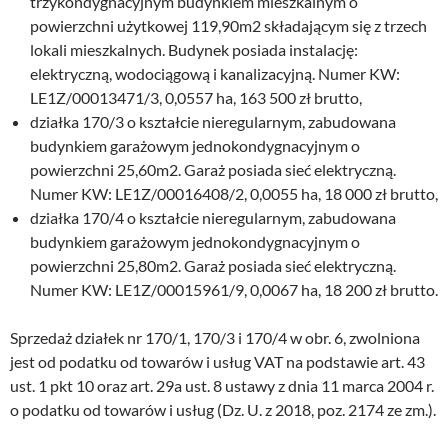
trzykondygnacyjnym budynkiem mieszkalnym o
powierzchni użytkowej 119,90m2 składającym się z trzech
lokali mieszkalnych. Budynek posiada instalację:
elektryczną, wodociągową i kanalizacyjną. Numer KW:
LE1Z/00013471/3, 0,0557 ha, 163 500 zł brutto,
działka 170/3 o kształcie nieregularnym, zabudowana
budynkiem garażowym jednokondygnacyjnym o
powierzchni 25,60m2. Garaż posiada sieć elektryczną.
Numer KW: LE1Z/00016408/2, 0,0055 ha, 18 000 zł brutto,
działka 170/4 o kształcie nieregularnym, zabudowana
budynkiem garażowym jednokondygnacyjnym o
powierzchni 25,80m2. Garaż posiada sieć elektryczną.
Numer KW: LE1Z/00015961/9, 0,0067 ha, 18 200 zł brutto.
Sprzedaż działek nr 170/1, 170/3 i 170/4 w obr. 6, zwolniona
jest od podatku od towarów i usług VAT na podstawie art. 43
ust. 1 pkt 10 oraz art. 29a ust. 8 ustawy z dnia 11 marca 2004 r.
o podatku od towarów i usług (Dz. U. z 2018, poz. 2174 ze zm.).