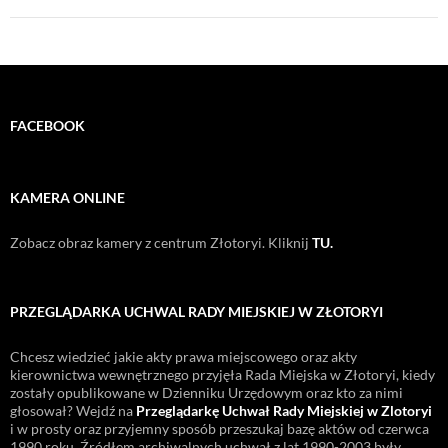
FACEBOOK
KAMERA ONLINE
Zobacz obraz kamery z centrum Złotoryi. Kliknij
TU.
PRZEGLĄDARKA UCHWAL RADY MIEJSKIEJ W ZŁOTORYI
Chcesz wiedzieć jakie akty prawa miejscowego oraz akty
kierownictwa wewnętrznego przyjęła Rada Miejska w Złotoryi, kiedy
zostały opublikowane w Dzienniku Urzędowym oraz kto za nimi
głosował? Wejdź na
Przeglądarkę Uchwał Rady Miejskiej w Zlotoryi
i w prosty oraz przyjemny sposób przeszukaj bazę aktów od czerwca
1990 roku. Źródłem archiwalnych uchwał z lat 1990-2003 były