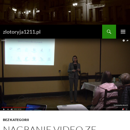
Skip
to
content
Search
zlotoryja1211.pl
PRIMAR
MENU
BEZ KATEGORII
NAGRANIE VIDEO ZE