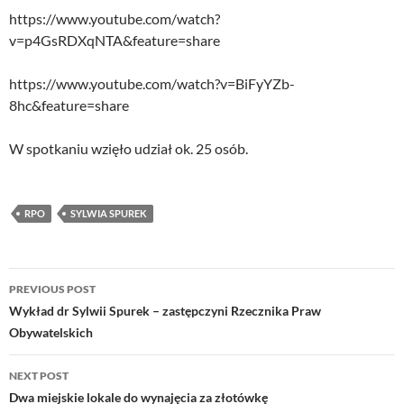
https://www.youtube.com/watch?
v=p4GsRDXqNTA&feature=share
https://www.youtube.com/watch?v=BiFyYZb-
8hc&feature=share
W spotkaniu wzięło udział ok. 25 osób.
RPO
SYLWIA SPUREK
Post
PREVIOUS POST
navigation
Wykład dr Sylwii Spurek – zastępczyni Rzecznika Praw
Obywatelskich
NEXT POST
Dwa miejskie lokale do wynajęcia za złotówkę