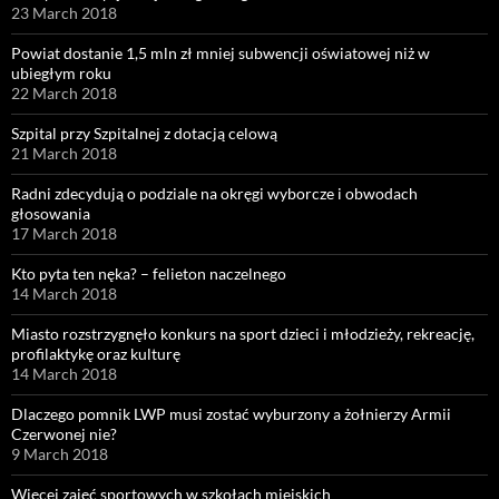
23 March 2018
Powiat dostanie 1,5 mln zł mniej subwencji oświatowej niż w
ubiegłym roku
22 March 2018
Szpital przy Szpitalnej z dotacją celową
21 March 2018
Radni zdecydują o podziale na okręgi wyborcze i obwodach
głosowania
17 March 2018
Kto pyta ten nęka? – felieton naczelnego
14 March 2018
Miasto rozstrzygnęło konkurs na sport dzieci i młodzieży, rekreację,
profilaktykę oraz kulturę
14 March 2018
Dlaczego pomnik LWP musi zostać wyburzony a żołnierzy Armii
Czerwonej nie?
9 March 2018
Więcej zajęć sportowych w szkołach miejskich