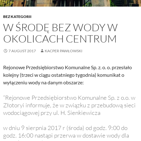
BEZ KATEGORII
W ŚRODĘ BEZ WODY W
OKOLICACH CENTRUM
7 AUGUST 2017
KACPER PAWŁOWSKI
Rejonowe Przedsiębiorstwo Komunalne Sp. z. o. o. przesłało
kolejny (trzeci w ciągu ostatniego tygodnia) komunikat o
wyłączeniu wody na danym obszarze:
“Rejonowe Przedsiębiorstwo Komunalne Sp. z o.o. w
Złotoryi informuje, że w związku z przebudową sieci
wodociągowej przy ul. H. Sienkiewicza
w dniu 9 sierpnia 2017 r (środa) od godz. 9:00 do
godz. 16:00 nastąpi przerwa w dostawie wody dla