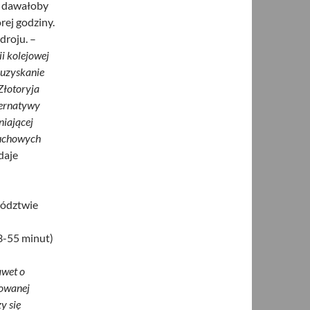
o dawałoby
rej godziny.
droju. –
i kolejowej
 uzyskanie
Złotoryja
ternatywy
niającej
ruchowych
daje
wództwie
53-55 minut)
awet o
dowanej
y się