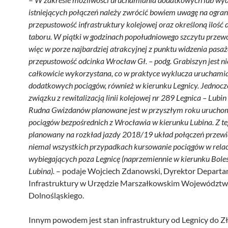
istniejących połączeń należy zwrócić bowiem uwagę na ogra
przepustowość infrastruktury kolejowej oraz określoną ilość
taboru. W piątki w godzinach popołudniowego szczytu przew
więc w porze najbardziej atrakcyjnej z punktu widzenia pasa
przepustowość odcinka Wrocław Gł. – podg. Grabiszyn jest n
całkowicie wykorzystana, co w praktyce wyklucza uruchami
dodatkowych pociągów, również w kierunku Legnicy. Jednocz
związku z rewitalizacją linii kolejowej nr 289 Legnica – Lubi
Rudna Gwizdanów planowane jest w przyszłym roku urucho
pociągów bezpośrednich z Wrocławia w kierunku Lubina. Z t
planowany na rozkład
jazdy 2018/19 układ połączeń przewi
niemal wszystkich przypadkach kursowanie pociągów w rela
wybiegających poza Legnicę (naprzemiennie w kierunku Bole
Lubina).
– podaje Wojciech Zdanowski, Dyrektor Depart
Infrastruktury w Urzędzie Marszałkowskim Województ
Dolnośląskiego.
Innym powodem jest stan infrastruktury od Legnicy do Zł