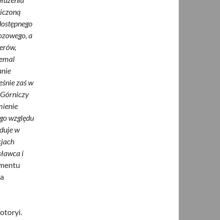
niczoną
 dostępnego
ozowego, a
żerów,
iemal
anie
eśnie zaś w
n Górniczy
mienie
ego względu
duje w
cjach
sławca i
amentu
wa
otoryi.