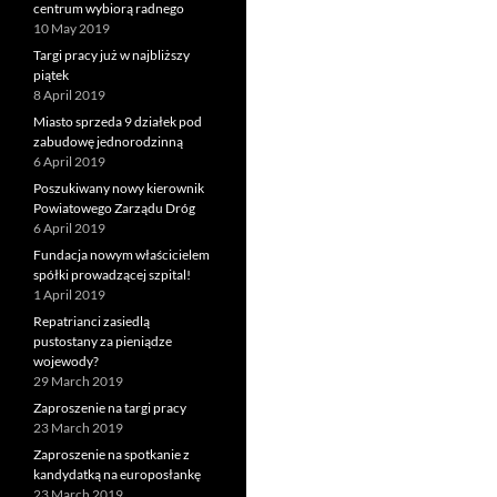
centrum wybiorą radnego
10 May 2019
Targi pracy już w najbliższy
piątek
8 April 2019
Miasto sprzeda 9 działek pod
zabudowę jednorodzinną
6 April 2019
Poszukiwany nowy kierownik
Powiatowego Zarządu Dróg
6 April 2019
Fundacja nowym właścicielem
spółki prowadzącej szpital!
1 April 2019
Repatrianci zasiedlą
pustostany za pieniądze
wojewody?
29 March 2019
Zaproszenie na targi pracy
23 March 2019
Zaproszenie na spotkanie z
kandydatką na europosłankę
23 March 2019