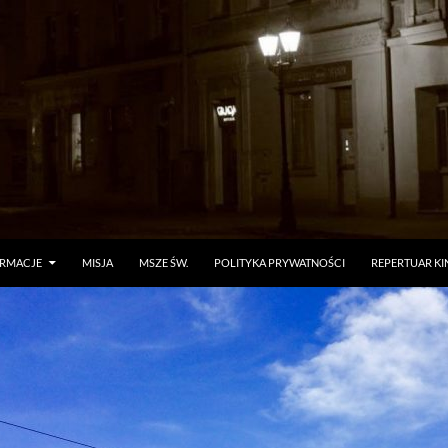
ORMACJE
MISJA
MSZE ŚW.
POLITYKA PRYWATNOŚCI
REPERTUAR KI