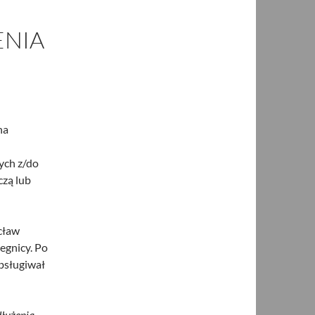
NIA
na
ych z/do
czą lub
cław
egnicy. Po
bsługiwał
łużenia