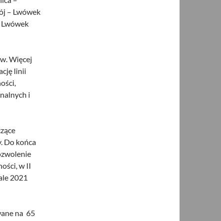
ój – Lwówek
ku Lwówek
ow. Więcej
ję linii
ości,
nalnych i
czące
y. Do końca
ozwolenie
ści, w II
ale 2021
wane na 65