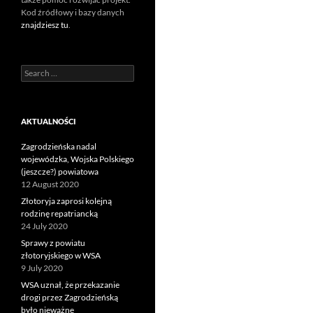
Kod źródłowy i bazy danych
znajdziesz tu
.
Search
for:
AKTUALNOŚCI
Zagrodzieńska nadal
wojewódzka, Wojska Polskiego
(jeszcze?) powiatowa
12 August 2020
Złotoryja zaprosi kolejną
rodzinę repatriancką
24 July 2020
Sprawy z powiatu
złotoryjskiego w WSA
9 July 2020
WSA uznał, że przekazanie
drogi przez Zagrodzieńską
było nieważne