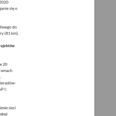
-2020
anie się o
liwego do
ry (81 km).
rojektów
e 20
 ramach
.
wieradów-
P I:
enie sieci
ędnej