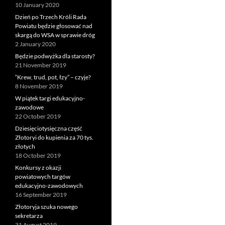
10 January 2020
Dzień po Trzech Króli Rada
Powiatu będzie głosować nad
skargą do WSA w sprawie dróg
2 January 2020
Będzie podwyżka dla starosty?
21 November 2019
“Krew, trud, pot, łzy” – czyje?
8 November 2019
W piątek targi edukacyjno-
zawodowe
22 October 2019
Dziesięciotysięczna część
Złotoryi do kupienia za 70 tys.
złotych
18 October 2019
Konkursy z okazji
powiatowych targów
edukacyjno-zawodowych
16 September 2019
Złotoryja szuka nowego
sekretarza
31 August 2019