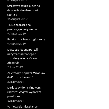
Starostwo szuka kupca na
działkę budowlaną obok
szpitala
15 August 2019
TMZZ zaprasza na
promocję nowej książki
9 August 2019
Przetarg na Rondo ogłoszony
9 August 2019
Dlaczego jeden z portali
nazywa oskarżonego o
zbrodnię mieszkańcem
Złotoryi?
7 June 2019
Ze Złotoryi poprzez Wrocław
do Europarlamentu?
23 May 2019
Dariusz Widomski nowym
radnym! Wygrał wyborczą
powtórkę
12 May 2019
W niedzielę mieszkańcy