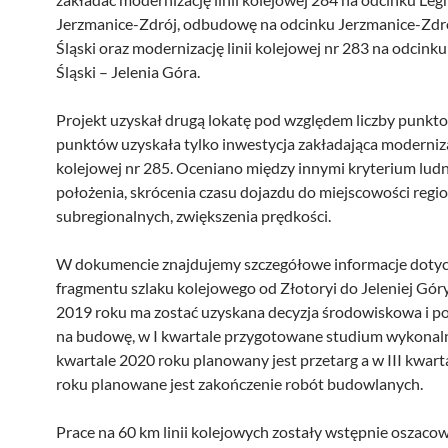
Jerzmanice-Zdrój, odbudowę na odcinku Jerzmanice-Zdr
Śląski oraz modernizację linii kolejowej nr 283 na odcin
Śląski – Jelenia Góra.
Projekt uzyskał drugą lokatę pod względem liczby punkt
punktów uzyskała tylko inwestycja zakładająca modernizac
kolejowej nr 285. Oceniano między innymi kryterium ludn
położenia, skrócenia czasu dojazdu do miejscowości regio
subregionalnych, zwiększenia prędkości.
W dokumencie znajdujemy szczegółowe informacje doty
fragmentu szlaku kolejowego od Złotoryi do Jeleniej Gór
2019 roku ma zostać uzyskana decyzja środowiskowa i p
na budowę, w I kwartale przygotowane studium wykonalno
kwartale 2020 roku planowany jest przetarg a w III kwart
roku planowane jest zakończenie robót budowlanych.
Prace na 60 km linii kolejowych zostały wstępnie oszaco