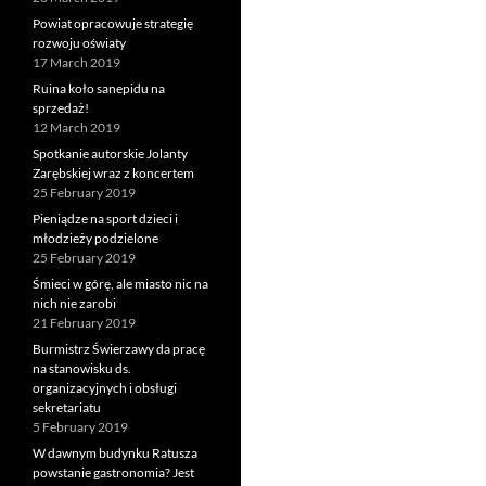
Powiat opracowuje strategię
rozwoju oświaty
17 March 2019
Ruina koło sanepidu na
sprzedaż!
12 March 2019
Spotkanie autorskie Jolanty
Zarębskiej wraz z koncertem
25 February 2019
Pieniądze na sport dzieci i
młodzieży podzielone
25 February 2019
Śmieci w górę, ale miasto nic na
nich nie zarobi
21 February 2019
Burmistrz Świerzawy da pracę
na stanowisku ds.
organizacyjnych i obsługi
sekretariatu
5 February 2019
W dawnym budynku Ratusza
powstanie gastronomia? Jest