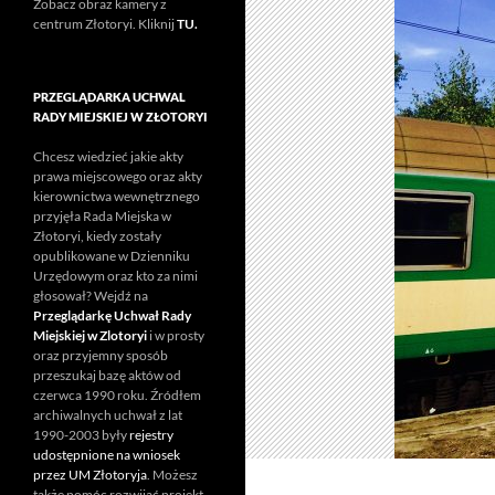
Zobacz obraz kamery z
centrum Złotoryi. Kliknij
TU.
PRZEGLĄDARKA UCHWAL
RADY MIEJSKIEJ W ZŁOTORYI
Chcesz wiedzieć jakie akty
prawa miejscowego oraz akty
kierownictwa wewnętrznego
przyjęła Rada Miejska w
Złotoryi, kiedy zostały
opublikowane w Dzienniku
Urzędowym oraz kto za nimi
głosował? Wejdź na
Przeglądarkę Uchwał Rady
Miejskiej w Zlotoryi
i w prosty
oraz przyjemny sposób
przeszukaj bazę aktów od
czerwca 1990 roku. Źródłem
archiwalnych uchwał z lat
1990-2003 były
rejestry
udostępnione na wniosek
przez UM Złotoryja
. Możesz
także pomóc rozwijać projekt.