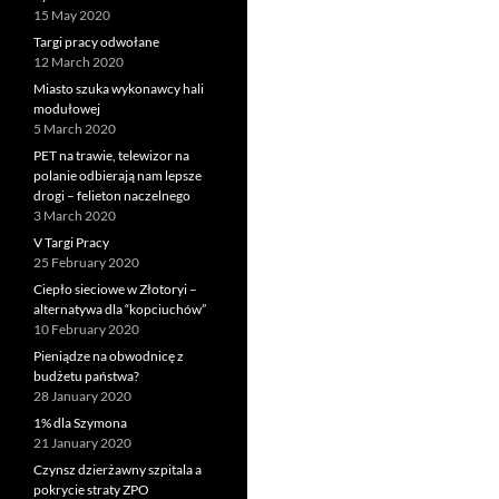
15 May 2020
Targi pracy odwołane
12 March 2020
Miasto szuka wykonawcy hali
modułowej
5 March 2020
PET na trawie, telewizor na
polanie odbierają nam lepsze
drogi – felieton naczelnego
3 March 2020
V Targi Pracy
25 February 2020
Ciepło sieciowe w Złotoryi –
alternatywa dla “kopciuchów”
10 February 2020
Pieniądze na obwodnicę z
budżetu państwa?
28 January 2020
1% dla Szymona
21 January 2020
Czynsz dzierżawny szpitala a
pokrycie straty ZPO