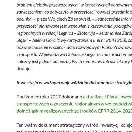
brakiem efektów przewozowych i w konsekwencji ponownym
zawieszeniem, co dotyczyło w przeszłości również przedmio
odcinka.
– pisze Wojciech Zdanowski. –
Jednocześnie infor
przyszłości planowane jest wznowienie kursowania pociągów
regionalnych w relacji Legnica – Złotoryja – Jerzmanice Zdr
Śląski – Jelenia Góra (z wykorzystaniem linii nr 284 i 283), c
odzwierciedlenie w scenariuszu rozwojowym Planu Zrówno
Transportu Województwa Dolnośląskiego. Termin uruchomien
zależny jest jednak od niezbędnych
remontów infrastruktury k
dodaje.
Inwestycja w ważnym wojewódzkim dokumencie strategi
Pod koniec roku 2017 dokonano
aktualizacji Planu inwest
transportowych o znaczeniu regionalnym w województw
dolnośląskim realizowanych ze środków EFRR 2014-202
Ten ważny dokument strategiczny wśród inwestycji kole
zakładać modernizację linii kolejowej 284 na odcinku Leg