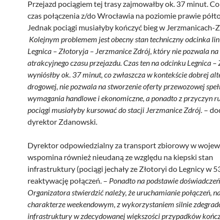
Przejazd pociągiem tej trasy zajmowałby ok. 37 minut. C
czas połączenia z/do Wrocławia na poziomie prawie półto
Jednak pociągi musiałyby kończyć bieg w Jerzmanicach-Z
Kolejnym problemem jest obecny stan techniczny odcinka lini
Legnica – Złotoryja – Jerzmanice Zdrój, który nie pozwala na
atrakcyjnego czasu przejazdu. Czas ten na odcinku Legnica – 
wyniósłby ok. 37 minut, co zwłaszcza w kontekście dobrej al
drogowej, nie pozwala na stworzenie oferty przewozowej speł
wymagania handlowe i ekonomiczne, a ponadto z przyczyn 
pociągi musiałyby kursować do stacji Jerzmanice Zdrój.
– do
dyrektor Zdanowski.
Dyrektor odpowiedzialny za transport zbiorowy w woje
wspomina również nieudaną ze względu na kiepski stan
infrastruktury (pociągi jechały ze Złotoryi do Legnicy w 
reaktywację połączeń. –
Ponadto na podstawie doświadczeń
Organizatora stwierdzić należy, że uruchamianie połączeń, n
charakterze weekendowym, z wykorzystaniem silnie zdegra
infrastruktury w zdecydowanej większości przypadków kończ