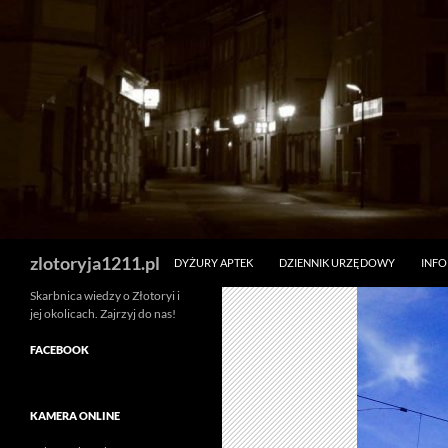
Skip
to
content
Search
zlotoryja1211.pl
DYŻURY APTEK
DZIENNIK URZĘDOWY
INF
Skarbnica wiedzy o Złotoryi i
jej okolicach. Zajrzyj do nas!
FACEBOOK
KAMERA ONLINE