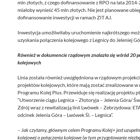
mln złotych, z czego dofinansowanie z RPO na lata 2014
miałoby wynieść 45 mln złotych. Nie jest planowane ubieg
dofinansowanie inwestycji w ramach ZIT AJ.
Inwestycja umożliwiłaby uruchomienie najkrótszego moż
uzyskania połączenia kolejowego z Legnicy do Jeleniej Gó
Również w dokumencie rządowym znalazła się wśród 20 p
kolejowych
Linia została również uwzględniona w rządowym projekci
projektów kolejowych, które mają zostać zrealizowane w
Programu Kolej Plus. Przewiduje się realizację projektu pt
“Utworzenie ciągu Legnica – Złotoryja – Jelenia Góra/ Ś
Zdrój wraz z rewitalizacją linii Lwówek – Zebrzydowa: ETA
odcinek Jelenia Góra – Lwówek Śl. – Legnica”.
–
Jak czytamy, głównym celem Programu Kolej+ jest uzupełni
kolejowej o połączenia kolejowe (w tym przygotowanie niezb