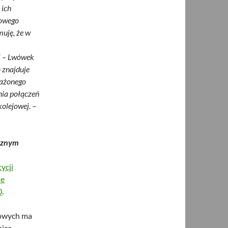
 ich
towego
muję, że w
ój – Lwówek
o znajduje
ważonego
ia połączeń
olejowej.
–
cznym
ycji
ie
0
.
jowych ma
nica –