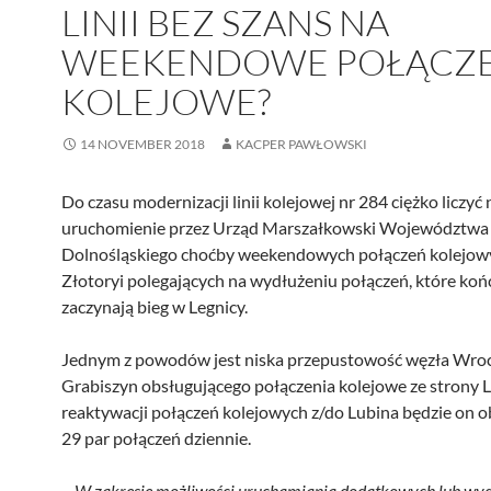
LINII BEZ SZANS NA
WEEKENDOWE POŁĄCZE
KOLEJOWE?
14 NOVEMBER 2018
KACPER PAWŁOWSKI
Do czasu modernizacji linii kolejowej nr 284 ciężko liczyć 
uruchomienie przez Urząd Marszałkowski Województwa
Dolnośląskiego choćby weekendowych połączeń kolejow
Złotoryi polegających na wydłużeniu połączeń, które koń
zaczynają bieg w Legnicy.
Jednym z powodów jest niska przepustowość węzła Wro
Grabiszyn obsługującego połączenia kolejowe ze strony L
reaktywacji połączeń kolejowych z/do Lubina będzie on o
29 par połączeń dziennie.
–
W zakresie możliwości uruchamiania dodatkowych lub wyd