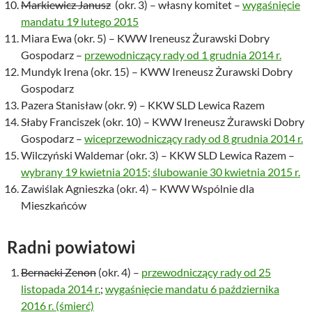
Markiewicz Janusz
(okr. 3) – własny komitet –
wygaśnięcie
mandatu 19 lutego 2015
Miara Ewa (okr. 5) – KWW Ireneusz Żurawski Dobry
Gospodarz –
przewodniczący rady od 1 grudnia 2014 r.
Mundyk Irena (okr. 15) – KWW Ireneusz Żurawski Dobry
Gospodarz
Pazera Stanisław (okr. 9) – KKW SLD Lewica Razem
Słaby Franciszek (okr. 10) – KWW Ireneusz Żurawski Dobry
Gospodarz –
wiceprzewodniczący rady od 8 grudnia 2014 r.
Wilczyński Waldemar (okr. 3) – KKW SLD Lewica Razem –
wybrany 19 kwietnia 2015; ślubowanie 30 kwietnia 2015 r.
Zawiślak Agnieszka (okr. 4) – KWW Wspólnie dla
Mieszkańców
Radni powiatowi
Bernacki Zenon
(okr. 4) –
przewodniczący rady od 25
listopada 2014 r.
;
wygaśnięcie mandatu 6 października
2016 r. (śmierć)