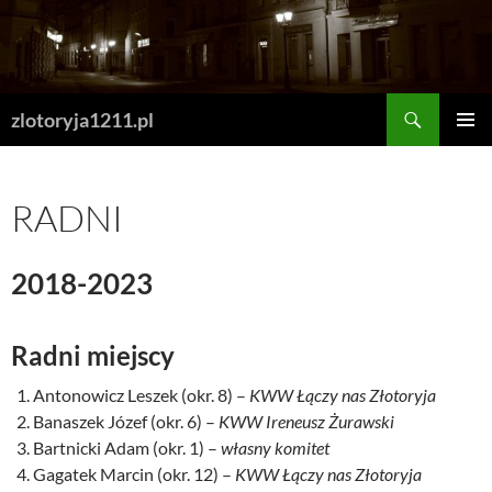
Skip
to
content
Search
zlotoryja1211.pl
PRIMAR
MENU
RADNI
2018-2023
Radni miejscy
Antonowicz Leszek (okr. 8) –
KWW Łączy nas Złotoryja
Banaszek Józef (okr. 6) –
KWW Ireneusz Żurawski
Bartnicki Adam (okr. 1) –
własny komitet
Gagatek Marcin (okr. 12) –
KWW Łączy nas Złotoryja