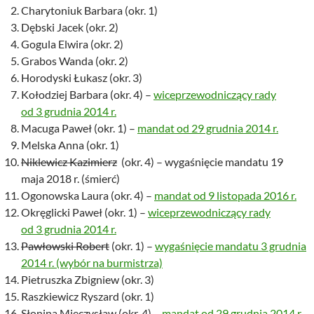
Charytoniuk Barbara (okr. 1)
Dębski Jacek (okr. 2)
Gogula Elwira (okr. 2)
Grabos Wanda (okr. 2)
Horodyski Łukasz (okr. 3)
Kołodziej Barbara (okr. 4) –
wiceprzewodniczący rady
od 3 grudnia 2014 r.
Macuga Paweł (okr. 1) –
mandat od 29 grudnia 2014 r.
Melska Anna (okr. 1)
Niklewicz Kazimierz
(okr. 4) – wygaśnięcie mandatu 19
maja 2018 r. (śmierć)
Ogonowska Laura (okr. 4) –
mandat od 9 listopada 2016 r.
Okręglicki Paweł (okr. 1) –
wiceprzewodniczący rady
od 3 grudnia 2014 r.
Pawłowski Robert
(okr. 1) –
wygaśnięcie mandatu 3 grudnia
2014 r. (wybór na burmistrza)
Pietruszka Zbigniew (okr. 3)
Raszkiewicz Ryszard (okr. 1)
Słonina Mieczysław (okr. 4) –
mandat od 29 grudnia 2014 r.