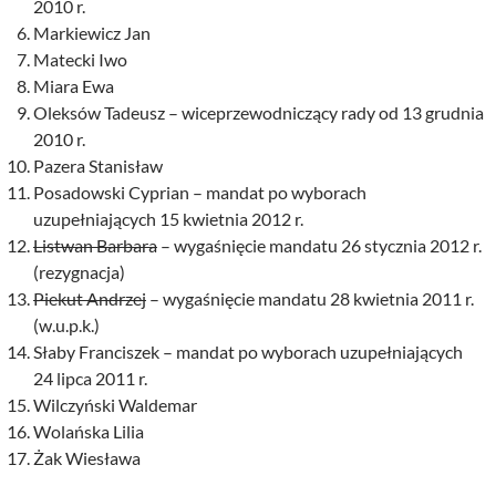
2010 r.
Markiewicz Jan
Matecki Iwo
Miara Ewa
Oleksów Tadeusz – wiceprzewodniczący rady od 13 grudnia
2010 r.
Pazera Stanisław
Posadowski Cyprian – mandat po wyborach
uzupełniających 15 kwietnia 2012 r.
Listwan Barbara
– wygaśnięcie mandatu 26 stycznia 2012 r.
(rezygnacja)
Piekut Andrzej
– wygaśnięcie mandatu 28 kwietnia 2011 r.
(w.u.p.k.)
Słaby Franciszek – mandat po wyborach uzupełniających
24 lipca 2011 r.
Wilczyński Waldemar
Wolańska Lilia
Żak Wiesława