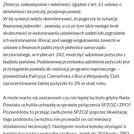
Złotoryi, zobowiązania i należności, zgodnie z art. 61 ustawy o
działalności leczniczej, przejmuje powiat.
W tej sytuacji należy domniemywać, że pogorszy to sytuację
finansową jednostki – powiatu, a co za tym idzie nastąpi brak
skuteczności w wykonywaniu ustawowych zadań lub zagrożenie
ich wykonywania. Biorąc pod uwagę uregulowania zawarte w
ustawie o finansach publicznych jednostce samorządu
terytorialnego, w trybie art. 242, może być udzielona pożyczka z
budżetu państwa. Podstawową przesłanką udzielenia pożyczki jest
przystąpienie powiatu do realizacji programu naprawczego.
–
powiedziała Patrycja Czerwińska z Biura Wojewody. Dziś
oprocentowanie takiej pożyczki to 3% w skali roku.
A może warto się zastanowić czy nie lepiej by było gdyby Rada
Powiatu uchyliła uchwałę w sprawie połączenia SPZOZ i ZPO?
Pozwoliłoby to przejąć zadłużenie SPZOZ poprzez likwidację
tego podmiotu (w końcu nie prowadzi on od miesięcy
działalności leczniczej!). Następnie można byłoby wystąpić o
bardzo korzystną pożyczkę rządową. Jeżeli do 2019 roku ZPO