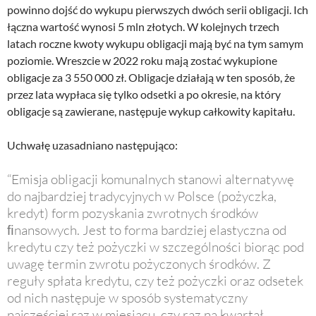
powinno dojść do wykupu pierwszych dwóch serii obligacji. Ich
łączna wartość wynosi 5 mln złotych. W kolejnych trzech
latach roczne kwoty wykupu obligacji mają być na tym samym
poziomie. Wreszcie w 2022 roku mają zostać wykupione
obligacje za 3 550 000 zł. Obligacje działają w ten sposób, że
przez lata wypłaca się tylko odsetki a po okresie, na który
obligacje są zawierane, następuje wykup całkowity kapitału.
Uchwałę uzasadniano następująco:
“Emisja obligacji komunalnych stanowi alternatywę
do najbardziej tradycyjnych w Polsce (pożyczka,
kredyt) form pozyskania zwrotnych środków
ﬁnansowych. Jest to forma bardziej elastyczna od
kredytu czy też pożyczki w szczególności biorąc pod
uwagę termin zwrotu pożyczonych środków. Z
reguły spłata kredytu, czy też pożyczki oraz odsetek
od nich następuje w sposób systematyczny
najczęściej raz w miesiącu, czy raz na kwartał.