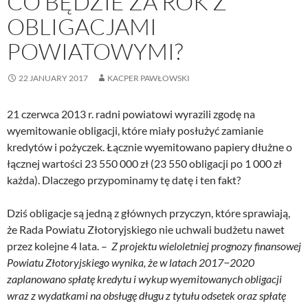
CO BĘDZIE ZA ROK Z
OBLIGACJAMI
POWIATOWYMI?
22 JANUARY 2017
KACPER PAWŁOWSKI
21 czerwca 2013 r. radni powiatowi wyrazili zgodę na
wyemitowanie obligacji, które miały posłużyć zamianie
kredytów i pożyczek. Łącznie wyemitowano papiery dłużne o
łącznej wartości 23 550 000 zł (23 550 obligacji po 1 000 zł
każda). Dlaczego przypominamy tę datę i ten fakt?
Dziś obligacje są jedną z głównych przyczyn, które sprawiają,
że Rada Powiatu Złotoryjskiego nie uchwali budżetu nawet
przez kolejne 4 lata. –
Z projektu wieloletniej prognozy finansowej
Powiatu Złotoryjskiego wynika, że w latach 2017−2020
zaplanowano spłatę kredytu i wykup wyemitowanych obligacji
wraz z wydatkami na obsługę długu z tytułu odsetek oraz spłatę