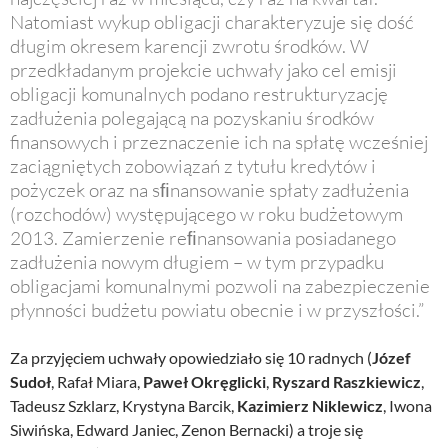
Natomiast wykup obligacji charakteryzuje się dość
długim okresem karencji zwrotu środków. W
przedkładanym projekcie uchwały jako cel emisji
obligacji komunalnych podano restrukturyzację
zadłużenia polegającą na pozyskaniu środków
finansowych i przeznaczenie ich na spłatę wcześniej
zaciągniętych zobowiązań z tytułu kredytów i
pożyczek oraz na sﬁnansowanie spłaty zadłużenia
(rozchodów) występującego w roku budżetowym
2013. Zamierzenie reﬁnansowania posiadanego
zadłużenia nowym długiem – w tym przypadku
obligacjami komunalnymi pozwoli na zabezpieczenie
płynności budżetu powiatu obecnie i w przyszłości.”
Za przyjęciem uchwały opowiedziało się 10 radnych (
Józef
Sudoł
, Rafał Miara,
Paweł Okręglicki
,
Ryszard Raszkiewicz
,
Tadeusz Szklarz, Krystyna Barcik,
Kazimierz Niklewicz
, Iwona
Siwińska, Edward Janiec, Zenon Bernacki) a troje się