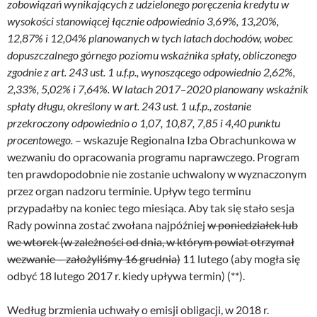
zobowiązań wynikających z udzielonego poręczenia kredytu w
wysokości stanowiącej łącznie odpowiednio 3,69%, 13,20%,
12,87% i 12,04% planowanych w tych latach dochodów, wobec
dopuszczalnego górnego poziomu wskaźnika spłaty, obliczonego
zgodnie z art. 243 ust. 1 u.f.p., wynoszącego odpowiednio 2,62%,
2,33%, 5,02% i 7,64%. W latach 2017–2020 planowany wskaźnik
spłaty długu, określony w art. 243 ust. 1 u.f.p., zostanie
przekroczony odpowiednio o 1,07, 10,87, 7,85 i 4,40 punktu
procentowego.
– wskazuje Regionalna Izba Obrachunkowa w
wezwaniu do opracowania programu naprawczego. Program
ten prawdopodobnie nie zostanie uchwalony w wyznaczonym
przez organ nadzoru terminie. Upływ tego terminu
przypadałby na koniec tego miesiąca. Aby tak się stało sesja
Rady powinna zostać zwołana najpóźniej
w poniedziałek lub
we wtorek (w zależności od dnia, w którym powiat otrzymał
wezwanie – założyliśmy 16 grudnia)
11 lutego (aby mogła się
odbyć 18 lutego 2017 r. kiedy upływa termin) (**).
Według brzmienia uchwały o emisji obligacji, w 2018 r.