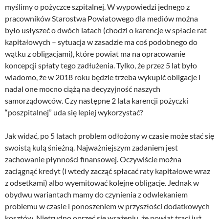
myślimy o pożyczce szpitalnej. W wypowiedzi jednego z
pracowników Starostwa Powiatowego dla mediów można
było usłyszeć o dwóch latach (chodzi o karencje w spłacie rat
kapitałowych – sytuacja w zasadzie ma coś podobnego do
wątku z obligacjami), które powiat ma na opracowanie
koncepcji spłaty tego zadłużenia. Tylko, że przez 5 lat było
wiadomo, że w 2018 roku będzie trzeba wykupić obligacje i
nadal one mocno ciążą na decyzyjność naszych
samorządowców. Czy następne 2 lata karencji pożyczki
“poszpitalnej” uda się lepiej wykorzystać?
Jak widać, po 5 latach problem odłożony w czasie może stać się
swoistą kulą śnieżną. Najważniejszym zadaniem jest
zachowanie płynności finansowej. Oczywiście można
zaciągnąć kredyt (i wtedy zacząć spłacać raty kapitałowe wraz
z odsetkami) albo wyemitować kolejne obligacje. Jednak w
obydwu wariantach mamy do czynienia z odwlekaniem
problemu w czasie i ponoszeniem w przyszłości dodatkowych
kosztów. Nietrudno oprzeć się wrażeniu, że powiat traci już