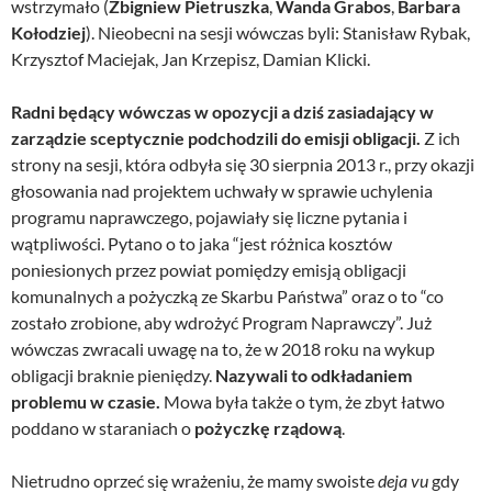
wstrzymało (
Zbigniew Pietruszka
,
Wanda Grabos
,
Barbara
Kołodziej
). Nieobecni na sesji wówczas byli: Stanisław Rybak,
Krzysztof Maciejak, Jan Krzepisz, Damian Klicki.
Radni będący wówczas w opozycji a dziś zasiadający w
zarządzie sceptycznie podchodzili do emisji obligacji.
Z ich
strony na sesji, która odbyła się 30 sierpnia 2013 r., przy okazji
głosowania nad projektem uchwały w sprawie uchylenia
programu naprawczego, pojawiały się liczne pytania i
wątpliwości. Pytano o to jaka “jest różnica kosztów
poniesionych przez powiat pomiędzy emisją obligacji
komunalnych a pożyczką ze Skarbu Państwa” oraz o to “co
zostało zrobione, aby wdrożyć Program Naprawczy”. Już
wówczas zwracali uwagę na to, że w 2018 roku na wykup
obligacji braknie pieniędzy.
Nazywali to odkładaniem
problemu w czasie.
Mowa była także o tym, że zbyt łatwo
poddano w staraniach o
pożyczkę rządową
.
Nietrudno oprzeć się wrażeniu, że mamy swoiste
deja vu
gdy