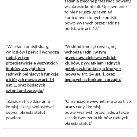
zadania zlecone przez radę powiatu
w zakresie kontroli. Uprawnienie
to nie narusza uprawnień
kontrolnych innych komisji
powoływanych przez radę na
podstawie art. 17.”
“W skład komisji skarg,
“W skład komisji rewizyjnej
wniosków i petycji
wchodzą
wchodzą radni, w tym
radni, w tym
przedstawiciele wszystkich
przedstawiciele wszystkich
klubów, z wyjątkiem radnych
klubów, z wyjątkiem
pełniących funkcje, o których
radnych pełniących funkcje,
mowa w art. 14 ust. 1, oraz
o których mowa w art. 14
będących członkami zarządu.
“
ust. 1, oraz będących
członkami zarządu.
“
“Zasady i tryb działania
“Organizację wewnętrzną oraz tryb
komisji skarg, wniosków i
pracy rady i komisji
petycji określa statut
powoływanych przez radę, a także
powiatu.”
zasady tworzenia klubów radnych,
określa statut.”