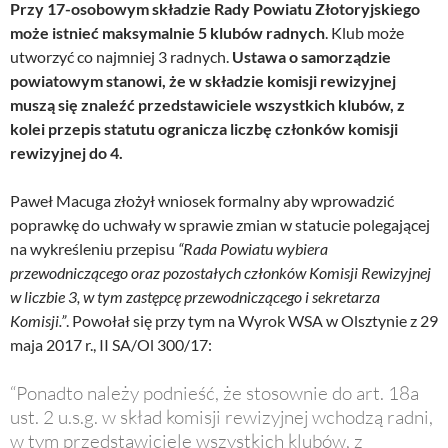
Przy 17-osobowym składzie Rady Powiatu Złotoryjskiego
może istnieć maksymalnie 5 klubów radnych
. Klub może
utworzyć co najmniej 3 radnych.
Ustawa o samorządzie
powiatowym stanowi, że w składzie komisji rewizyjnej
muszą się znaleźć przedstawiciele wszystkich klubów, z
kolei przepis statutu ogranicza liczbę członków komisji
rewizyjnej do 4.
Paweł Macuga złożył wniosek formalny aby wprowadzić
poprawkę do uchwały w sprawie zmian w statucie polegającej
na wykreśleniu przepisu
“Rada Powiatu wybiera
przewodniczącego oraz pozostałych członków Komisji Rewizyjnej
w liczbie 3, w tym zastępcę przewodniczącego i sekretarza
Komisji.”
. Powołał się przy tym na Wyrok WSA w Olsztynie z 29
maja 2017 r., II SA/Ol 300/17:
“Ponadto należy podnieść, że stosownie do art. 18a
ust. 2 u.s.g. w skład komisji rewizyjnej wchodzą radni,
w tym przedstawiciele wszystkich klubów, z