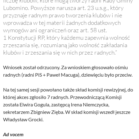
liczbę klubów, które mogą tworzy radni Rady Gminy
Lubomino. Powyższe narusza art. 23 u.s.g., który
przyznaje radnym prawo tworzenia klubów i nie
wprowadza w tej materii żadnych dodatkowych
wymogów ani ograniczeń oraz art. 58 ust.
1 Konstytucji RP, który każdemu zapewnia wolność
zrzeszania się, rozumianą jako wolność zakładania
klubów i zrzeszania się w nich przez radnych.”
Wniosek został odrzucony. Za wnioskiem głosowało ośmiu
radnych (radni PiS + Paweł Macuga), dziewięciu było przeciw.
Na tej samej sesji powołano także skład komisji rewizyjnej, do
której akces zgłosiło 7 radnych. Przewodniczącą Komisji
została Elwira Gogula, zastępcą Irena Niemczycka,
sekretarzem Zbigniew Zięba. W skład komisji wszedł jeszcze
Władysław Grocki.
Ad vocem