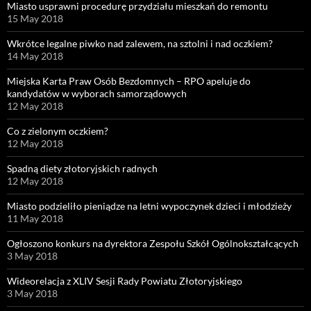
Miasto usprawni procedurę przydziału mieszkań do remontu
15 May 2018
Wkrótce legalne piwko nad zalewem, na sztolni i nad oczkiem?
14 May 2018
Miejska Karta Praw Osób Bezdomnych – RPO apeluje do
kandydatów w wyborach samorządowych
12 May 2018
Co z zielonym oczkiem?
12 May 2018
Spadną diety złotoryjskich radnych
12 May 2018
Miasto podzieliło pieniądze na letni wypoczynek dzieci i młodzieży
11 May 2018
Ogłoszono konkurs na dyrektora Zespołu Szkół Ogólnokształcących
3 May 2018
Wideorelacja z XLIV Sesji Rady Powiatu Złotoryjskiego
3 May 2018