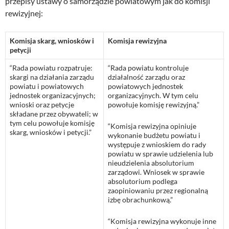
przepisy ustawy o samorządzie powiatowym jak do komisji
rewizyjnej:
Komisja skarg, wniosków i
Komisja rewizyjna
petycji
“Rada powiatu rozpatruje:
“Rada powiatu kontroluje
skargi na działania zarządu
działalność zarządu oraz
powiatu i powiatowych
powiatowych jednostek
jednostek organizacyjnych;
organizacyjnych. W tym celu
wnioski oraz petycje
powołuje komisję rewizyjną.”
składane przez obywateli; w
tym celu powołuje komisję
“Komisja rewizyjna opiniuje
skarg, wniosków i petycji.”
wykonanie budżetu powiatu i
występuje z wnioskiem do rady
powiatu w sprawie udzielenia lub
nieudzielenia absolutorium
zarządowi. Wniosek w sprawie
absolutorium podlega
zaopiniowaniu przez regionalną
izbę obrachunkową.”
“Komisja rewizyjna wykonuje inne