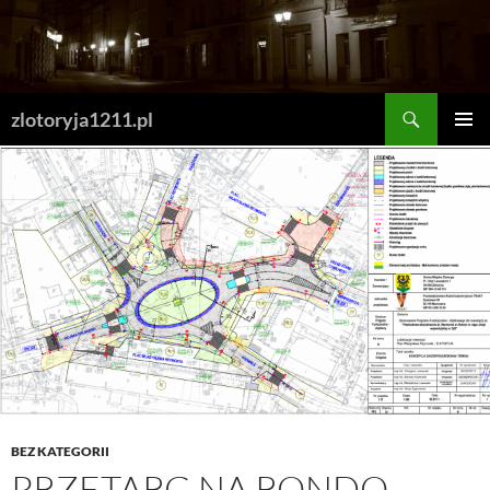
Skip
to
content
Search
zlotoryja1211.pl
PRIMAR
MENU
BEZ KATEGORII
PRZETARG NA RONDO