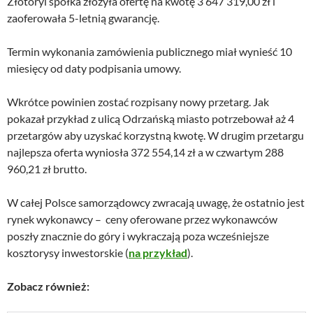
Złotoryi spółka złożyła ofertę na kwotę 3 647 319,00 zł i
zaoferowała 5-letnią gwarancję.
Termin wykonania zamówienia publicznego miał wynieść 10
miesięcy od daty podpisania umowy.
Wkrótce powinien zostać rozpisany nowy przetarg. Jak
pokazał przykład z ulicą Odrzańską miasto potrzebował aż 4
przetargów aby uzyskać korzystną kwotę. W drugim przetargu
najlepsza oferta wyniosła 372 554,14 zł a w czwartym 288
960,21 zł brutto.
W całej Polsce samorządowcy zwracają uwagę, że ostatnio jest
rynek wykonawcy – ceny oferowane przez wykonawców
poszły znacznie do góry i wykraczają poza wcześniejsze
kosztorysy inwestorskie (
na przykład
).
Zobacz również: