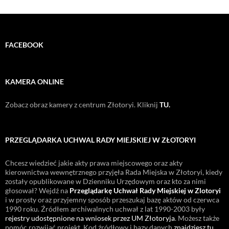
FACEBOOK
KAMERA ONLINE
Zobacz obraz kamery z centrum Złotoryi. Kliknij
TU.
PRZEGLĄDARKA UCHWAL RADY MIEJSKIEJ W ZŁOTORYI
Chcesz wiedzieć jakie akty prawa miejscowego oraz akty
kierownictwa wewnętrznego przyjęła Rada Miejska w Złotoryi, kiedy
zostały opublikowane w Dzienniku Urzędowym oraz kto za nimi
głosował? Wejdź na
Przeglądarkę Uchwał Rady Miejskiej w Zlotoryi
i w prosty oraz przyjemny sposób przeszukaj bazę aktów od czerwca
1990 roku. Źródłem archiwalnych uchwał z lat 1990-2003 były
rejestry udostępnione na wniosek przez UM Złotoryja
. Możesz także
pomóc rozwijać projekt. Kod źródłowy i bazy danych
znajdziesz tu
.