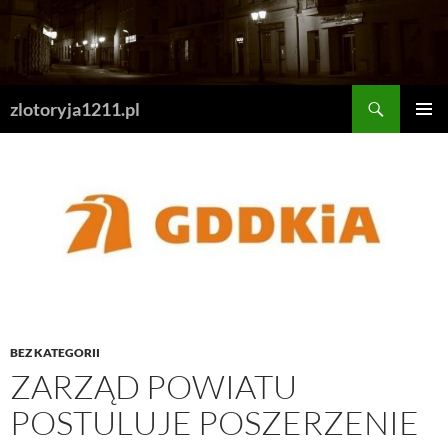
Skip
to
content
Search
zlotoryja1211.pl
PRIMAR
MENU
BEZ KATEGORII
ZARZĄD POWIATU
POSTULUJE POSZERZENIE