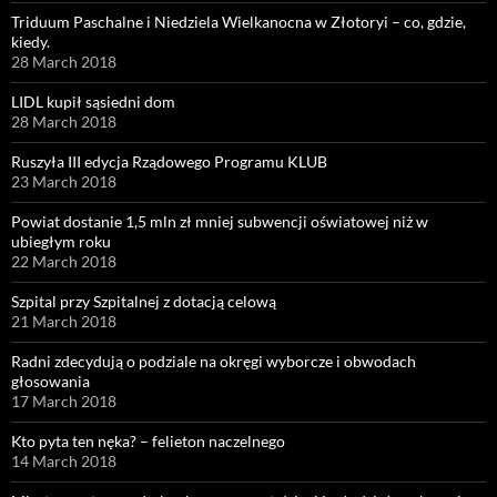
Triduum Paschalne i Niedziela Wielkanocna w Złotoryi – co, gdzie,
kiedy.
28 March 2018
LIDL kupił sąsiedni dom
28 March 2018
Ruszyła III edycja Rządowego Programu KLUB
23 March 2018
Powiat dostanie 1,5 mln zł mniej subwencji oświatowej niż w
ubiegłym roku
22 March 2018
Szpital przy Szpitalnej z dotacją celową
21 March 2018
Radni zdecydują o podziale na okręgi wyborcze i obwodach
głosowania
17 March 2018
Kto pyta ten nęka? – felieton naczelnego
14 March 2018