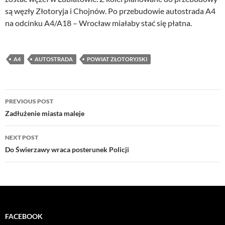
są węzły Złotoryja i Chojnów. Po przebudowie autostrada A4
na odcinku A4/A18 – Wrocław miałaby stać się płatna.
A4
AUTOSTRADA
POWIAT ZŁOTORYJSKI
Post
PREVIOUS POST
navigation
Zadłużenie miasta maleje
NEXT POST
Do Świerzawy wraca posterunek Policji
FACEBOOK