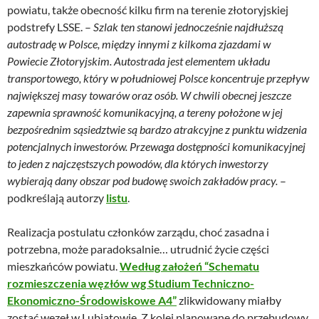
powiatu, także obecność kilku firm na terenie złotoryjskiej
podstrefy LSSE. –
Szlak ten stanowi jednocześnie najdłuższą
autostradę w Polsce, między innymi z kilkoma zjazdami w
Powiecie Złotoryjskim. Autostrada jest elementem układu
transportowego, który w południowej Polsce koncentruje przepływ
największej masy towarów oraz osób. W chwili obecnej jeszcze
zapewnia sprawność komunikacyjną, a tereny położone w jej
bezpośrednim sąsiedztwie są bardzo atrakcyjne z punktu widzenia
potencjalnych inwestorów. Przewaga dostępności komunikacyjnej
to jeden z najczęstszych powodów, dla których inwestorzy
wybierają dany obszar pod budowę swoich zakładów pracy.
–
podkreślają autorzy
listu
.
Realizacja postulatu członków zarządu, choć zasadna i
potrzebna, może paradoksalnie… utrudnić życie części
mieszkańców powiatu.
Według założeń “Schematu
rozmieszczenia węzłów wg Studium Techniczno-
Ekonomiczno-Środowiskowe A4”
zlikwidowany miałby
zostać węzeł w Lubiatowie. Z kolei planowane do przebudowy