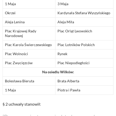
1 Maja
3 Maja
Okrzei
Kardynała Stefana Wyszyńskiego
Aleja Lenina
Aleja Miła
Plac Krajowej Rady
Plac Orląt Lwowskich
Narodowej
Plac Karola Świerczewskiego
Plac Lotników Polskich
Plac Wolności
Rynek
Plac Zwycięzców
Plac Niepodległości
Na osiedlu Wilków:
Bolesława Bieruta
Brata Alberta
1 Maja
Piotra i Pawła
§ 2 uchwały stanowił: