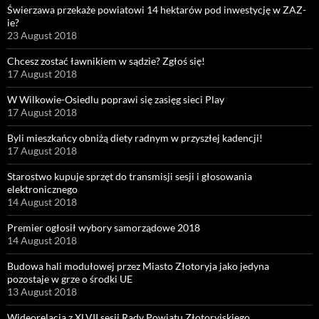
Świerzawa przekaże powiatowi 14 hektarów pod inwestycję w ZAZ-
ie?
23 August 2018
Chcesz zostać ławnikiem w sądzie? Zgłoś się!
17 August 2018
W Wilkowie-Osiedlu poprawi się zasięg sieci Play
17 August 2018
Byli mieszkańcy obniżą diety radnym w przyszłej kadencji!
17 August 2018
Starostwo kupuje sprzęt do transmisji sesji i głosowania
elektronicznego
14 August 2018
Premier ogłosił wybory samorządowe 2018
14 August 2018
Budowa hali modułowej przez Miasto Złotoryja jako jedyna
pozostaje w grze o środki UE
13 August 2018
Wideorelacja z XLVII sesji Rady Powiatu Złotoryjskiego