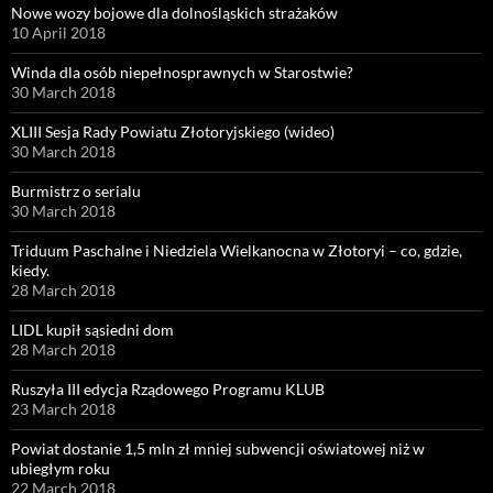
Nowe wozy bojowe dla dolnośląskich strażaków
10 April 2018
Winda dla osób niepełnosprawnych w Starostwie?
30 March 2018
XLIII Sesja Rady Powiatu Złotoryjskiego (wideo)
30 March 2018
Burmistrz o serialu
30 March 2018
Triduum Paschalne i Niedziela Wielkanocna w Złotoryi – co, gdzie,
kiedy.
28 March 2018
LIDL kupił sąsiedni dom
28 March 2018
Ruszyła III edycja Rządowego Programu KLUB
23 March 2018
Powiat dostanie 1,5 mln zł mniej subwencji oświatowej niż w
ubiegłym roku
22 March 2018