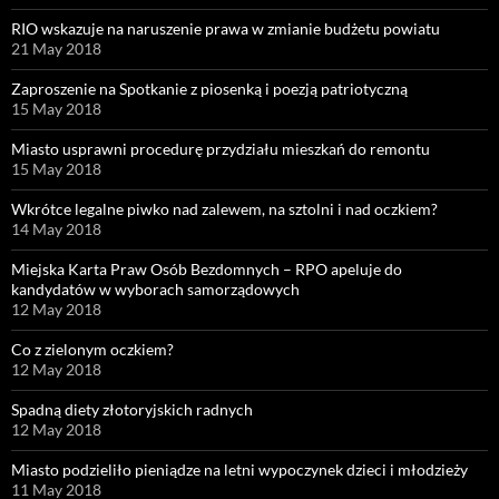
RIO wskazuje na naruszenie prawa w zmianie budżetu powiatu
21 May 2018
Zaproszenie na Spotkanie z piosenką i poezją patriotyczną
15 May 2018
Miasto usprawni procedurę przydziału mieszkań do remontu
15 May 2018
Wkrótce legalne piwko nad zalewem, na sztolni i nad oczkiem?
14 May 2018
Miejska Karta Praw Osób Bezdomnych – RPO apeluje do
kandydatów w wyborach samorządowych
12 May 2018
Co z zielonym oczkiem?
12 May 2018
Spadną diety złotoryjskich radnych
12 May 2018
Miasto podzieliło pieniądze na letni wypoczynek dzieci i młodzieży
11 May 2018