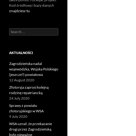
Kod źródłowy i bazy danych
znajdziesz tu
.
Search
for:
AKTUALNOŚCI
Zagrodzieńska nadal
wojewódzka, Wojska Polskiego
(jeszcze?) powiatowa
12 August 2020
Złotoryja zaprosi kolejną
rodzinę repatriancką
24 July 2020
Sprawy z powiatu
złotoryjskiego w WSA
9 July 2020
WSA uznał, że przekazanie
drogi przez Zagrodzieńską
było nieważne