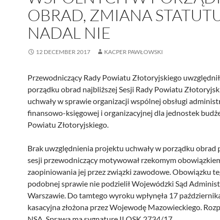
OBRAD, ZMIANA STATUT
NADAL NIE
12 DECEMBER 2017
KACPER PAWŁOWSKI
Przewodniczący Rady Powiatu Złotoryjskiego uwzględni
porządku obrad najbliższej Sesji Rady Powiatu Złotoryjsk
uchwały w sprawie organizacji wspólnej obsługi administr
finansowo-księgowej i organizacyjnej dla jednostek bud
Powiatu Złotoryjskiego.
Brak uwzględnienia projektu uchwały w porządku obrad 
sesji przewodniczący motywował rzekomym obowiązkie
zaopiniowania jej przez związki zawodowe. Obowiązku t
podobnej sprawie nie podzielił Wojewódzki Sąd Administ
Warszawie. Do tamtego wyroku wpłynęła 17 październik
kasacyjna złożona przez Wojewodę Mazowieckiego. Rozpa
NSA. Sprawa ma sygnaturę II OSK 2734/17.