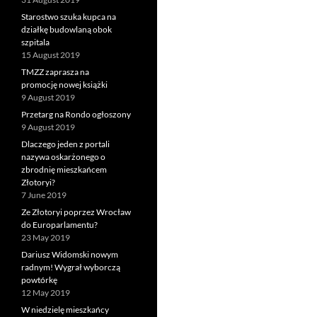
Starostwo szuka kupca na
działkę budowlaną obok
szpitala
15 August 2019
TMZZ zaprasza na
promocję nowej książki
9 August 2019
Przetarg na Rondo ogłoszony
9 August 2019
Dlaczego jeden z portali
nazywa oskarżonego o
zbrodnię mieszkańcem
Złotoryi?
7 June 2019
Ze Złotoryi poprzez Wrocław
do Europarlamentu?
23 May 2019
Dariusz Widomski nowym
radnym! Wygrał wyborczą
powtórkę
12 May 2019
W niedzielę mieszkańcy