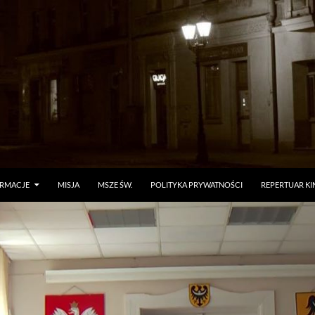
ORMACJE
MISJA
MSZE ŚW.
POLITYKA PRYWATNOŚCI
REPERTUAR KI