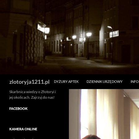
Skip
to
content
Search
zlotoryja1211.pl
DYŻURY APTEK
DZIENNIK URZĘDOWY
INF
Skarbnica wiedzy o Złotoryi i
jej okolicach. Zajrzyj do nas!
FACEBOOK
KAMERA ONLINE