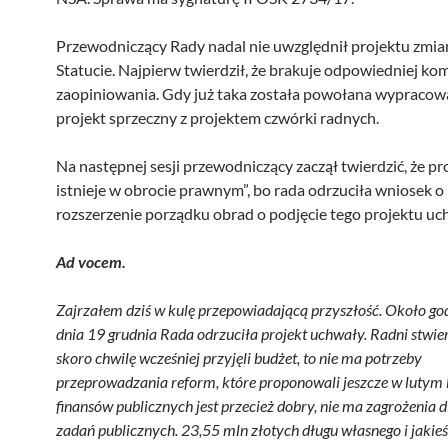
Przewodniczący Rady nadal nie uwzględnił projektu zmia
Statucie. Najpierw twierdził, że brakuje odpowiedniej kom
zaopiniowania. Gdy już taka została powołana wypracow
projekt sprzeczny z projektem czwórki radnych.
Na następnej sesji przewodniczący zaczął twierdzić, że pro
istnieje w obrocie prawnym”, bo rada odrzuciła wniosek o
rozszerzenie porządku obrad o podjęcie tego projektu uc
Ad vocem.
Zajrzałem dziś w kulę przepowiadającą przyszłość.
Około go
dnia 19 grudnia Rada odrzuciła projekt uchwały. Radni stwierd
skoro chwilę wcześniej przyjęli budżet, to nie ma potrzeby
przeprowadzania reform, które proponowali jeszcze w lutym b
finansów publicznych jest przecież dobry, nie ma zagrożenia dl
zadań publicznych. 23,55 mln złotych długu własnego i jakie