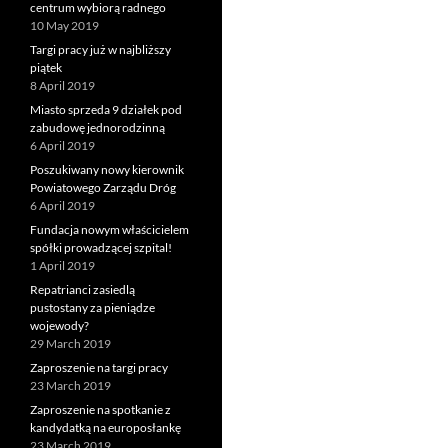
centrum wybiorą radnego
10 May 2019
Targi pracy już w najbliższy
piątek
8 April 2019
Miasto sprzeda 9 działek pod
zabudowę jednorodzinną
6 April 2019
Poszukiwany nowy kierownik
Powiatowego Zarządu Dróg
6 April 2019
Fundacja nowym właścicielem
spółki prowadzącej szpital!
1 April 2019
Repatrianci zasiedlą
pustostany za pieniądze
wojewody?
29 March 2019
Zaproszenie na targi pracy
23 March 2019
Zaproszenie na spotkanie z
kandydatką na europosłankę
23 March 2019