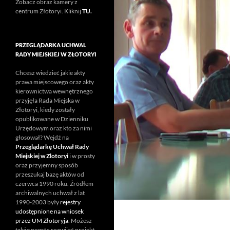
Zobacz obraz kamery z
centrum Złotoryi. Kliknij
TU.
PRZEGLĄDARKA UCHWAL
RADY MIEJSKIEJ W ZŁOTORYI
Chcesz wiedzieć jakie akty
prawa miejscowego oraz akty
kierownictwa wewnętrznego
przyjęła Rada Miejska w
Złotoryi, kiedy zostały
opublikowane w Dzienniku
Urzędowym oraz kto za nimi
głosował? Wejdź na
Przeglądarkę Uchwał Rady
Miejskiej w Zlotoryi
i w prosty
oraz przyjemny sposób
przeszukaj bazę aktów od
czerwca 1990 roku. Źródłem
archiwalnych uchwał z lat
1990-2003 były
rejestry
udostępnione na wniosek
przez UM Złotoryja
. Możesz
także pomóc rozwijać projekt.