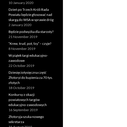
10 January 2020
Dzień po Trzech Króli Rada
Powiatu będzie głosować nad
skargą do WSA w sprawie dróg
2 January 2020
Będzie podwyżka dla starosty?
21 November 2019
“Krew, trud, pot, łzy” – czyje?
8 November 2019
W piątek targi edukacyjno-
zawodowe
22 October 2019
Dziesięciotysięczna część
Złotoryi do kupienia za 70 tys.
złotych
18 October 2019
Konkursy z okazji
powiatowych targów
edukacyjno-zawodowych
16 September 2019
Złotoryja szuka nowego
sekretarza
31 August 2019