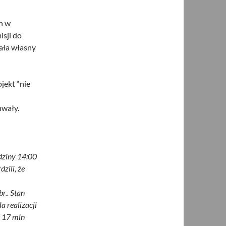
n w
isji do
ała własny
jekt “nie
hwały.
dziny 14:00
zili, że
r.. Stan
a realizacji
ś 17 mln