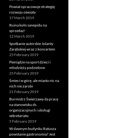
Powiat opracowuje strategię
rozwoju oświaty
17 March 2019
Ruina koło sanepidu na
sprzedaż!
12 March 2019
Spotkanie autorskie Jolanty
Zarębskiej wraz z koncertem
25 February 2019
Pieniądze na sport dzieci i
młodzieży podzielone
25 February 2019
Śmieci w górę, ale miasto nic na
nich nie zarobi
21 February 2019
Burmistrz Świerzawy da pracę
na stanowisku ds.
organizacyjnych i obsługi
sekretariatu
5 February 2019
W dawnym budynku Ratusza
powstanie gastronomia? Jest