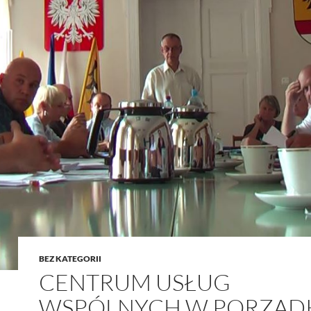
BEZ KATEGORII
CENTRUM USŁUG
WSPÓLNYCH W PORZĄD