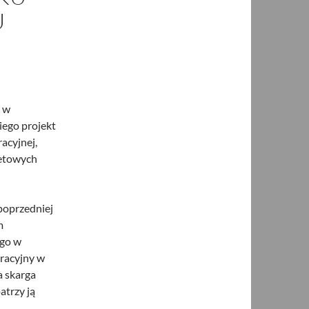
U
ł w
iego projekt
acyjnej,
żetowych
poprzedniej
m
ego w
racyjny w
a skarga
trzy ją