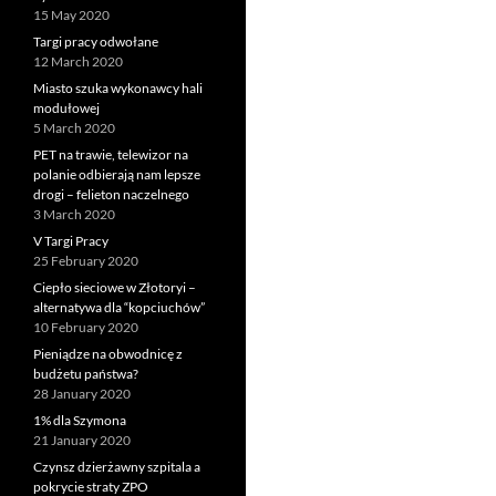
15 May 2020
Targi pracy odwołane
12 March 2020
Miasto szuka wykonawcy hali
modułowej
5 March 2020
PET na trawie, telewizor na
polanie odbierają nam lepsze
drogi – felieton naczelnego
3 March 2020
V Targi Pracy
25 February 2020
Ciepło sieciowe w Złotoryi –
alternatywa dla “kopciuchów”
10 February 2020
Pieniądze na obwodnicę z
budżetu państwa?
28 January 2020
1% dla Szymona
21 January 2020
Czynsz dzierżawny szpitala a
pokrycie straty ZPO