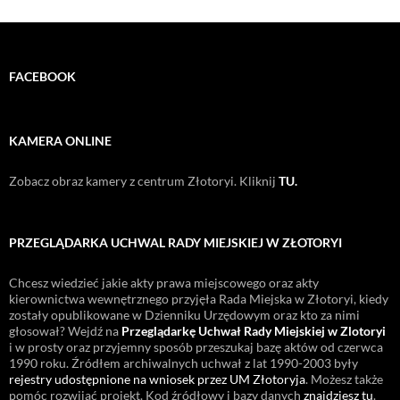
FACEBOOK
KAMERA ONLINE
Zobacz obraz kamery z centrum Złotoryi. Kliknij
TU.
PRZEGLĄDARKA UCHWAL RADY MIEJSKIEJ W ZŁOTORYI
Chcesz wiedzieć jakie akty prawa miejscowego oraz akty
kierownictwa wewnętrznego przyjęła Rada Miejska w Złotoryi, kiedy
zostały opublikowane w Dzienniku Urzędowym oraz kto za nimi
głosował? Wejdź na
Przeglądarkę Uchwał Rady Miejskiej w Zlotoryi
i w prosty oraz przyjemny sposób przeszukaj bazę aktów od czerwca
1990 roku. Źródłem archiwalnych uchwał z lat 1990-2003 były
rejestry udostępnione na wniosek przez UM Złotoryja
. Możesz także
pomóc rozwijać projekt. Kod źródłowy i bazy danych
znajdziesz tu
.