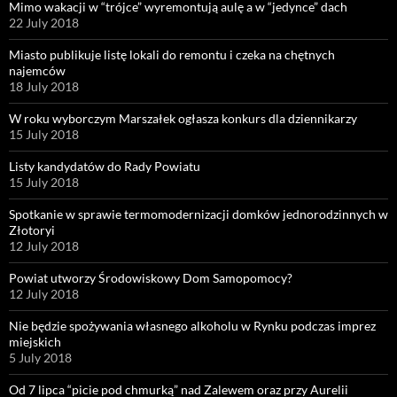
Mimo wakacji w “trójce” wyremontują aulę a w “jedynce” dach
22 July 2018
Miasto publikuje listę lokali do remontu i czeka na chętnych
najemców
18 July 2018
W roku wyborczym Marszałek ogłasza konkurs dla dziennikarzy
15 July 2018
Listy kandydatów do Rady Powiatu
15 July 2018
Spotkanie w sprawie termomodernizacji domków jednorodzinnych w
Złotoryi
12 July 2018
Powiat utworzy Środowiskowy Dom Samopomocy?
12 July 2018
Nie będzie spożywania własnego alkoholu w Rynku podczas imprez
miejskich
5 July 2018
Od 7 lipca “picie pod chmurką” nad Zalewem oraz przy Aurelii