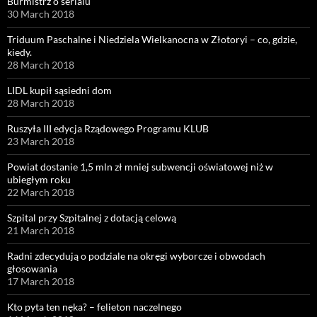
Burmistrz o serialu
30 March 2018
Triduum Paschalne i Niedziela Wielkanocna w Złotoryi – co, gdzie,
kiedy.
28 March 2018
LIDL kupił sąsiedni dom
28 March 2018
Ruszyła III edycja Rządowego Programu KLUB
23 March 2018
Powiat dostanie 1,5 mln zł mniej subwencji oświatowej niż w
ubiegłym roku
22 March 2018
Szpital przy Szpitalnej z dotacją celową
21 March 2018
Radni zdecydują o podziale na okręgi wyborcze i obwodach
głosowania
17 March 2018
Kto pyta ten nęka? – felieton naczelnego