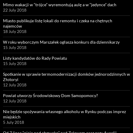
Mimo wakacji w “trójce” wyremontują aulę a w “jedynce” dach
22 July 2018
Miasto publikuje listę lokali do remontu i czeka na chętnych
najemców
18 July 2018
W roku wyborczym Marszałek ogłasza konkurs dla dziennikarzy
15 July 2018
Listy kandydatów do Rady Powiatu
15 July 2018
Spotkanie w sprawie termomodernizacji domków jednorodzinnych w
Złotoryi
12 July 2018
Powiat utworzy Środowiskowy Dom Samopomocy?
12 July 2018
Nie będzie spożywania własnego alkoholu w Rynku podczas imprez
miejskich
5 July 2018
Od 7 lipca “picie pod chmurką” nad Zalewem oraz przy Aurelii