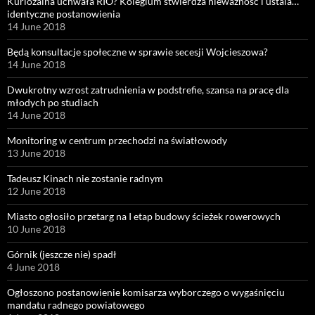
Kuriozalna uchwała RIO? Kolegium stwierdza nieważność i ustala…
identyczne postanowienia
14 June 2018
Będą konsultacje społeczne w sprawie secesji Wojcieszowa?
14 June 2018
Dwukrotny wzrost zatrudnienia w podstrefie, szansa na pracę dla
młodych po studiach
14 June 2018
Monitoring w centrum przechodzi na światłowody
13 June 2018
Tadeusz Kinach nie zostanie radnym
12 June 2018
Miasto ogłosiło przetarg na I etap budowy ścieżek rowerowych
10 June 2018
Górnik (jeszcze nie) spadł
4 June 2018
Ogłoszono postanowienie komisarza wyborczego o wygaśnięciu
mandatu radnego powiatowego