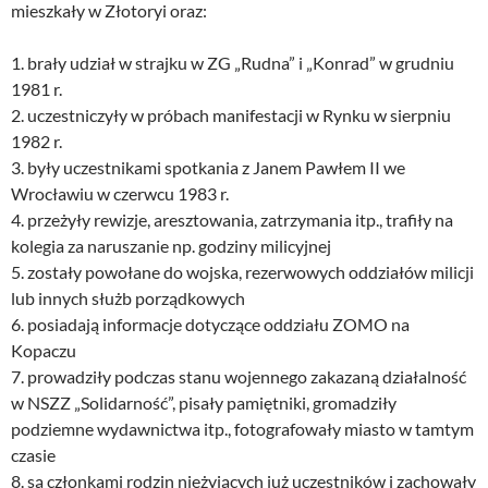
mieszkały w Złotoryi oraz:
1. brały udział w strajku w ZG „Rudna” i „Konrad” w grudniu
1981 r.
2. uczestniczyły w próbach manifestacji w Rynku w sierpniu
1982 r.
3. były uczestnikami spotkania z Janem Pawłem II we
Wrocławiu w czerwcu 1983 r.
4. przeżyły rewizje, aresztowania, zatrzymania itp., trafiły na
kolegia za naruszanie np. godziny milicyjnej
5. zostały powołane do wojska, rezerwowych oddziałów milicji
lub innych służb porządkowych
6. posiadają informacje dotyczące oddziału ZOMO na
Kopaczu
7. prowadziły podczas stanu wojennego zakazaną działalność
w NSZZ „Solidarność”, pisały pamiętniki, gromadziły
podziemne wydawnictwa itp., fotografowały miasto w tamtym
czasie
8. są członkami rodzin nieżyjących już uczestników i zachowały