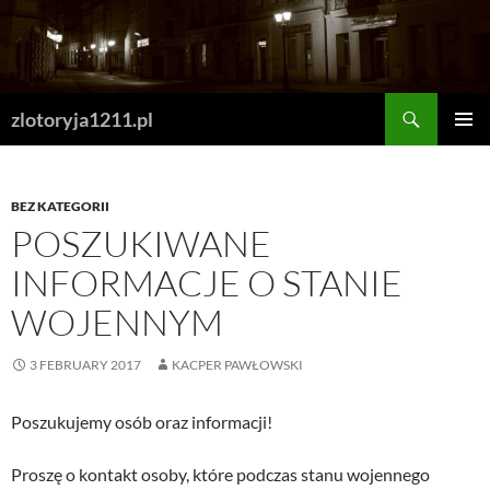
Skip
to
content
Search
zlotoryja1211.pl
PRIMAR
MENU
BEZ KATEGORII
POSZUKIWANE
INFORMACJE O STANIE
WOJENNYM
3 FEBRUARY 2017
KACPER PAWŁOWSKI
Poszukujemy osób oraz informacji!
Proszę o kontakt osoby, które podczas stanu wojennego