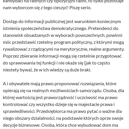
kandydaci na radnych czy opozycyjni radni, to tylko pozostaje
nam wyborcom się z tego cieszyć! Piszę serio.
Dostęp do informacji publicznej jest warunkiem koniecznym
istnienia społeczeństwa demokratycznego. Pretendenci do
stanowisk obsadzanych w wyborach powszechnych, powinni
móc przedstawić rzetelny program polityczny, z którymi mogą
rywalizować z rządzącymi na merytoryczne, realne argumenty.
Poprzez zbieranie informacji mogą się rzetelnie przygotować
do sprawowania tej funkcji i nie okaże się (jak to często
niestety bywa), że w ich wiedzy są duże braki.
A i obywatele mają prawo proponować rozwiązania, które
opierają się na realnych możliwościach samorządu. Osoba, dla
której wartością jest praworządność i uczciwość ma prawo
kontrolować czy wszystko dzieje się w majestacie prawa i
sprawiedliwości. Przedsiębiorca ma prawo pytać o ważne dla
niego obszary działalności, na podstawie których oprze swoje
decyzje biznesowe. Osoba, która chce wybudować dom ma