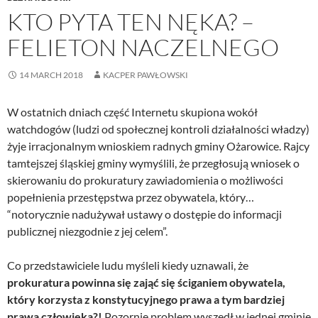
KTO PYTA TEN NĘKA? –
FELIETON NACZELNEGO
14 MARCH 2018
KACPER PAWŁOWSKI
W ostatnich dniach część Internetu skupiona wokół
watchdogów (ludzi od społecznej kontroli działalności władzy)
żyje irracjonalnym wnioskiem radnych gminy Ożarowice. Rajcy
tamtejszej śląskiej gminy wymyślili, że przegłosują wniosek o
skierowaniu do prokuratury zawiadomienia o możliwości
popełnienia przestępstwa przez obywatela, który…
“notorycznie nadużywał ustawy o dostępie do informacji
publicznej niezgodnie z jej celem”.
Co przedstawiciele ludu myśleli kiedy uznawali, że
prokuratura powinna się zająć się ściganiem obywatela,
który korzysta z konstytucyjnego prawa a tym bardziej
prawa człowieka?!
Pozornie problem wyszedł w jednej gminie