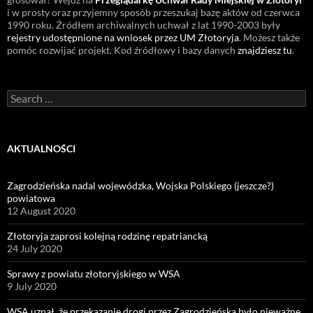
i w prosty oraz przyjemny sposób przeszukaj bazę aktów od czerwca
1990 roku. Źródłem archiwalnych uchwał z lat 1990-2003 były
rejestry udostępnione na wniosek przez UM Złotoryja
. Możesz także
pomóc rozwijać projekt. Kod źródłowy i bazy danych
znajdziesz tu
.
Search
for:
AKTUALNOŚCI
Zagrodzieńska nadal wojewódzka, Wojska Polskiego (jeszcze?)
powiatowa
12 August 2020
Złotoryja zaprosi kolejną rodzinę repatriancką
24 July 2020
Sprawy z powiatu złotoryjskiego w WSA
9 July 2020
WSA uznał, że przekazanie drogi przez Zagrodzieńską było nieważne