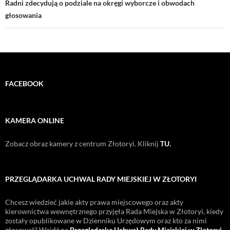
Radni zdecydują o podziale na okręgi wyborcze i obwodach
głosowania
FACEBOOK
KAMERA ONLINE
Zobacz obraz kamery z centrum Złotoryi. Kliknij
TU.
PRZEGLĄDARKA UCHWAL RADY MIEJSKIEJ W ZŁOTORYI
Chcesz wiedzieć jakie akty prawa miejscowego oraz akty
kierownictwa wewnętrznego przyjęła Rada Miejska w Złotoryi, kiedy
zostały opublikowane w Dzienniku Urzędowym oraz kto za nimi
głosował? Wejdź na
Przeglądarkę Uchwał Rady Miejskiej w Zlotoryi