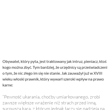
Obywatel, który pyta, jest traktowany jak intruz, pieniacz, ktoś
kogo można zbyć. Tym bardziej, że urzędnicy są przeświadczeni
o tym, że nic złego im się nie stanie. Jak zauważył już w XVIII
wieku włoski prawnik, który wywarł szeroki wpływ na prawo
karne:
“Pewność ukarania, choćby umiarkowanego, zrobi
zawsze większe wrażenie niż strach przed inną,
surowszą karą, z którym jednak łączy się nadzieja na