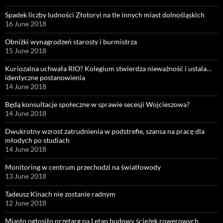
Spadek liczby ludności Złotoryi na tle innych miast dolnośląskich
16 June 2018
Obniżki wynagrodzeń starosty i burmistrza
15 June 2018
Kuriozalna uchwała RIO? Kolegium stwierdza nieważność i ustala…
identyczne postanowienia
14 June 2018
Będą konsultacje społeczne w sprawie secesji Wojcieszowa?
14 June 2018
Dwukrotny wzrost zatrudnienia w podstrefie, szansa na pracę dla
młodych po studiach
14 June 2018
Monitoring w centrum przechodzi na światłowody
13 June 2018
Tadeusz Kinach nie zostanie radnym
12 June 2018
Miasto ogłosiło przetarg na I etap budowy ścieżek rowerowych