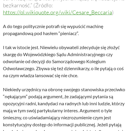
bezkarność.” (Źródło:
https://pl.wikiquote.org/wiki/Cesare_Beccaria
)
A do tego politycznie potrafi się wypuścić machinę
propagandową pod hasłem “pieniacz”.
I tak w istocie jest. Niewielu obywateli zdecyduje się złożyć
skargę do Wojewódzkiego Sądu Administracyjnego czy
odwołanie od decyzji do Samorządowego Kolegium
Odwoławczego. Zbywa się też dziennikarzy, o ile pytają o coś
na czym władza lansować się nie chce.
Niekiedy urzędnicy na obronę swojego stanowiska przeciwko
“nękającym” podają argument, że zadającymi pytania są
opozycyjni radni, kandydaci na radnych lub inni ludzie, którzy
mają w tym swój partykularny interes. Argument o tyle
śmieszny, co uświadamiający niezrozumienie czym jest
konstytucyjny dostęp do informacji publicznej. Jeżeli pytają