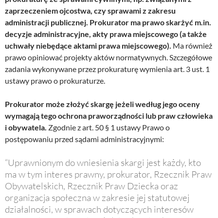
zaprzeczeniem ojcostwa, czy sprawami z zakresu
administracji publicznej. Prokurator ma prawo skarżyć m.in.
decyzje administracyjne, akty prawa miejscowego (a także
uchwały niebędące aktami prawa miejscowego).
Ma również
prawo opiniować projekty aktów normatywnych. Szczegółowe
zadania wykonywane przez prokuraturę wymienia art. 3 ust. 1
ustawy prawo o prokuraturze.
Prokurator może złożyć skargę jeżeli według jego oceny
wymagają tego ochrona praworządności lub praw człowieka
i obywatela.
Zgodnie z art. 50 § 1 ustawy Prawo o
postępowaniu przed sądami administracyjnymi:
“Uprawnionym do wniesienia skargi jest każdy, kto
ma w tym interes prawny, prokurator, Rzecznik Praw
Obywatelskich, Rzecznik Praw Dziecka oraz
organizacja społeczna w zakresie jej statutowej
działalności, w sprawach dotyczących interesów