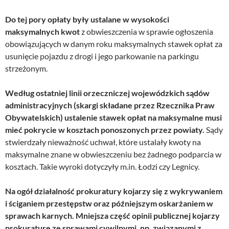
Do tej pory opłaty były ustalane w wysokości
maksymalnych kwot
z obwieszczenia w sprawie ogłoszenia
obowiązujących w danym roku maksymalnych stawek opłat za
usunięcie pojazdu z drogi i jego parkowanie na parkingu
strzeżonym.
Według ostatniej linii orzeczniczej wojewódzkich sądów
administracyjnych (skargi składane przez Rzecznika Praw
Obywatelskich) ustalenie stawek opłat na maksymalne musi
mieć pokrycie w kosztach ponoszonych przez powiaty.
Sądy
stwierdzały nieważność uchwał, które ustalały kwoty na
maksymalne znane w obwieszczeniu bez żadnego podparcia w
kosztach. Takie wyroki dotyczyły m.in. Łodzi czy Legnicy.
Na ogół działalność prokuratury kojarzy się z wykrywaniem
i ściganiem przestępstw oraz późniejszym oskarżaniem w
sprawach karnych. Mniejsza część opinii publicznej kojarzy
prokuraturę ze sprawami cywilnymi, np. związanymi z