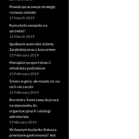
Powiat opracowuje strategię
rozwoju oświaty
17 March 2019
Ruina koło sanepidu na
sprzedaż!
12 March 2019
Spotkanie autorskie Jolanty
Zarębskiej wraz z koncertem
25 February 2019
Pieniądze na sport dzieci i
młodzieży podzielone
25 February 2019
Śmieci w górę, ale miasto nic na
nich nie zarobi
21 February 2019
Burmistrz Świerzawy da pracę
na stanowisku ds.
organizacyjnych i obsługi
sekretariatu
5 February 2019
W dawnym budynku Ratusza
powstanie gastronomia? Jest