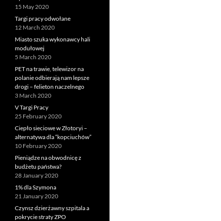
15 May 2020
Targi pracy odwołane
12 March 2020
Miasto szuka wykonawcy hali
modułowej
5 March 2020
PET na trawie, telewizor na
polanie odbierają nam lepsze
drogi – felieton naczelnego
3 March 2020
V Targi Pracy
25 February 2020
Ciepło sieciowe w Złotoryi –
alternatywa dla “kopciuchów”
10 February 2020
Pieniądze na obwodnicę z
budżetu państwa?
28 January 2020
1% dla Szymona
21 January 2020
Czynsz dzierżawny szpitala a
pokrycie straty ZPO