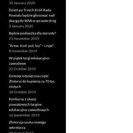
10 January 2020
Dzień po Trzech Króli Rada
Powiatu będzie głosować nad
skargą do WSA w sprawie dróg
2 January 2020
Będzie podwyżka dla starosty?
21 November 2019
“Krew, trud, pot, łzy” – czyje?
8 November 2019
W piątek targi edukacyjno-
zawodowe
22 October 2019
Dziesięciotysięczna część
Złotoryi do kupienia za 70 tys.
złotych
18 October 2019
Konkursy z okazji
powiatowych targów
edukacyjno-zawodowych
16 September 2019
Złotoryja szuka nowego
sekretarza
31 August 2019