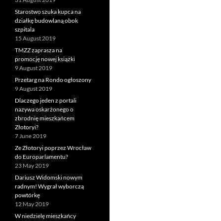
Starostwo szuka kupca na
działkę budowlaną obok
szpitala
15 August 2019
TMZZ zaprasza na
promocję nowej książki
9 August 2019
Przetarg na Rondo ogłoszony
9 August 2019
Dlaczego jeden z portali
nazywa oskarżonego o
zbrodnię mieszkańcem
Złotoryi?
7 June 2019
Ze Złotoryi poprzez Wrocław
do Europarlamentu?
23 May 2019
Dariusz Widomski nowym
radnym! Wygrał wyborczą
powtórkę
12 May 2019
W niedzielę mieszkańcy