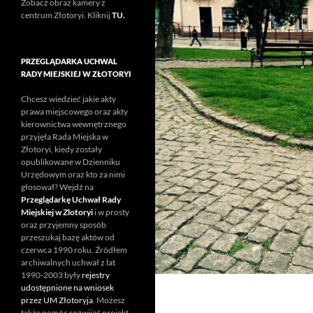
Zobacz obraz kamery z
centrum Złotoryi. Kliknij
TU.
PRZEGLĄDARKA UCHWAL
RADY MIEJSKIEJ W ZŁOTORYI
Chcesz wiedzieć jakie akty
prawa miejscowego oraz akty
kierownictwa wewnętrznego
przyjęła Rada Miejska w
Złotoryi, kiedy zostały
opublikowane w Dzienniku
Urzędowym oraz kto za nimi
głosował? Wejdź na
Przeglądarkę Uchwał Rady
Miejskiej w Zlotoryi
i w prosty
oraz przyjemny sposób
przeszukaj bazę aktów od
czerwca 1990 roku. Źródłem
archiwalnych uchwał z lat
1990-2003 były
rejestry
udostępnione na wniosek
przez UM Złotoryja
. Możesz
także pomóc rozwijać projekt.