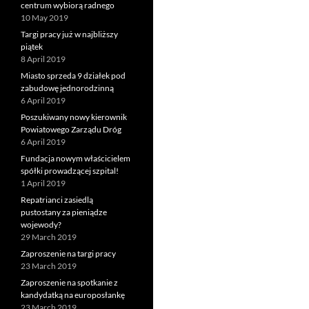
centrum wybiorą radnego
10 May 2019
Targi pracy już w najbliższy
piątek
8 April 2019
Miasto sprzeda 9 działek pod
zabudowę jednorodzinną
6 April 2019
Poszukiwany nowy kierownik
Powiatowego Zarządu Dróg
6 April 2019
Fundacja nowym właścicielem
spółki prowadzącej szpital!
1 April 2019
Repatrianci zasiedlą
pustostany za pieniądze
wojewody?
29 March 2019
Zaproszenie na targi pracy
23 March 2019
Zaproszenie na spotkanie z
kandydatką na europosłankę
23 March 2019