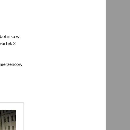
obotnika w
zwartek 3
ymierzeńców