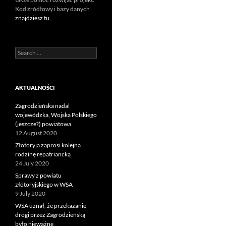
Kod źródłowy i bazy danych
znajdziesz tu
.
Search
for:
AKTUALNOŚCI
Zagrodzieńska nadal
wojewódzka, Wojska Polskiego
(jeszcze?) powiatowa
12 August 2020
Złotoryja zaprosi kolejną
rodzinę repatriancką
24 July 2020
Sprawy z powiatu
złotoryjskiego w WSA
9 July 2020
WSA uznał, że przekazanie
drogi przez Zagrodzieńską
było nieważne