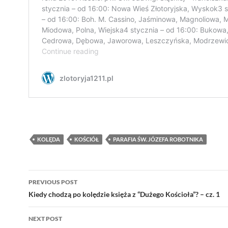
KOLĘDA
KOŚCIÓŁ
PARAFIA ŚW. JÓZEFA ROBOTNIKA
Post
PREVIOUS POST
navigation
Kiedy chodzą po kolędzie księża z “Dużego Kościoła”? – cz. 1
NEXT POST