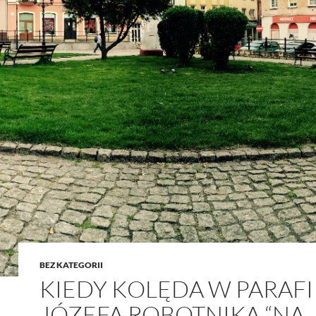
BEZ KATEGORII
KIEDY KOLĘDA W PARAFII
JÓZEFA ROBOTNIKA “NA