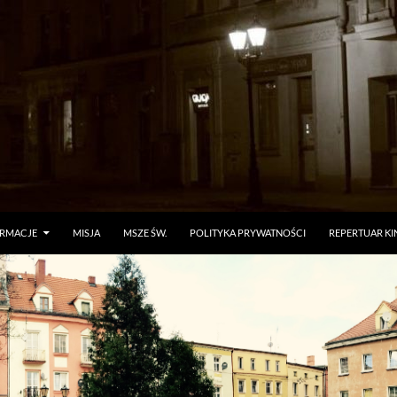
ORMACJE
MISJA
MSZE ŚW.
POLITYKA PRYWATNOŚCI
REPERTUAR KI