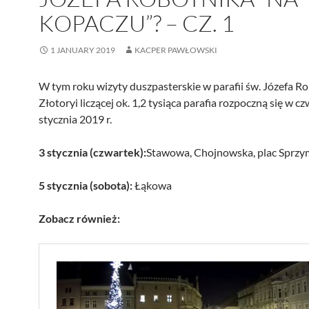
KOPACZU”? – CZ. 1
1 JANUARY 2019
KACPER PAWŁOWSKI
W tym roku wizyty duszpasterskie w parafii św. Józefa R
Złotoryi liczącej ok. 1,2 tysiąca parafia rozpoczną się w c
stycznia 2019 r.
3 stycznia (czwartek):
Stawowa, Chojnowska, plac Sprz
5 stycznia (sobota):
Łąkowa
Zobacz również: