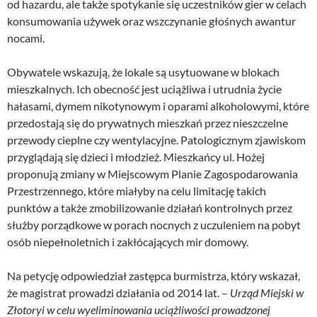
od hazardu, ale także spotykanie się uczestników gier w celach
konsumowania używek oraz wszczynanie głośnych awantur
nocami.
Obywatele wskazują, że lokale są usytuowane w blokach
mieszkalnych. Ich obecność jest uciążliwa i utrudnia życie
hałasami, dymem nikotynowym i oparami alkoholowymi, które
przedostają się do prywatnych mieszkań przez nieszczelne
przewody cieplne czy wentylacyjne. Patologicznym zjawiskom
przyglądają się dzieci i młodzież. Mieszkańcy ul. Hożej
proponują zmiany w Miejscowym Planie Zagospodarowania
Przestrzennego, które miałyby na celu limitację takich
punktów a także zmobilizowanie działań kontrolnych przez
służby porządkowe w porach nocnych z uczuleniem na pobyt
osób niepełnoletnich i zakłócających mir domowy.
Na petycję odpowiedział zastępca burmistrza, który wskazał,
że magistrat prowadzi działania od 2014 lat. –
Urząd Miejski w
Złotoryi w celu wyeliminowania uciążliwości prowadzonej