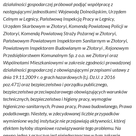
działalności gospodarczej próbował podjąć współpracę z
następującymi jednostkami: Wojewodą Dolnośląskim, Urzędem
Celnym w Legnicy, Państwową Inspekcją Pracy w Legnicy,
Urzędem Skarbowym w Złotoryi, Komendą Powiatową Policji w
Złotoryi, Komendą Powiatową Straży Pożarnej w Złotoryi,
Państwowym Powiatowym Inspektorem Sanitarnym w Złotoryi,
Powiatowym Inspektorem Budowlanym w Złotoryi , Rejonowym
Przedsiębiorstwem Komunalnym Sp. z o.o. we Złotoryi oraz
Wspólnotami Mieszkaniowymi w zakresie zgodności prowadzonej
działalności gospodarczej z obowiązującymi przepisami ustawy z
dnia 19.11.2009 r. o grach hazardowych (t.j. Dz.U. z 2016
poz.471) oraz bezpieczeństwa i porządku publicznego,
bezpieczeństwa przeciwpożarowego obowiązujących warunków
technicznych, bezpieczeństwa i higieny pracy, wymogów
higieniczno-sanitarnych, Prawa pracy, Prawa budowlanego, Prawa
podatkowego. Niestety, w zdecydowanej liczbie przypadków
wymienione wyżej instytucje nie przejawiają aktywności, której
efektem byłoby stopniowe rozwiązywanie tego problemu. Na
pewno jedną z przyczyn jest niejednoznaczne w tym zakresie