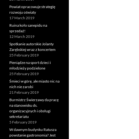
Powiat opracowuje strategię
rozwoju oświaty
17 March 2019
Ruina koło sanepidu na
sprzedaż!
12 March 2019
Spotkanie autorskie Jolanty
Zarębskiej wraz z koncertem
25 February 2019
Pieniądze na sport dzieci i
młodzieży podzielone
25 February 2019
Śmieci w górę, ale miasto nic na
nich nie zarobi
21 February 2019
Burmistrz Świerzawy da pracę
na stanowisku ds.
organizacyjnych i obsługi
sekretariatu
5 February 2019
W dawnym budynku Ratusza
powstanie gastronomia? Jest