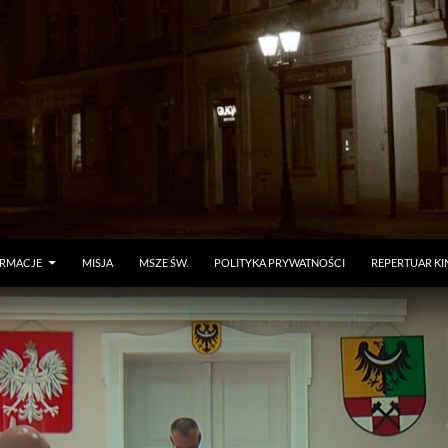
ORMACJE
MISJA
MSZE ŚW.
POLITYKA PRYWATNOŚCI
REPERTUAR KI