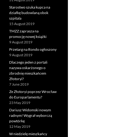
Starostwo szuka kupca na
działkę budowlaną obok
szpitala
15 August 2019
TMZZ zaprasza na
promocję nowej książki
9 August 2019
Przetarg na Rondo ogłoszony
9 August 2019
Dlaczego jeden z portali
nazywa oskarżonego o
zbrodnię mieszkańcem
Złotoryi?
7 June 2019
Ze Złotoryi poprzez Wrocław
do Europarlamentu?
23 May 2019
Dariusz Widomski nowym
radnym! Wygrał wyborczą
powtórkę
12 May 2019
W niedzielę mieszkańcy