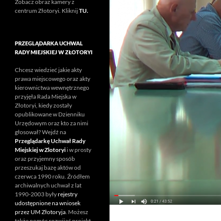
Zobacz obraz kamery z
centrum Złotoryi. Kliknij
TU.
PRZEGLĄDARKA UCHWAL
RADY MIEJSKIEJ W ZŁOTORYI
Chcesz wiedzieć jakie akty
prawa miejscowego oraz akty
kierownictwa wewnętrznego
przyjęła Rada Miejska w
Złotoryi, kiedy zostały
opublikowane w Dzienniku
Urzędowym oraz kto za nimi
głosował? Wejdź na
Przeglądarkę Uchwał Rady
Miejskiej w Zlotoryi
i w prosty
oraz przyjemny sposób
przeszukaj bazę aktów od
czerwca 1990 roku. Źródłem
archiwalnych uchwał z lat
1990-2003 były
rejestry
udostępnione na wniosek
przez UM Złotoryja
. Możesz
także pomóc rozwijać projekt.