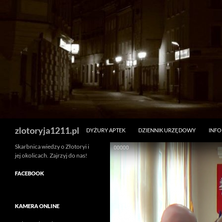
Skip
to
content
Search
zlotoryja1211.pl
DYŻURY APTEK
DZIENNIK URZĘDOWY
INF
Skarbnica wiedzy o Złotoryi i
jej okolicach. Zajrzyj do nas!
FACEBOOK
KAMERA ONLINE