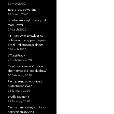
15 May 2020
Targi pracy odwołane
12 March 2020
Miasto szuka wykonawcy hali
modułowej
5 March 2020
PET na trawie, telewizor na
polanie odbierają nam lepsze
drogi – felieton naczelnego
3 March 2020
V Targi Pracy
25 February 2020
Ciepło sieciowe w Złotoryi –
alternatywa dla “kopciuchów”
10 February 2020
Pieniądze na obwodnicę z
budżetu państwa?
28 January 2020
1% dla Szymona
21 January 2020
Czynsz dzierżawny szpitala a
pokrycie straty ZPO