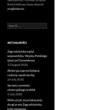
Kod źródłowy i bazy danych
znajdziesz tu
.
Search
for:
AKTUALNOŚCI
Zagrodzieńska nadal
wojewódzka, Wojska Polskiego
(jeszcze?) powiatowa
12 August 2020
Złotoryja zaprosi kolejną
rodzinę repatriancką
24 July 2020
Sprawy z powiatu
złotoryjskiego w WSA
9 July 2020
WSA uznał, że przekazanie
drogi przez Zagrodzieńską
było nieważne