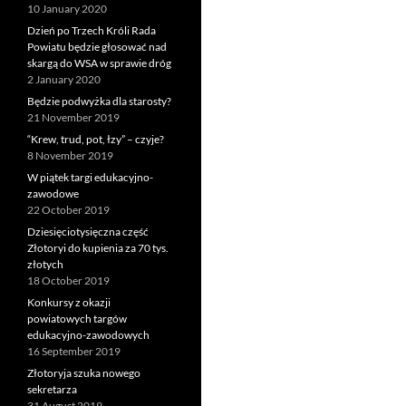
10 January 2020
Dzień po Trzech Króli Rada
Powiatu będzie głosować nad
skargą do WSA w sprawie dróg
2 January 2020
Będzie podwyżka dla starosty?
21 November 2019
“Krew, trud, pot, łzy” – czyje?
8 November 2019
W piątek targi edukacyjno-
zawodowe
22 October 2019
Dziesięciotysięczna część
Złotoryi do kupienia za 70 tys.
złotych
18 October 2019
Konkursy z okazji
powiatowych targów
edukacyjno-zawodowych
16 September 2019
Złotoryja szuka nowego
sekretarza
31 August 2019