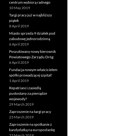
centrum wybiorą radnego
10 May 2019
Targi pracy już w najbliższy
piątek
8 April 2019
Miasto sprzeda 9 działek pod
zabudowę jednorodzinną
6 April 2019
Poszukiwany nowy kierownik
Powiatowego Zarządu Dróg
6 April 2019
Fundacja nowym właścicielem
spółki prowadzącej szpital!
1 April 2019
Repatrianci zasiedlą
pustostany za pieniądze
wojewody?
29 March 2019
Zaproszenie na targi pracy
23 March 2019
Zaproszenie na spotkanie z
kandydatką na europosłankę
23 March 2019