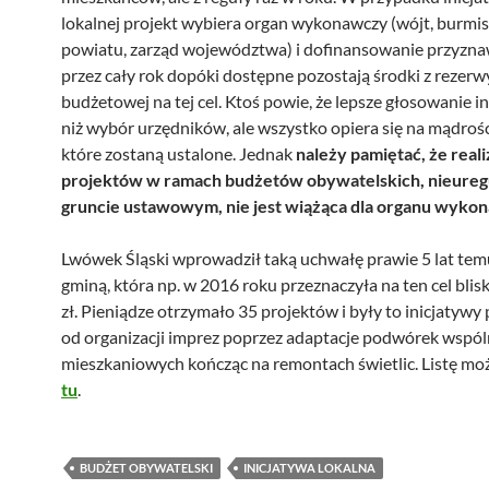
lokalnej projekt wybiera organ wykonawczy (wójt, burmist
powiatu, zarząd województwa) i dofinansowanie przyzna
przez cały rok dopóki dostępne pozostają środki z rezerw
budżetowej na tej cel. Ktoś powie, że lepsze głosowanie 
niż wybór urzędników, ale wszystko opiera się na mądrośc
które zostaną ustalone. Jednak
należy pamiętać, że reali
projektów w ramach budżetów obywatelskich, nieure
gruncie ustawowym, nie jest wiążąca dla organu wyko
Lwówek Śląski wprowadził taką uchwałę prawie 5 lat temu 
gminą, która np. w 2016 roku przeznaczyła na ten cel blisk
zł. Pieniądze otrzymało 35 projektów i były to inicjatywy
od organizacji imprez poprzez adaptacje podwórek wspó
mieszkaniowych kończąc na remontach świetlic. Listę mo
tu
.
BUDŻET OBYWATELSKI
INICJATYWA LOKALNA