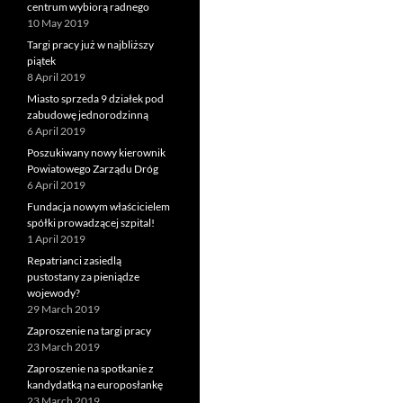
centrum wybiorą radnego
10 May 2019
Targi pracy już w najbliższy
piątek
8 April 2019
Miasto sprzeda 9 działek pod
zabudowę jednorodzinną
6 April 2019
Poszukiwany nowy kierownik
Powiatowego Zarządu Dróg
6 April 2019
Fundacja nowym właścicielem
spółki prowadzącej szpital!
1 April 2019
Repatrianci zasiedlą
pustostany za pieniądze
wojewody?
29 March 2019
Zaproszenie na targi pracy
23 March 2019
Zaproszenie na spotkanie z
kandydatką na europosłankę
23 March 2019