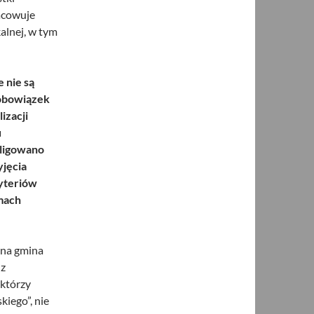
acowuje
alnej, w tym
 nie są
obowiązek
izacji
u
bligowano
yjęcia
ryteriów
mach
dna gmina
 z
 którzy
iego”, nie