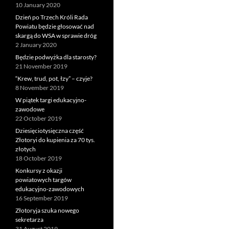
10 January 2020
Dzień po Trzech Króli Rada
Powiatu będzie głosować nad
skargą do WSA w sprawie dróg
2 January 2020
Będzie podwyżka dla starosty?
21 November 2019
“Krew, trud, pot, łzy” – czyje?
8 November 2019
W piątek targi edukacyjno-
zawodowe
22 October 2019
Dziesięciotysięczna część
Złotoryi do kupienia za 70 tys.
złotych
18 October 2019
Konkursy z okazji
powiatowych targów
edukacyjno-zawodowych
16 September 2019
Złotoryja szuka nowego
sekretarza
31 August 2019