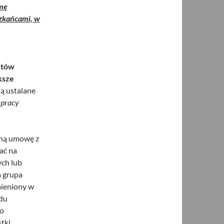
mę
szkańcami, w
etów
ększe
są ustalane
 pracy
wną umowę z
ać na
ych lub
a grupa
mieniony w
ądu
do
tki