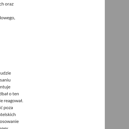
ch oraz
odowego,
ludzie
isaniu
ntuje
dbał o ten
ie reagował.
ić poza
telskich
głosowanie
tywy