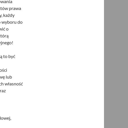
sowania
aktów prawa
y, każdy
o wyboru do
wić o
którą
yjnego!
ą to być
ości
wę lub
ych własność
raz
dowej,