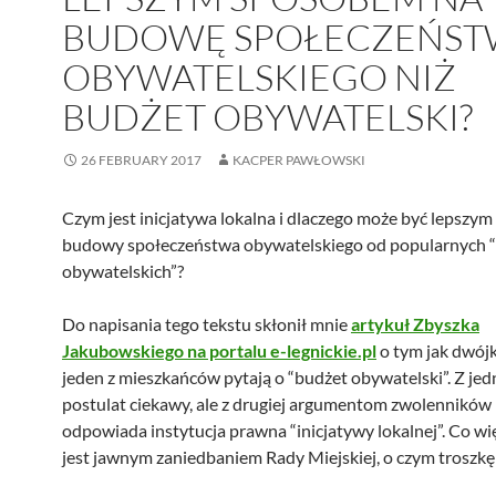
BUDOWĘ SPOŁECZEŃST
OBYWATELSKIEGO NIŻ
BUDŻET OBYWATELSKI?
26 FEBRUARY 2017
KACPER PAWŁOWSKI
Czym jest inicjatywa lokalna i dlaczego może być lepszy
budowy społeczeństwa obywatelskiego od popularnych 
obywatelskich”?
Do napisania tego tekstu skłonił mnie
artykuł Zbyszka
Jakubowskiego na portalu e-legnickie.pl
o tym jak dwójk
jeden z mieszkańców pytają o “budżet obywatelski”. Z jed
postulat ciekawy, ale z drugiej argumentom zwolenników 
odpowiada instytucja prawna “inicjatywy lokalnej”. Co więc
jest jawnym zaniedbaniem Rady Miejskiej, o czym troszkę 