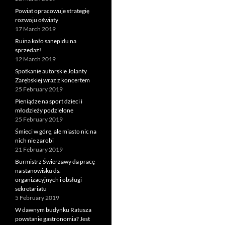
Powiat opracowuje strategię
rozwoju oświaty
17 March 2019
Ruina koło sanepidu na
sprzedaż!
12 March 2019
Spotkanie autorskie Jolanty
Zarębskiej wraz z koncertem
25 February 2019
Pieniądze na sport dzieci i
młodzieży podzielone
25 February 2019
Śmieci w górę, ale miasto nic na
nich nie zarobi
21 February 2019
Burmistrz Świerzawy da pracę
na stanowisku ds.
organizacyjnych i obsługi
sekretariatu
5 February 2019
W dawnym budynku Ratusza
powstanie gastronomia? Jest