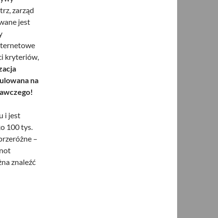
rz, zarząd
wane jest
y
internetowe
i kryteriów,
zacja
gulowana na
nawczego!
i jest
o 100 tys.
 przeróżne –
lnot
żna znaleźć