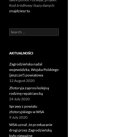
Kod źródłowy i bazy danych
znajdziesz tu
.
Search
for:
AKTUALNOŚCI
Zagrodzieńska nadal
wojewódzka, Wojska Polskiego
(jeszcze?) powiatowa
12 August 2020
Złotoryja zaprosi kolejną
rodzinę repatriancką
24 July 2020
Sprawy z powiatu
złotoryjskiego w WSA
9 July 2020
WSA uznał, że przekazanie
drogi przez Zagrodzieńską
było nieważne