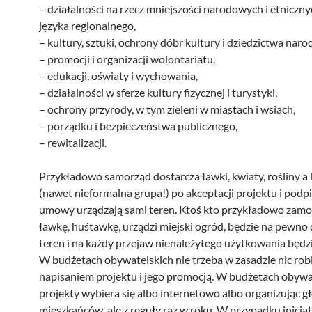
– działalności na rzecz mniejszości narodowych i etniczny
języka regionalnego,
– kultury, sztuki, ochrony dóbr kultury i dziedzictwa nar
– promocji i organizacji wolontariatu,
– edukacji, oświaty i wychowania,
– działalności w sferze kultury fizycznej i turystyki,
– ochrony przyrody, w tym zieleni w miastach i wsiach,
– porządku i bezpieczeństwa publicznego,
– rewitalizacji.
Przykładowo samorząd dostarcza ławki, kwiaty, rośliny a 
(nawet nieformalna grupa!) po akceptacji projektu i podp
umowy urządzają sami teren. Ktoś kto przykładowo zamo
ławkę, huśtawkę, urządzi miejski ogród, będzie na pewno 
teren i na każdy przejaw nienależytego użytkowania będz
W budżetach obywatelskich nie trzeba w zasadzie nic rob
napisaniem projektu i jego promocją. W budżetach obywa
projekty wybiera się albo internetowo albo organizując 
mieszkańców, ale z reguły raz w roku. W przypadku inicja