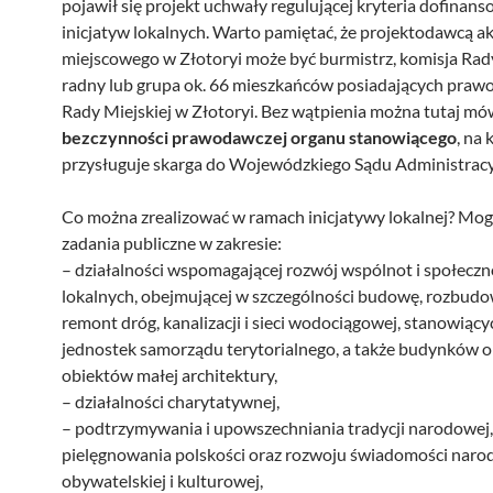
pojawił się projekt uchwały regulującej kryteria dofinan
inicjatyw lokalnych. Warto pamiętać, że projektodawcą 
miejscowego w Złotoryi może być burmistrz, komisja Rad
radny lub grupa ok. 66 mieszkańców posiadających praw
Rady Miejskiej w Złotoryi. Bez wątpienia można tutaj mó
bezczynności prawodawczej organu stanowiącego
, na 
przysługuje skarga do Wojewódzkiego Sądu Administrac
Co można zrealizować w ramach inicjatywy lokalnej? Mog
zadania publiczne w zakresie:
– działalności wspomagającej rozwój wspólnot i społeczn
lokalnych, obejmującej w szczególności budowę, rozbudo
remont dróg, kanalizacji i sieci wodociągowej, stanowiąc
jednostek samorządu terytorialnego, a także budynków o
obiektów małej architektury,
– działalności charytatywnej,
– podtrzymywania i upowszechniania tradycji narodowej,
pielęgnowania polskości oraz rozwoju świadomości naro
obywatelskiej i kulturowej,