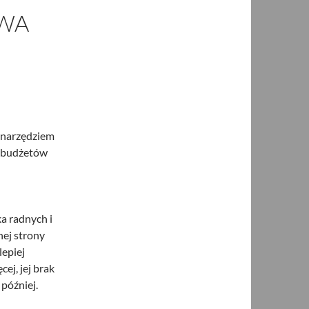
WA
m narzędziem
“budżetów
a radnych i
nej strony
lepiej
ej, jej brak
później.