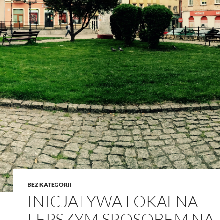
BEZ KATEGORII
INICJATYWA LOKALNA
LEPSZYM SPOSOBEM NA