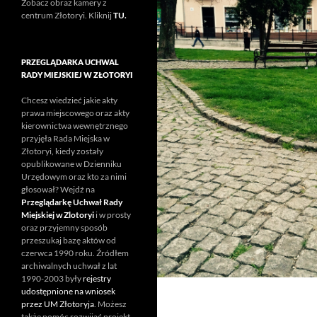
Zobacz obraz kamery z
centrum Złotoryi. Kliknij
TU.
PRZEGLĄDARKA UCHWAL
RADY MIEJSKIEJ W ZŁOTORYI
Chcesz wiedzieć jakie akty
prawa miejscowego oraz akty
kierownictwa wewnętrznego
przyjęła Rada Miejska w
Złotoryi, kiedy zostały
opublikowane w Dzienniku
Urzędowym oraz kto za nimi
głosował? Wejdź na
Przeglądarkę Uchwał Rady
Miejskiej w Zlotoryi
i w prosty
oraz przyjemny sposób
przeszukaj bazę aktów od
czerwca 1990 roku. Źródłem
archiwalnych uchwał z lat
1990-2003 były
rejestry
udostępnione na wniosek
przez UM Złotoryja
. Możesz
także pomóc rozwijać projekt.