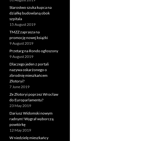
Starostwo szuka kupca na
działkę budowlaną obok
szpitala
15 August 2019
TMZZ zaprasza na
promocję nowej książki
9 August 2019
Przetarg na Rondo ogłoszony
9 August 2019
Dlaczego jeden z portali
nazywa oskarżonego o
zbrodnię mieszkańcem
Złotoryi?
7 June 2019
Ze Złotoryi poprzez Wrocław
do Europarlamentu?
23 May 2019
Dariusz Widomski nowym
radnym! Wygrał wyborczą
powtórkę
12 May 2019
W niedzielę mieszkańcy