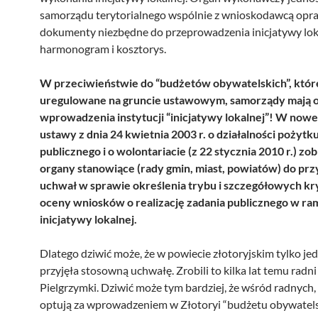
samorządu terytorialnego wspólnie z wnioskodawcą opr
dokumenty niezbędne do przeprowadzenia inicjatywy lok
harmonogram i kosztorys.
W przeciwieństwie do “budżetów obywatelskich”, które
uregulowane na gruncie ustawowym, samorządy mają 
wprowadzenia instytucji “inicjatywy lokalnej”! W nowel
ustawy z dnia 24 kwietnia 2003 r. o działalności pożytk
publicznego i o wolontariacie (z 22 stycznia 2010 r.) zo
organy stanowiące (rady gmin, miast, powiatów) do prz
uchwał w sprawie określenia trybu i szczegółowych k
oceny wniosków o realizację zadania publicznego w ra
inicjatywy lokalnej.
Dlatego dziwić może, że w powiecie złotoryjskim tylko je
przyjęła stosowną uchwałę. Zrobili to kilka lat temu radni
Pielgrzymki. Dziwić może tym bardziej, że wśród radnych,
optują za wprowadzeniem w Złotoryi “budżetu obywatelsk