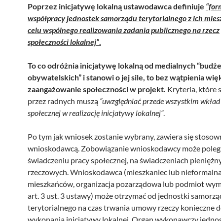
Poprzez inicjatywę lokalną ustawodawca definiuje
“for
współpracy jednostek samorządu terytorialnego z ich mie
celu wspólnego realizowania zadania publicznego na rzecz
społeczności lokalnej”
.
To co odróżnia inicjatywę lokalną od medialnych “budż
obywatelskich” i stanowi o jej sile, to bez wątpienia wi
zaangażowanie społeczności w projekt.
Kryteria, które 
przez radnych muszą
“uwzględniać przede wszystkim wkład
społecznej w realizację inicjatywy lokalnej”
.
Po tym jak wniosek zostanie wybrany, zawiera się stoso
wnioskodawcą. Zobowiązanie wnioskodawcy może poleg
świadczeniu pracy społecznej, na świadczeniach pieniężn
rzeczowych. Wnioskodawca (mieszkaniec lub nieformaln
mieszkańców, organizacja pozarządowa lub podmiot wy
art. 3 ust. 3 ustawy) może otrzymać od jednostki samorz
terytorialnego na czas trwania umowy rzeczy konieczne 
wykonania inicjatywy lokalnej. Organ wykonawczy jednos