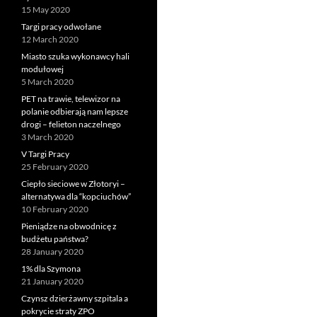
15 May 2020
Targi pracy odwołane
12 March 2020
Miasto szuka wykonawcy hali
modułowej
5 March 2020
PET na trawie, telewizor na
polanie odbierają nam lepsze
drogi – felieton naczelnego
3 March 2020
V Targi Pracy
25 February 2020
Ciepło sieciowe w Złotoryi –
alternatywa dla “kopciuchów”
10 February 2020
Pieniądze na obwodnicę z
budżetu państwa?
28 January 2020
1% dla Szymona
21 January 2020
Czynsz dzierżawny szpitala a
pokrycie straty ZPO