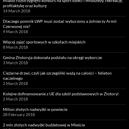
Miasto rozstrzygnęło konkurs na sport dzieci i młodzieży, rekreację,
profilaktykę oraz kulturę
14 March 2018
Dlaczego pomnik LWP musi zostać wyburzony a żołnierzy Armii
Czerwonej nie?
9 March 2018
Więcej zajęć sportowych w szkołach miejskich
8 March 2018
Gmina Złotoryja dokonała podziału na okręgi wyborcze
3 March 2018
Ciężarne drzwi, czyli jak szczególiki ważą na całości – felieton
naczelnego
2 March 2018
Kolejne dofinansowanie z UE dla szkół podstawowych w Złotoryi
2 March 2018
Milion złotych nadwyżki w powiecie
28 February 2018
2 mln złotych nadwyżki budżetowej w Mieście