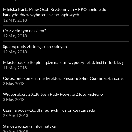
Miejska Karta Praw Osób Bezdomnych – RPO apeluje do
kandydatów w wyborach samorządowych
12 May 2018
Co z zielonym oczkiem?
12 May 2018
Spadną diety złotoryjskich radnych
12 May 2018
Miasto podzieliło pieniądze na letni wypoczynek dzieci i młodzieży
11 May 2018
Ogłoszono konkurs na dyrektora Zespołu Szkół Ogólnokształcących
3 May 2018
Wideorelacja z XLIV Sesji Rady Powiatu Złotoryjskiego
3 May 2018
Czas na podwyżkę dla radnych – członków zarządu
23 April 2018
Starostwo szuka informatyka
20 April 2018