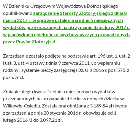
W Dzienniku Urzędowym Województwa Dolnośląskiego
opublikowano
zarządzenie Starosty Złotoryjskiego z dnia 8
marca 2017 r. w sprawie ustalenia średnich miesięcznych
wydatków przeznaczonych na utrzymanie dziecka w 2017 r.
w placówkach opiekuńczo-wychowawczych prowadzonych
przez Powiat Złotoryjski
.
Zarządzenie zostało podjęte na podstawie art. 196 ust. 1, ust. 2
i ust. 3, ust. 4 ustawy z dnia 9 czerwca 2011 r. o wspieraniu
rodziny i systemie pieczy zastępczej (Dz. U. z 2016 r. poz. 575, z
późn. zm.).
Zmianie uległa kwota średnich miesięcznych wydatków
przeznaczonych na utrzymanie dziecka w domach dziecka w
Wilkowie-Osiedlu. Została ona obniżona z 3 189,84 zł (kwota
z zarządzenia z dnia 20 stycznia 2016 r., obowiązuje od 1
lutego 2016 r.) do 3.097,21 zł.