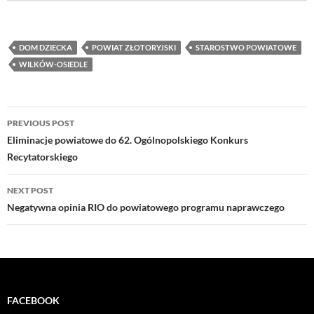
DOM DZIECKA
POWIAT ZŁOTORYJSKI
STAROSTWO POWIATOWE
WILKÓW-OSIEDLE
Post
PREVIOUS POST
navigation
Eliminacje powiatowe do 62. Ogólnopolskiego Konkurs
Recytatorskiego
NEXT POST
Negatywna opinia RIO do powiatowego programu naprawczego
FACEBOOK