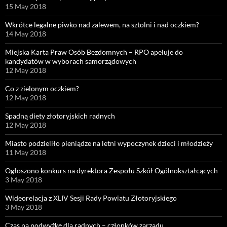
15 May 2018
Wkrótce legalne piwko nad zalewem, na sztolni i nad oczkiem?
14 May 2018
Miejska Karta Praw Osób Bezdomnych – RPO apeluje do
kandydatów w wyborach samorządowych
12 May 2018
Co z zielonym oczkiem?
12 May 2018
Spadną diety złotoryjskich radnych
12 May 2018
Miasto podzieliło pieniądze na letni wypoczynek dzieci i młodzieży
11 May 2018
Ogłoszono konkurs na dyrektora Zespołu Szkół Ogólnokształcących
3 May 2018
Wideorelacja z XLIV Sesji Rady Powiatu Złotoryjskiego
3 May 2018
Czas na podwyżkę dla radnych – członków zarządu