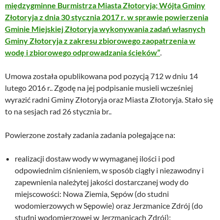
międzygminne Burmistrza Miasta Złotoryja; Wójta Gminy
Złotoryja z dnia 30 stycznia 2017 r. w sprawie powierzenia
Gminie Miejskiej Złotoryja wykonywania zadań własnych
Gminy Złotoryja z zakresu zbiorowego zaopatrzenia w
wodę i zbiorowego odprowadzania ścieków”
.
Umowa została opublikowana pod pozycją 712 w dniu 14
lutego 2016 r.. Zgodę na jej podpisanie musieli wcześniej
wyrazić radni Gminy Złotoryja oraz Miasta Złotoryja. Stało się
to na sesjach rad 26 stycznia br..
Powierzone zostały zadania zadania polegające na:
realizacji dostaw wody w wymaganej ilości i pod
odpowiednim ciśnieniem, w sposób ciągły i niezawodny i
zapewnienia należytej jakości dostarczanej wody do
miejscowości: Nowa Ziemia, Sępów (do studni
wodomierzowych w Sępowie) oraz Jerzmanice Zdrój (do
studni wodomierzowej w Jerzmanicach Zdrój);