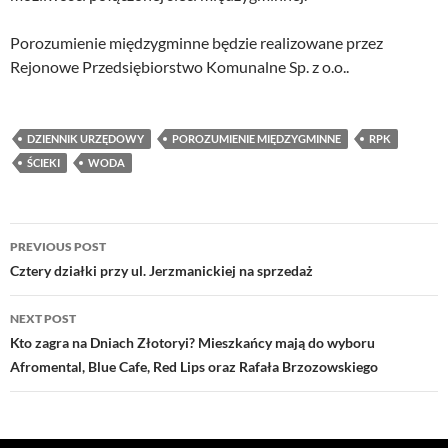
Porozumienie międzygminne będzie realizowane przez
Rejonowe Przedsiębiorstwo Komunalne Sp. z o.o..
DZIENNIK URZĘDOWY
POROZUMIENIE MIĘDZYGMINNE
RPK
ŚCIEKI
WODA
Post
PREVIOUS POST
navigation
Cztery działki przy ul. Jerzmanickiej na sprzedaż
NEXT POST
Kto zagra na Dniach Złotoryi? Mieszkańcy mają do wyboru
Afromental, Blue Cafe, Red Lips oraz Rafała Brzozowskiego