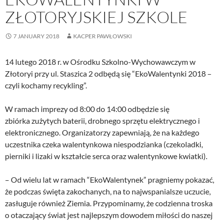
ZŁOTORYJSKIEJ SZKOLE
7 JANUARY 2018
KACPER PAWŁOWSKI
14 lutego 2018 r. w Ośrodku Szkolno-Wychowawczym w
Złotoryi przy ul. Staszica 2 odbędą się “EkoWalentynki 2018 –
czyli kochamy recykling”.
W ramach imprezy od 8:00 do 14:00 odbędzie się
zbiórka zużytych baterii, drobnego sprzętu elektrycznego i
elektronicznego. Organizatorzy zapewniają, że na każdego
uczestnika czeka walentynkowa niespodzianka (czekoladki,
pierniki i lizaki w kształcie serca oraz walentynkowe kwiatki).
– Od wielu lat w ramach “EkoWalentynek” pragniemy pokazać,
że podczas święta zakochanych, na to najwspanialsze uczucie,
zasługuje również Ziemia. Przypominamy, że codzienna troska
o otaczający świat jest najlepszym dowodem miłości do naszej