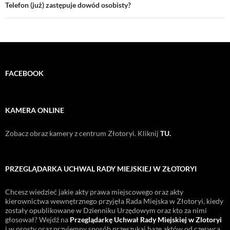
Telefon (już) zastępuje dowód osobisty?
FACEBOOK
KAMERA ONLINE
Zobacz obraz kamery z centrum Złotoryi. Kliknij
TU.
PRZEGLĄDARKA UCHWAL RADY MIEJSKIEJ W ZŁOTORYI
Chcesz wiedzieć jakie akty prawa miejscowego oraz akty
kierownictwa wewnętrznego przyjęła Rada Miejska w Złotoryi, kiedy
zostały opublikowane w Dzienniku Urzędowym oraz kto za nimi
głosował? Wejdź na
Przeglądarkę Uchwał Rady Miejskiej w Zlotoryi
i w prosty oraz przyjemny sposób przeszukaj bazę aktów od czerwca