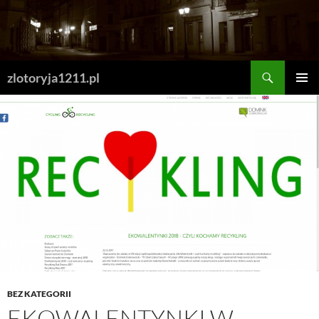
Skip
to
content
Search
zlotoryja1211.pl
PRIMAR
MENU
BEZ KATEGORII
EKOWALENTYNKI W