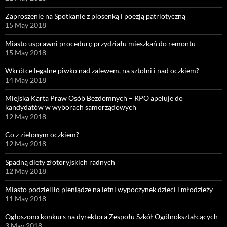
Zaproszenie na Spotkanie z piosenką i poezją patriotyczną
15 May 2018
Miasto usprawni procedurę przydziału mieszkań do remontu
15 May 2018
Wkrótce legalne piwko nad zalewem, na sztolni i nad oczkiem?
14 May 2018
Miejska Karta Praw Osób Bezdomnych – RPO apeluje do
kandydatów w wyborach samorządowych
12 May 2018
Co z zielonym oczkiem?
12 May 2018
Spadną diety złotoryjskich radnych
12 May 2018
Miasto podzieliło pieniądze na letni wypoczynek dzieci i młodzieży
11 May 2018
Ogłoszono konkurs na dyrektora Zespołu Szkół Ogólnokształcących
3 May 2018