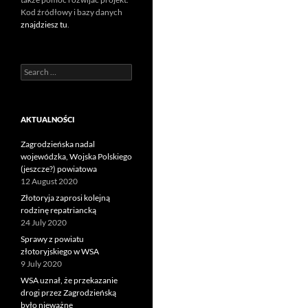
Kod źródłowy i bazy danych
znajdziesz tu
.
Search
for:
AKTUALNOŚCI
Zagrodzieńska nadal
wojewódzka, Wojska Polskiego
(jeszcze?) powiatowa
12 August 2020
Złotoryja zaprosi kolejną
rodzinę repatriancką
24 July 2020
Sprawy z powiatu
złotoryjskiego w WSA
9 July 2020
WSA uznał, że przekazanie
drogi przez Zagrodzieńską
było nieważne