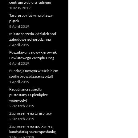
centrum wybiorą radnego
10 May 2019
Targi pracy już w najbliższy
piątek
8 April 2019
Miasto sprzeda 9 działek pod
zabudowę jednorodzinną
6 April 2019
Poszukiwany nowy kierownik
Powiatowego Zarządu Dróg
6 April 2019
Fundacja nowym właścicielem
spółki prowadzącej szpital!
1 April 2019
Repatrianci zasiedlą
pustostany za pieniądze
wojewody?
29 March 2019
Zaproszenie na targi pracy
23 March 2019
Zaproszenie na spotkanie z
kandydatką na europosłankę
23 March 2019