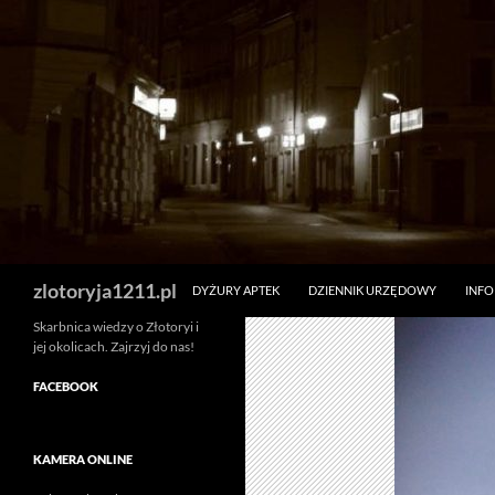
Skip
to
content
Search
zlotoryja1211.pl
DYŻURY APTEK
DZIENNIK URZĘDOWY
INF
Skarbnica wiedzy o Złotoryi i
jej okolicach. Zajrzyj do nas!
FACEBOOK
KAMERA ONLINE