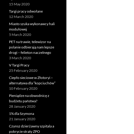
15 May 2020
Targi pracy odwołane
12 March 2020
Miasto szuka wykonawcy hali
modułowej
5 March 2020
PET na trawie, telewizor na
polanie odbierają nam lepsze
drogi – felieton naczelnego
3 March 2020
V Targi Pracy
25 February 2020
Ciepło sieciowe w Złotoryi –
alternatywa dla “kopciuchów”
10 February 2020
Pieniądze na obwodnicę z
budżetu państwa?
28 January 2020
1% dla Szymona
21 January 2020
Czynsz dzierżawny szpitala a
pokrycie straty ZPO