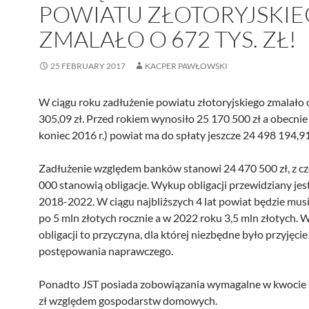
POWIATU ZŁOTORYJSKI
ZMALAŁO O 672 TYS. ZŁ!
25 FEBRUARY 2017
KACPER PAWŁOWSKI
W ciągu roku zadłużenie powiatu złotoryjskiego zmalało 
305,09 zł. Przed rokiem wynosiło 25 170 500 zł a obecnie
koniec 2016 r.) powiat ma do spłaty jeszcze 24 498 194,91
Zadłużenie względem banków stanowi 24 470 500 zł, z c
000 stanowią obligacje. Wykup obligacji przewidziany jest
2018-2022. W ciągu najbliższych 4 lat powiat będzie mus
po 5 mln złotych rocznie a w 2022 roku 3,5 mln złotych.
obligacji to przyczyna, dla której niezbędne było przyjęc
postępowania naprawczego.
Ponadto JST posiada zobowiązania wymagalne w kwocie
zł względem gospodarstw domowych.