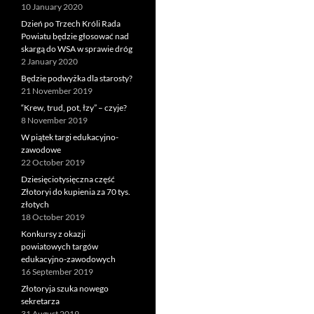
10 January 2020
Dzień po Trzech Króli Rada
Powiatu będzie głosować nad
skargą do WSA w sprawie dróg
2 January 2020
Będzie podwyżka dla starosty?
21 November 2019
“Krew, trud, pot, łzy” – czyje?
8 November 2019
W piątek targi edukacyjno-
zawodowe
22 October 2019
Dziesięciotysięczna część
Złotoryi do kupienia za 70 tys.
złotych
18 October 2019
Konkursy z okazji
powiatowych targów
edukacyjno-zawodowych
16 September 2019
Złotoryja szuka nowego
sekretarza
31 August 2019