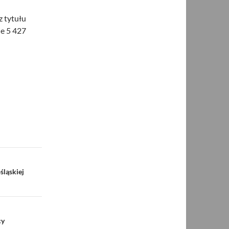
z tytułu
ie 5 427
śląskiej
cy