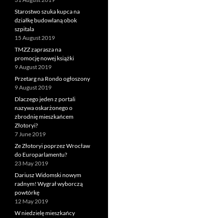
Starostwo szuka kupca na
działkę budowlaną obok
szpitala
15 August 2019
TMZZ zaprasza na
promocję nowej książki
9 August 2019
Przetarg na Rondo ogłoszony
9 August 2019
Dlaczego jeden z portali
nazywa oskarżonego o
zbrodnię mieszkańcem
Złotoryi?
7 June 2019
Ze Złotoryi poprzez Wrocław
do Europarlamentu?
23 May 2019
Dariusz Widomski nowym
radnym! Wygrał wyborczą
powtórkę
12 May 2019
W niedzielę mieszkańcy