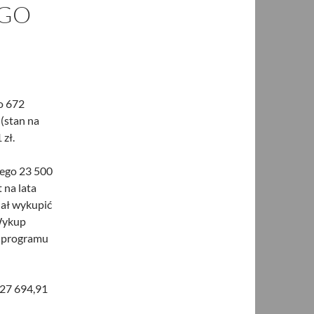
EGO
o 672
 (stan na
 zł.
zego 23 500
 na lata
iał wykupić
 Wykup
ie programu
 27 694,91