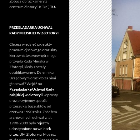
Zobacz obraz kamery z
centrum Złotoryi. Kliknij
TU.
PRZEGLĄDARKA UCHWAL
RADY MIEJSKIEJ W ZŁOTORYI
Chcesz wiedzieć jakie akty
prawa miejscowego oraz akty
kierownictwa wewnętrznego
przyjęła Rada Miejska w
Złotoryi, kiedy zostały
opublikowane w Dzienniku
Urzędowym oraz kto za nimi
głosował? Wejdź na
Przeglądarkę Uchwał Rady
Miejskiej w Zlotoryi
i w prosty
oraz przyjemny sposób
przeszukaj bazę aktów od
czerwca 1990 roku. Źródłem
archiwalnych uchwał z lat
1990-2003 były
rejestry
udostępnione na wniosek
przez UM Złotoryja
. Możesz
także pomóc rozwijać projekt.