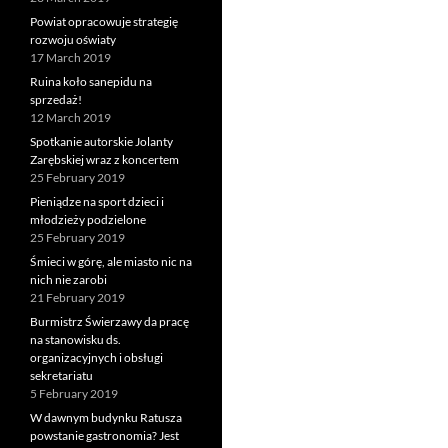
Powiat opracowuje strategię
rozwoju oświaty
17 March 2019
Ruina koło sanepidu na
sprzedaż!
12 March 2019
Spotkanie autorskie Jolanty
Zarębskiej wraz z koncertem
25 February 2019
Pieniądze na sport dzieci i
młodzieży podzielone
25 February 2019
Śmieci w górę, ale miasto nic na
nich nie zarobi
21 February 2019
Burmistrz Świerzawy da pracę
na stanowisku ds.
organizacyjnych i obsługi
sekretariatu
5 February 2019
W dawnym budynku Ratusza
powstanie gastronomia? Jest