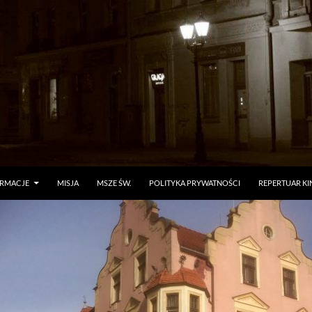
ORMACJE
MISJA
MSZE ŚW.
POLITYKA PRYWATNOŚCI
REPERTUAR KI