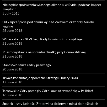
Nie będzie spożywania własnego alkoholu w Rynku podczas imprez
miejskich
5 July 2018
Od 7 lipca “picie pod chmurką” nad Zalewem oraz przy Aurelii
legalne
25 June 2018
Wideorelacja z XLVI Sesji Rady Powiatu Złotoryjskiego
21 June 2018
Miasto wystawia na sprzedaż działkę przy Grunwaldzkiej
21 June 2018
Starostwo szuka radcy prawnego
20 June 2018
Trwają konsultacje społeczne Strategii Sudety 2030
17 June 2018
Tarnowskie Góry pomogły Górnikowi utrzymać się w IV lidze!
16 June 2018
Spadek liczby ludności Złotoryi na tle innych miast dolnośląskich