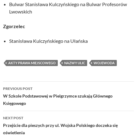
Bulwar Stanisława Kulczyńskiego na Bulwar Profesorów
Lwowskich
Zgorzelec
Stanisława Kulczyńskiego na Ułańska
AKTY PRAWA MIEJSCOWEGO
NAZWY ULIC
WOJEWODA
Post
PREVIOUS POST
navigation
W Szkole Podstawowej w Pielgrzymce szukają Głównego
Księgowego
NEXT POST
Przejście dla pieszych przy ul. Wojska Polskiego doczeka się
oświetlenia