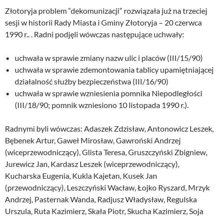
Złotoryja problem “dekomunizacji” rozwiązała już na trzeciej
sesji w historii Rady Miasta i Gminy Złotoryja – 20 czerwca
1990 r.. . Radni podjęli wówczas następujące uchwały:
uchwała w sprawie zmiany nazw ulic i placów (III/15/90)
uchwała w sprawie zdemontowania tablicy upamiętniającej
działalność służby bezpieczeństwa (III/16/90)
uchwała w sprawie wzniesienia pomnika Niepodległości
(III/18/90; pomnik wzniesiono 10 listopada 1990 r.).
Radnymi byli wówczas: Adaszek Zdzisław, Antonowicz Leszek,
Bębenek Artur, Gaweł Mirosław, Gawroński Andrzej
(wiceprzewodniczący), Glista Teresa, Gruszczyński Zbigniew,
Jurewicz Jan, Kardasz Leszek (wiceprzewodniczący),
Kucharska Eugenia, Kukla Kajetan, Kusek Jan
(przewodniczący), Leszczyński Wacław, Łojko Ryszard, Mrzyk
Andrzej, Pasternak Wanda, Radjusz Władysław, Regulska
Urszula, Ruta Kazimierz, Skała Piotr, Skucha Kazimierz, Soja