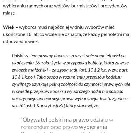
wybieraniu radnych oraz wójtów, burmistrzów i prezydentów
miast:
Wiek –
wyborca musi najpóźniej w dniu wyborów mieć
ukończone 18 lat, co wcale nie oznacza, że każdy pełnoletni ma
odpowiedni wiek.
Polski system prawny dopuszcza uzyskanie pełnoletności po
ukończeniu 16. roku życia w przypadku kobiety, która zawrze
związek małżeński – za zgodą sądu (art. 10 § 2 k.c. w zw. z art.
10 § 1 k.r.o.). Taka osoba w rozumieniu przepisów kodeksu
cywilnego uzyskuje pełną zdolność do czynności prawnych, ale
w świetle przepisów kodeksu wyborczego nadal nie posiada
ani czynnego ani biernego prawa wyborczego. Jest to zgodne z
art. 62 ust. 1 Konstytucji RP, który stanowi, że:
“
Obywatel polski ma prawo
udziału w
referendum oraz prawo
wybierania