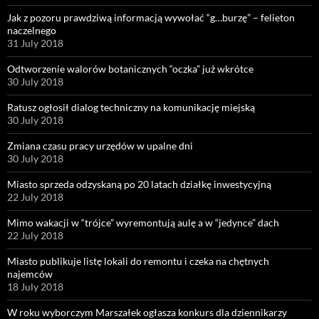
Jak z pozoru prawdziwą informacją wywołać “g…burzę” – felieton
naczelnego
31 July 2018
Odtworzenie walorów botanicznych “oczka” już wkrótce
30 July 2018
Ratusz ogłosił dialog techniczny na komunikację miejską
30 July 2018
Zmiana czasu pracy urzędów w upalne dni
30 July 2018
Miasto sprzeda odzyskaną po 20 latach działkę inwestycyjną
22 July 2018
Mimo wakacji w “trójce” wyremontują aulę a w “jedynce” dach
22 July 2018
Miasto publikuje listę lokali do remontu i czeka na chętnych
najemców
18 July 2018
W roku wyborczym Marszałek ogłasza konkurs dla dziennikarzy