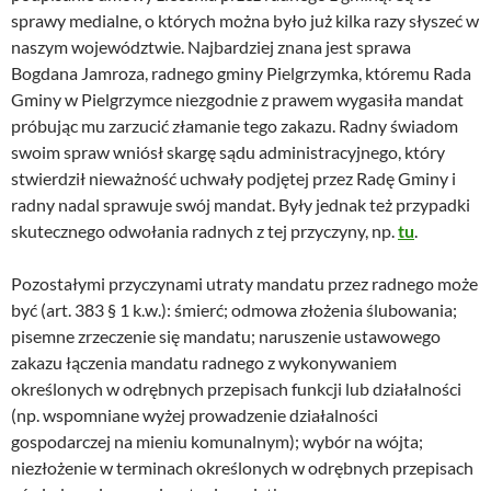
sprawy medialne, o których można było już kilka razy słyszeć w
naszym województwie. Najbardziej znana jest sprawa
Bogdana Jamroza, radnego gminy Pielgrzymka, któremu Rada
Gminy w Pielgrzymce niezgodnie z prawem wygasiła mandat
próbując mu zarzucić złamanie tego zakazu. Radny świadom
swoim spraw wniósł skargę sądu administracyjnego, który
stwierdził nieważność uchwały podjętej przez Radę Gminy i
radny nadal sprawuje swój mandat. Były jednak też przypadki
skutecznego odwołania radnych z tej przyczyny, np.
tu
.
Pozostałymi przyczynami utraty mandatu przez radnego może
być (art. 383 § 1 k.w.): śmierć; odmowa złożenia ślubowania;
pisemne zrzeczenie się mandatu; naruszenie ustawowego
zakazu łączenia mandatu radnego z wykonywaniem
określonych w odrębnych przepisach funkcji lub działalności
(np. wspomniane wyżej prowadzenie działalności
gospodarczej na mieniu komunalnym); wybór na wójta;
niezłożenie w terminach określonych w odrębnych przepisach