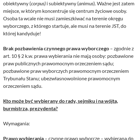
obiektywny (
corpus)
i subiektywny (
animus
). Ważne jest zatem
miejsce, w którym koncentruje się centrum życiowe osoby.
Osoba ta wcale nie musi zamieszkiwać na terenie okręgu
wyborczego, z którego startuje, ale musi na terenie JST, do
której kandyduje!
Brak pozbawienia czynnego prawa wyborczego
– zgodnie z
art. 10 § 2 k.w. prawa wybierania nie mają osoby: pozbawione
praw publicznych prawomocnym orzeczeniem sądu;
pozbawione praw wyborczych prawomocnym orzeczeniem
Trybunału Stanu; ubezwłasnowolnione prawomocnym
orzeczeniem sądu.
Kto może być wybierany do rady, sejmiku i na wójta,
burmistrza, prezydenta?
Wymagania:
Prawo wybierania
– czynne prawo wyborcze – wybierana do