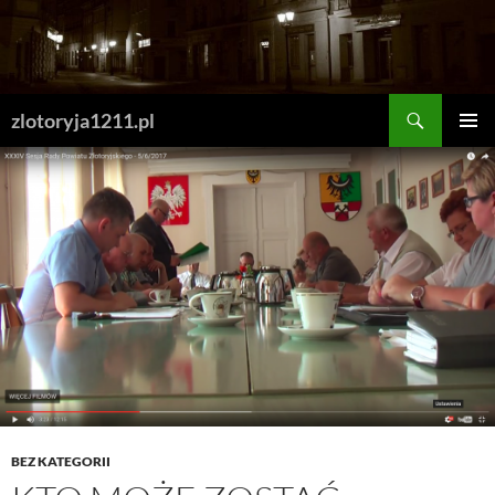
Skip
to
content
Search
zlotoryja1211.pl
PRIMAR
MENU
BEZ KATEGORII