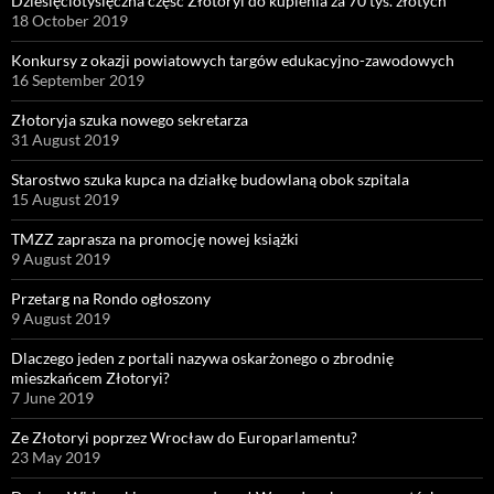
Dziesięciotysięczna część Złotoryi do kupienia za 70 tys. złotych
18 October 2019
Konkursy z okazji powiatowych targów edukacyjno-zawodowych
16 September 2019
Złotoryja szuka nowego sekretarza
31 August 2019
Starostwo szuka kupca na działkę budowlaną obok szpitala
15 August 2019
TMZZ zaprasza na promocję nowej książki
9 August 2019
Przetarg na Rondo ogłoszony
9 August 2019
Dlaczego jeden z portali nazywa oskarżonego o zbrodnię
mieszkańcem Złotoryi?
7 June 2019
Ze Złotoryi poprzez Wrocław do Europarlamentu?
23 May 2019