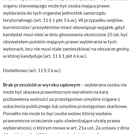
organu stanowiącego może być osoba mająca prawo
wybierania do tych organów jednostek samorządu
terytorialnego (art. 11 § 1 pkt 5 k.w.). W przypadku wójtów,
burmistrzów i prezydentów miast obowiązuje wyjątek, gdyż
kandydat musi mieć w dniu głosowania ukończone 25 lat, być
obywatelem polskim mającym prawo wybierania w tych
wyborach, lecz nie musi stale zamieszkiwać na obszarze gminy,
w której kandyduje (art. 11 § 1 pkt 6 k.w.).
Dodatkowo (art. 11 § 2 k.w.):
Brak przeszkód w wyroku sądowym
– wybierana osoba nie
może być skazana prawomocnym wyrokiem na karę
pozbawienia wolności za przestępstwo umyślne ścigane z
oskarżenia publicznego lub umyślne przestępstwo skarbowe.
Ponadto nie może to być osoba wobec której wydano
prawomocne orzeczenie sądu stwierdzające utratę prawa
wybieralności, o którym mowa w art. 21a ust. 2a ustawy z dnia