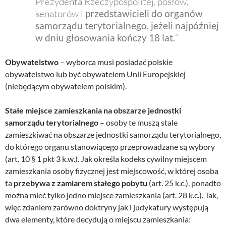
Prezydenta Rzeczypospolitej, posłów,
senatorów i
przedstawicieli do organów
samorządu terytorialnego, jeżeli najpóźniej
w dniu głosowania kończy 18 lat.
“
Obywatelstwo
– wyborca musi posiadać polskie
obywatelstwo lub być obywatelem Unii Europejskiej
(niebędącym obywatelem polskim).
Stałe miejsce zamieszkania na obszarze jednostki
samorządu terytorialnego
– osoby te muszą stale
zamieszkiwać na obszarze jednostki samorządu terytorialnego,
do którego organu stanowiącego przeprowadzane są wybory
(art. 10 § 1 pkt 3 k.w.). Jak określa kodeks cywilny miejscem
zamieszkania osoby fizycznej jest miejscowość, w której osoba
ta
przebywa z zamiarem stałego pobytu
(art. 25 k.c.), ponadto
można mieć tylko jedno miejsce zamieszkania (art. 28 k.c.). Tak,
więc zdaniem zarówno doktryny jak i judykatury występują
dwa elementy, które decydują o miejscu zamieszkania: