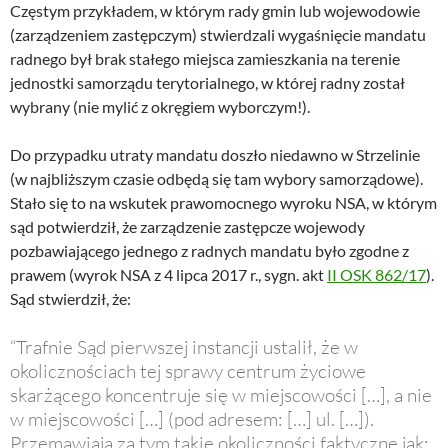
Częstym przykładem, w którym rady gmin lub wojewodowie
(zarządzeniem zastępczym) stwierdzali wygaśnięcie mandatu
radnego był brak stałego miejsca zamieszkania na terenie
jednostki samorządu terytorialnego, w której radny został
wybrany (nie mylić z okręgiem wyborczym!).
Do przypadku utraty mandatu doszło niedawno w Strzelinie
(w najbliższym czasie odbędą się tam wybory samorządowe).
Stało się to na wskutek prawomocnego wyroku NSA, w którym
sąd potwierdził, że zarządzenie zastępcze wojewody
pozbawiającego jednego z radnych mandatu było zgodne z
prawem (wyrok NSA z 4 lipca 2017 r., sygn. akt
II OSK 862/17
).
Sąd stwierdził, że:
“Trafnie Sąd pierwszej instancji ustalił, że w
okolicznościach tej sprawy centrum życiowe
skarżącego koncentruje się w miejscowości […], a nie
w miejscowości […] (pod adresem: […] ul. […]).
Przemawiają za tym takie okoliczności faktyczne jak: