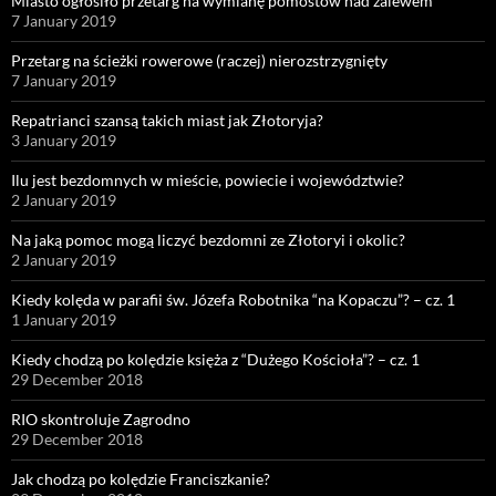
Miasto ogłosiło przetarg na wymianę pomostów nad zalewem
7 January 2019
Przetarg na ścieżki rowerowe (raczej) nierozstrzygnięty
7 January 2019
Repatrianci szansą takich miast jak Złotoryja?
3 January 2019
Ilu jest bezdomnych w mieście, powiecie i województwie?
2 January 2019
Na jaką pomoc mogą liczyć bezdomni ze Złotoryi i okolic?
2 January 2019
Kiedy kolęda w parafii św. Józefa Robotnika “na Kopaczu”? – cz. 1
1 January 2019
Kiedy chodzą po kolędzie księża z “Dużego Kościoła”? – cz. 1
29 December 2018
RIO skontroluje Zagrodno
29 December 2018
Jak chodzą po kolędzie Franciszkanie?