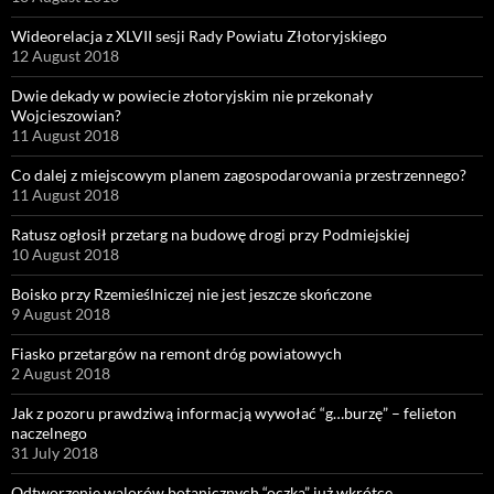
Wideorelacja z XLVII sesji Rady Powiatu Złotoryjskiego
12 August 2018
Dwie dekady w powiecie złotoryjskim nie przekonały
Wojcieszowian?
11 August 2018
Co dalej z miejscowym planem zagospodarowania przestrzennego?
11 August 2018
Ratusz ogłosił przetarg na budowę drogi przy Podmiejskiej
10 August 2018
Boisko przy Rzemieślniczej nie jest jeszcze skończone
9 August 2018
Fiasko przetargów na remont dróg powiatowych
2 August 2018
Jak z pozoru prawdziwą informacją wywołać “g…burzę” – felieton
naczelnego
31 July 2018
Odtworzenie walorów botanicznych “oczka” już wkrótce