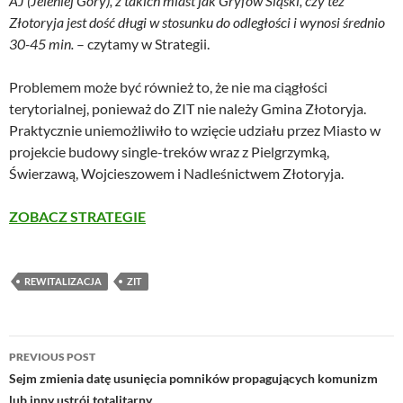
AJ (Jeleniej Góry), z takich miast jak Gryfów Śląski, czy też
Złotoryja jest dość długi w stosunku do odległości i wynosi średnio
30-45 min.
– czytamy w Strategii.
Problemem może być również to, że nie ma ciągłości
terytorialnej, ponieważ do ZIT nie należy Gmina Złotoryja.
Praktycznie uniemożliwiło to wzięcie udziału przez Miasto w
projekcie budowy single-treków wraz z Pielgrzymką,
Świerzawą, Wojcieszowem i Nadleśnictwem Złotoryja.
ZOBACZ STRATEGIE
REWITALIZACJA
ZIT
Post
PREVIOUS POST
navigation
Sejm zmienia datę usunięcia pomników propagujących komunizm
lub inny ustrój totalitarny