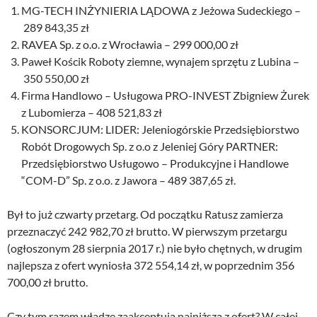
MG-TECH INŻYNIERIA LĄDOWA z Jeżowa Sudeckiego –
289 843,35 zł
RAVEA Sp. z o.o. z Wrocławia – 299 000,00 zł
Paweł Kościk Roboty ziemne, wynajem sprzętu z Lubina –
350 550,00 zł
Firma Handlowo – Usługowa PRO-INVEST Zbigniew Żurek
z Lubomierza – 408 521,83 zł
KONSORCJUM: LIDER: Jeleniogórskie Przedsiębiorstwo
Robót Drogowych Sp. z o.o z Jeleniej Góry PARTNER:
Przedsiębiorstwo Usługowo – Produkcyjne i Handlowe
“COM-D” Sp. z o.o. z Jawora – 489 387,65 zł.
Był to już czwarty przetarg. Od początku Ratusz zamierza
przeznaczyć 242 982,70 zł brutto. W pierwszym przetargu
(ogłoszonym 28 sierpnia 2017 r.) nie było chętnych, w drugim
najlepsza z ofert wyniosła 372 554,14 zł, w poprzednim 356
700,00 zł brutto.
Czy tym razem władze zaakceptują najniższą z ofert? W całej