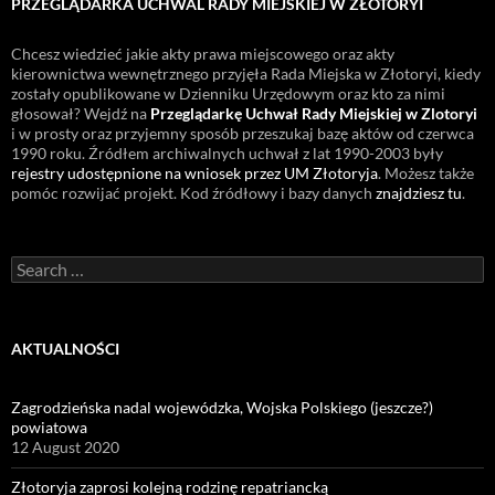
PRZEGLĄDARKA UCHWAL RADY MIEJSKIEJ W ZŁOTORYI
Chcesz wiedzieć jakie akty prawa miejscowego oraz akty
kierownictwa wewnętrznego przyjęła Rada Miejska w Złotoryi, kiedy
zostały opublikowane w Dzienniku Urzędowym oraz kto za nimi
głosował? Wejdź na
Przeglądarkę Uchwał Rady Miejskiej w Zlotoryi
i w prosty oraz przyjemny sposób przeszukaj bazę aktów od czerwca
1990 roku. Źródłem archiwalnych uchwał z lat 1990-2003 były
rejestry udostępnione na wniosek przez UM Złotoryja
. Możesz także
pomóc rozwijać projekt. Kod źródłowy i bazy danych
znajdziesz tu
.
Search
for:
AKTUALNOŚCI
Zagrodzieńska nadal wojewódzka, Wojska Polskiego (jeszcze?)
powiatowa
12 August 2020
Złotoryja zaprosi kolejną rodzinę repatriancką