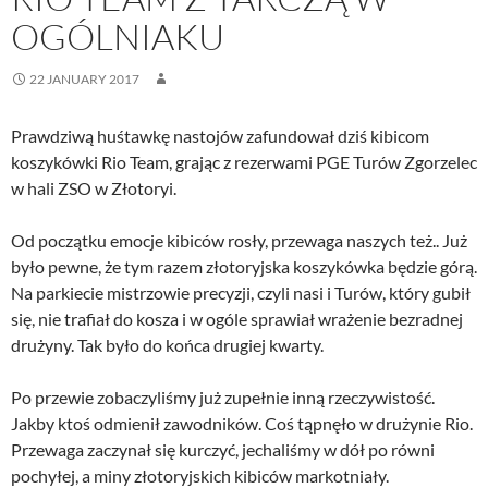
OGÓLNIAKU
22 JANUARY 2017
Prawdziwą huśtawkę nastojów zafundował dziś kibicom
koszykówki Rio Team, grając z rezerwami PGE Turów Zgorzelec
w hali ZSO w Złotoryi.
Od początku emocje kibiców rosły, przewaga naszych też.. Już
było pewne, że tym razem złotoryjska koszykówka będzie górą.
Na parkiecie mistrzowie precyzji, czyli nasi i Turów, który gubił
się, nie trafiał do kosza i w ogóle sprawiał wrażenie bezradnej
drużyny. Tak było do końca drugiej kwarty.
Po przewie zobaczyliśmy już zupełnie inną rzeczywistość.
Jakby ktoś odmienił zawodników. Coś tąpnęło w drużynie Rio.
Przewaga zaczynał się kurczyć, jechaliśmy w dół po równi
pochyłej, a miny złotoryjskich kibiców markotniały.